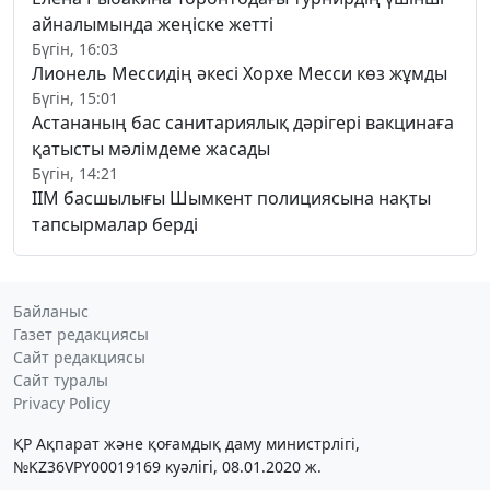
айналымында жеңіске жетті
Бүгін, 16:03
Лионель Мессидің әкесі Хорхе Месси көз жұмды
Бүгін, 15:01
Астананың бас санитариялық дәрігері вакцинаға
қатысты мәлімдеме жасады
Бүгін, 14:21
ІІМ басшылығы Шымкент полициясына нақты
тапсырмалар берді
Байланыс
Газет редакциясы
Сайт редакциясы
Сайт туралы
Privacy Policy
ҚР Ақпарат және қоғамдық даму министрлігі,
№KZ36VPY00019169 куәлігі, 08.01.2020 ж.