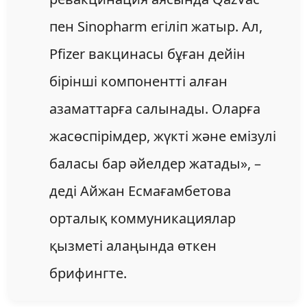
пен Sinopharm егіліп жатыр. Ал,
Pfizer вакцинасы бұған дейін
бірінші компонентті алған
азаматтарға салынады. Оларға
жасөспірімдер, жүкті және емізулі
баласы бар әйелдер жатады», –
деді Айжан Есмағамбетова
орталық коммуникациялар
қызметі алаңында өткен
брифингте.