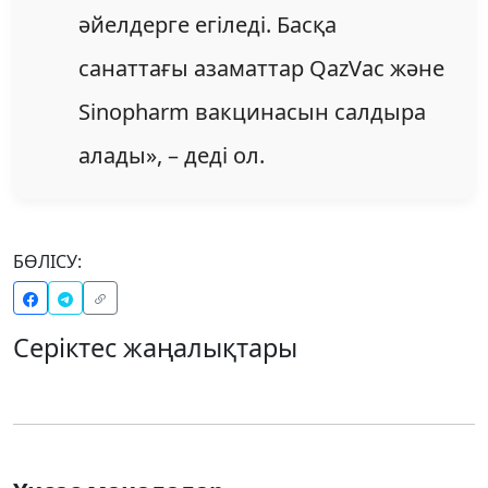
әйелдерге егіледі. Басқа
санаттағы азаматтар QazVac және
Sinopharm вакцинасын салдыра
алады», – деді ол.
БӨЛІСУ:
Серіктес жаңалықтары