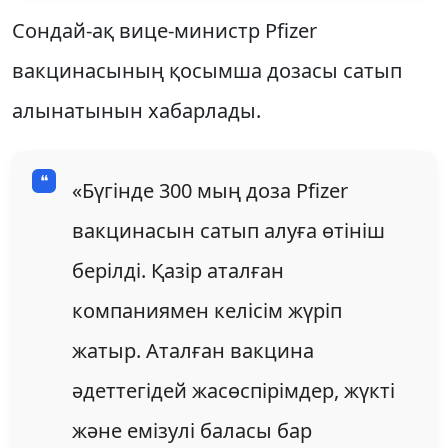
Сондай-ақ вице-министр Pfizer
вакцинасының қосымша дозасы сатып
алынатынын хабарлады.
«Бүгінде 300 мың доза Pfizer
вакцинасын сатып алуға өтініш
берілді. Қазір аталған
компаниямен келісім жүріп
жатыр. Аталған вакцина
әдеттегідей жасөспірімдер, жүкті
және емізулі баласы бар