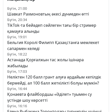
Бүгін, 21:00
Шавкат Рахмоновтың әкесі дүниеден өтті
Бүгін, 20:34
TikTok-та бейәдеп сөйлеген тағы бір стример
қамауға алынды
Бүгін, 19:01
Бельгия Королі Филипп Қазақстанға мемлекет
сапармен келеді
Бүгін, 18:22
Астанада Қорғалжын тас жолы ішінара
жабылады
Бүгін, 17:03
Неліктен 120 балл грант алуға әрдайым кепілдік
бермейді, ал 100 балл жеткілікті болуы мүмкін?
Бүгін, 16:44
Қонаевта флайбордшы «Әділет» туымен су
үстінде шоу көрсетті
Бүгін, 16:16
Елена Рыбакина Торонтодағы турнирдің үшінші