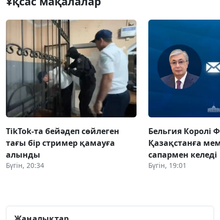
Ұқсас мақалалар
TikTok-та бейәдеп сөйлеген
Бельгия Королі 
тағы бір стример қамауға
Қазақстанға ме
алынды
сапармен келеді
Бүгін, 20:34
Бүгін, 19:01
Жаңалықтар