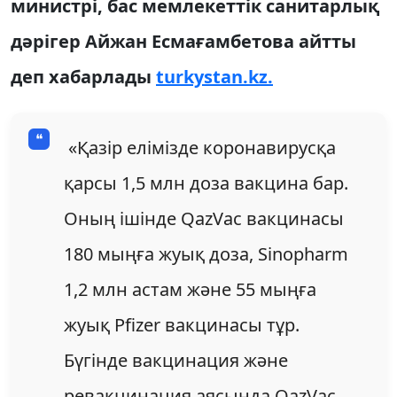
министрі, бас мемлекеттік санитарлық
дәрігер Айжан Есмағамбетова айтты
деп хабарлады
turkystan.kz.
«Қазір елімізде коронавирусқа
қарсы 1,5 млн доза вакцина бар.
Оның ішінде QazVac вакцинасы
180 мыңға жуық доза, Sinopharm
1,2 млн астам және 55 мыңға
жуық Pfizer вакцинасы тұр.
Бүгінде вакцинация және
ревакцинация аясында QazVac