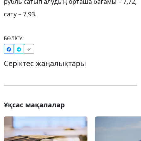
рубль сатып алудың орташа бағамы – 7,72,
сату – 7,93.
БӨЛІСУ:
Серіктес жаңалықтары
Ұқсас мақалалар