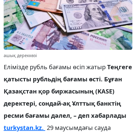
ашық дереккөзі
Елімізде рубль бағамы өсіп жатыр
Теңгеге
қатысты рубльдің бағамы өсті. Бұған
Қазақстан қор биржасының (KASE)
деректері, сондай-ақ Ұлттық банктің
ресми бағамы дәлел, – деп хабарлады
turkystan.kz.
29 маусымдағы сауда