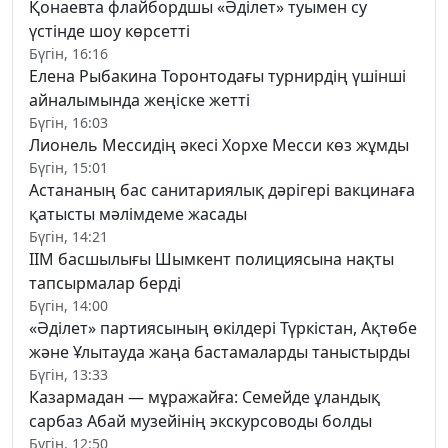
Қонаевта флайбордшы «Әділет» туымен су
үстінде шоу көрсетті
Бүгін, 16:16
Елена Рыбакина Торонтодағы турнирдің үшінші
айналымында жеңіске жетті
Бүгін, 16:03
Лионель Мессидің әкесі Хорхе Месси көз жұмды
Бүгін, 15:01
Астананың бас санитариялық дәрігері вакцинаға
қатысты мәлімдеме жасады
Бүгін, 14:21
ІІМ басшылығы Шымкент полициясына нақты
тапсырмалар берді
Бүгін, 14:00
«Әділет» партиясының өкілдері Түркістан, Ақтөбе
және Ұлытауда жаңа бастамаларды таныстырды
Бүгін, 13:33
Казармадан — мұражайға: Семейде ұландық
сарбаз Абай музейінің экскурсоводы болды
Бүгін, 12:50