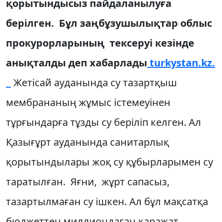
қорытындысыз пайдаланылуға
берілген. Бұл заңбұзушылықтар облыс
прокурорларының тексеруі кезінде
анықталды деп хабарлады
turkystan.kz.
Жетісай ауданында су тазартқыш
мембрананың жұмыс істемеуінен
тұрғындарға тұзды су беріліп келген. Ал
Қазығұрт ауданында санитарлық
қорытындылары жоқ су құбырларымен су
таратылған. Яғни, жұрт сапасыз,
тазартылмаған су ішкен. Ал бұл мақсатқа
бюджеттен миллиондаған қаражат