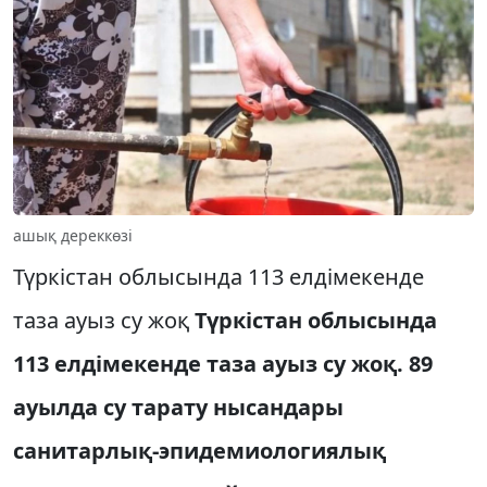
ашық дереккөзі
Түркістан облысында 113 елдімекенде
таза ауыз су жоқ
Түркістан облысында
113 елдімекенде таза ауыз су жоқ. 89
ауылда су тарату нысандары
санитарлық-эпидемиологиялық