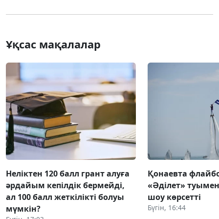
Ұқсас мақалалар
Неліктен 120 балл грант алуға
Қонаевта флай
әрдайым кепілдік бермейді,
«Әділет» туымен 
ал 100 балл жеткілікті болуы
шоу көрсетті
Бүгін, 16:44
мүмкін?