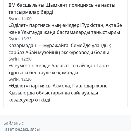
ІІМ басшылығы Шымкент полициясына нақты
тапсырмалар берді
Бүгін, 14:00
«Әділет» партиясының өкілдері Түркістан, Ақтөбе
және Ұлытауда жаңа бастамаларды таныстырды
Бүгін, 13:33
Казармадан — мұражайға: Семейде ұландық
сарбаз Абай музейінің экскурсоводы болды
Бүгін, 12:50
Әлеуметтік желіде балағат сөз айтқан Тараз
тұрғыны бес тәулікке қамалды
Бүгін, 12:26
«Әділет» партиясы Ақмола, Павлодар және
Қызылорда облыстарында сайлауалды
кездесулер өткізді
Байланыс
Газет редакциясы