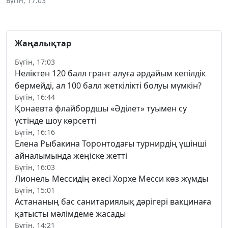
Бүгін, 17:03
Жаңалықтар
Бүгін, 17:03
Неліктен 120 балл грант алуға әрдайым кепілдік
бермейді, ал 100 балл жеткілікті болуы мүмкін?
Бүгін, 16:44
Қонаевта флайбордшы «Әділет» туымен су
үстінде шоу көрсетті
Бүгін, 16:16
Елена Рыбакина Торонтодағы турнирдің үшінші
айналымында жеңіске жетті
Бүгін, 16:03
Лионель Мессидің әкесі Хорхе Месси көз жұмды
Бүгін, 15:01
Астананың бас санитариялық дәрігері вакцинаға
қатысты мәлімдеме жасады
Бүгін, 14:21