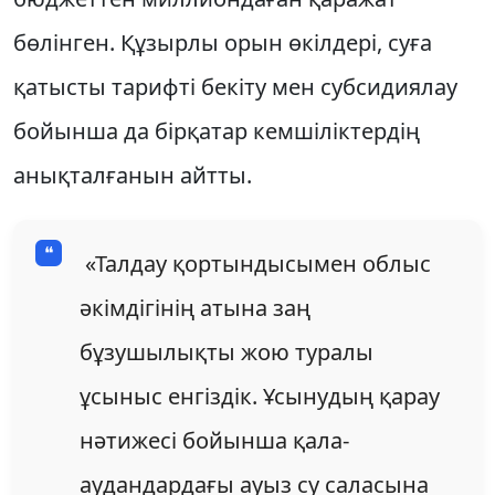
бөлінген. Құзырлы орын өкілдері, суға
қатысты тарифті бекіту мен субсидиялау
бойынша да бірқатар кемшіліктердің
анықталғанын айтты.
«Талдау қортындысымен облыс
әкімдігінің атына заң
бұзушылықты жою туралы
ұсыныс енгіздік. Ұсынудың қарау
нәтижесі бойынша қала-
аудандардағы ауыз су саласына