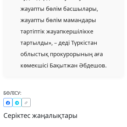
жауапты бөлім басшылары,
жауапты бөлім мамандары
тәртіптік жауапкершілікке
тартылды», – деді Түркістан
облыстық прокурорының аға
көмекшісі Бақытжан Әбдешов.
БӨЛІСУ:
Серіктес жаңалықтары