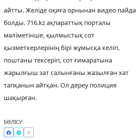
айтты. Желіде оқиға орнынан видео пайда
болды. 716.kz ақпараттық порталы
мәліметінше, қылмыстық сот
қызметкерлерінің бірі жұмысқа келіп,
поштаны тексеріп, сот ғимаратына
жарылғыш зат салынғаны жазылған хат
тапқанын айтқан. Ол дереу полиция
шақырған.
БӨЛІСУ: