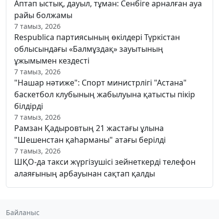
Аптап ыстық, дауыл, тұман: Сенбіге арналған ауа
райы болжамы
7 тамыз, 2026
Respublica партиясының өкілдері Түркістан
облысындағы «Балмұздақ» зауытының
ұжымымен кездесті
7 тамыз, 2026
"Нашар нәтиже": Спорт министрлігі "Астана"
баскетбол клубының жабылуына қатысты пікір
білдірді
7 тамыз, 2026
Рамзан Қадыровтың 21 жастағы ұлына
"Шешенстан қаһарманы" атағы берілді
7 тамыз, 2026
ШҚО-да такси жүргізушісі зейнеткерді телефон
алаяғының арбауынан сақтап қалды
Байланыс