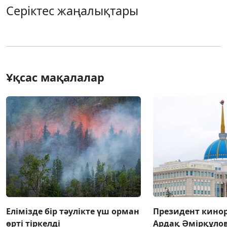
Серіктес жаңалықтары
Ұқсас мақалалар
Елімізде бір тәулікте үш орман
Президент кино
өрті тіркелді
Ардақ Әмірқұло