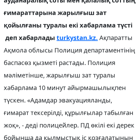
ауданаралық соты мен қалалық соттың
ғимараттарына жарылғыш зат
қойылғаны туралы екі хабарлама түсті
деп хабарлады
turkystan.kz.
Ақпаратты
Ақмола облысы Полиция департаментінің
баспасөз қызметі растады. Полиция
мәліметінше, жарылғыш зат туралы
хабарлама 10 минут айырмашылықпен
түскен. «Адамдар эвакуацияланды,
ғимарат тексерілді, құрылғылар табылған
жоқ», - деді полицейлер. ПД өкілі екі дерек
бойынша да қылмыстық іс қозғалатынын