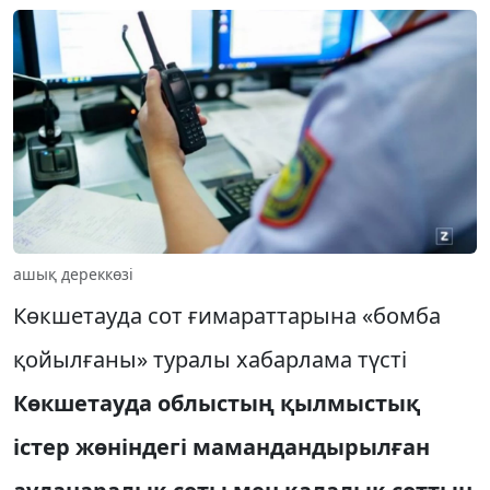
ашық дереккөзі
Көкшетауда сот ғимараттарына «бомба
қойылғаны» туралы хабарлама түсті
Көкшетауда облыстың қылмыстық
істер жөніндегі мамандандырылған