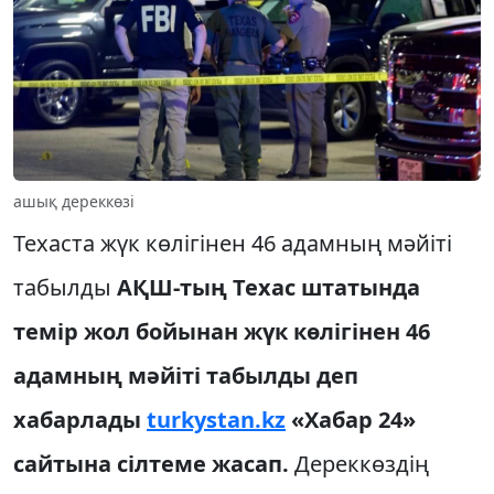
ашық дереккөзі
Техаста жүк көлігінен 46 адамның мәйіті
табылды
АҚШ-тың Техас штатында
темір жол бойынан жүк көлігінен 46
адамның мәйіті табылды деп
хабарлады
turkystan.kz
«Хабар 24»
сайтына сілтеме жасап.
Дереккөздің