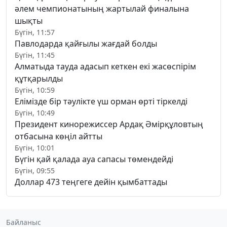
әлем чемпионатының жартылай финалына
шықты
Бүгін, 11:57
Павлодарда қайғылы жағдай болды
Бүгін, 11:45
Алматыда тауда адасып кеткен екі жасөспірім
құтқарылды
Бүгін, 10:59
Елімізде бір тәулікте үш орман өрті тіркелді
Бүгін, 10:49
Президент кинорежиссер Ардақ Әмірқұловтың
отбасына көңіл айтты
Бүгін, 10:01
Бүгін қай қалада ауа сапасы төмендейді
Бүгін, 09:55
Доллар 473 теңгеге дейін қымбаттады
Байланыс