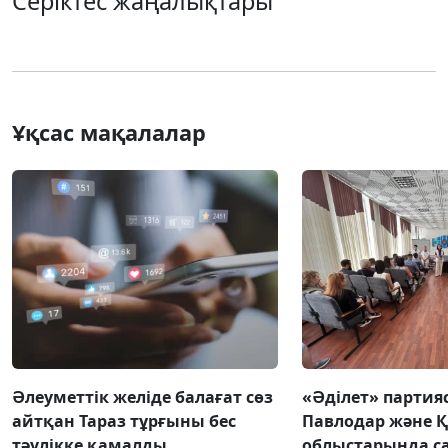
Серіктес жаңалықтары
Ұқсас мақалалар
Әлеуметтік желіде балағат сөз
«Әділет» партия
айтқан Тараз тұрғыны бес
Павлодар және 
тәулікке қамалды
облыстарында с