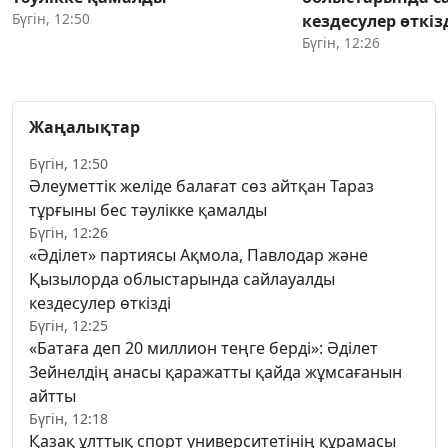
Бүгін, 12:50
кездесулер өткіз
Бүгін, 12:26
Жаңалықтар
Бүгін, 12:50
Әлеуметтік желіде балағат сөз айтқан Тараз
тұрғыны бес тәулікке қамалды
Бүгін, 12:26
«Әділет» партиясы Ақмола, Павлодар және
Қызылорда облыстарында сайлауалды
кездесулер өткізді
Бүгін, 12:25
«Батаға деп 20 миллион теңге берді»: Әділет
Зейнелдің анасы қаражатты қайда жұмсағанын
айтты
Бүгін, 12:18
Қазақ ұлттық спорт университетінің құрамасы