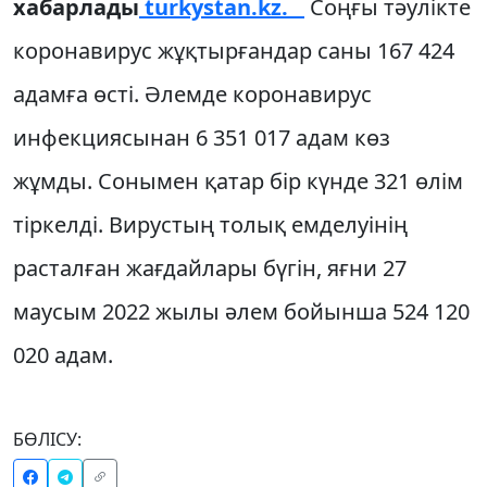
хабарлады
turkystan.kz.
Соңғы тәулікте
коронавирус жұқтырғандар саны 167 424
адамға өсті. Әлемде коронавирус
инфекциясынан 6 351 017 адам көз
жұмды. Сонымен қатар бір күнде 321 өлім
тіркелді. Вирустың толық емделуінің
расталған жағдайлары бүгін, яғни 27
маусым 2022 жылы әлем бойынша 524 120
020 адам.
БӨЛІСУ: