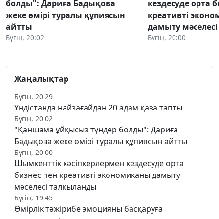
болды": Дариға Бадықова
кездесуде орта б
жеке өмірі туралы құпиясын
креативті экон
айтты
дамыту мәселес
Бүгін, 20:02
Бүгін, 20:00
Жаңалықтар
Бүгін, 20:29
Үндістанда найзағайдан 20 адам қаза тапты
Бүгін, 20:02
"Қаншама ұйқысыз түндер болды": Дариға
Бадықова жеке өмірі туралы құпиясын айтты
Бүгін, 20:00
Шымкенттік кәсіпкерлермен кездесуде орта
бизнес пен креативті экономиканы дамыту
мәселесі талқыланды
Бүгін, 19:45
Өмірлік тәжірибе эмоцияны басқаруға