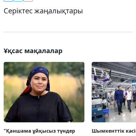
Серіктес жаңалықтары
Ұқсас мақалалар
"Қаншама ұйқысыз түндер
Шымкенттік кәс