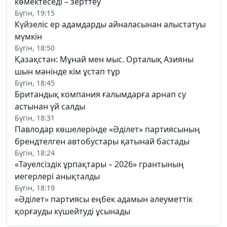
көмектеседі – зерттеу
Бүгін, 19:15
Күйзеліс ер адамдарды айналасынан алыстатуы
мүмкін
Бүгін, 18:50
Қазақстан: Мұнай мен мыс. Орталық Азияны
шын мәнінде кім ұстап тұр
Бүгін, 18:45
Британдық компания ғалымдарға арнап су
астынан үй салды
Бүгін, 18:31
Павлодар көшелерінде «Әділет» партиясының
брендтелген автобустары қатынай бастады
Бүгін, 18:24
«Тәуелсіздік ұрпақтары – 2026» грантының
иегерлері анықталды
Бүгін, 18:19
«Әділет» партиясы еңбек адамын әлеуметтік
қорғауды күшейтуді ұсынады