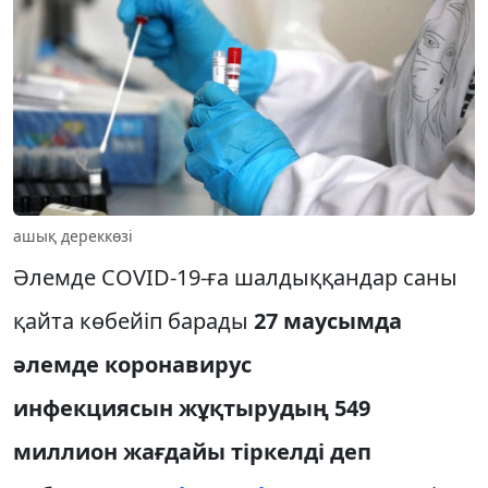
ашық дереккөзі
Әлемде COVID-19-ға шалдыққандар саны
қайта көбейіп барады
27 маусымда
әлемде коронавирус
инфекциясын жұқтырудың 549
миллион жағдайы тіркелді деп