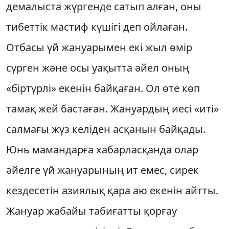
демалыста жүргенде сатып алған, оны
тибеттік мастиф күшігі деп ойлаған.
Отбасы үй жануарымен екі жыл өмір
сүрген және осы уақытта әйел оның
«біртүрлі» екенін байқаған. Ол өте көп
тамақ жей бастаған. Жануардың иесі «иті»
салмағы жүз келіден асқанын байқады.
Юнь мамандарға хабарласқанда олар
әйелге үй жануарының ит емес, сирек
кездесетін азиялық қара аю екенін айтты.
Жануар жабайы табиғатты қорғау