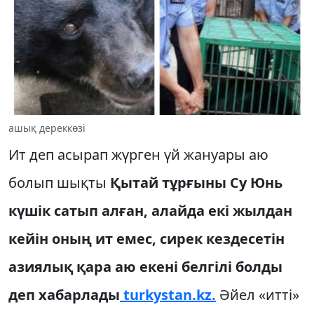
ашық дереккөзі
Ит деп асырап жүрген үй жануары аю
болып шықты
Қытай тұрғыны Су Юнь
күшік сатып алған, алайда екі жылдан
кейін оның ит емес, сирек кездесетін
азиялық қара аю екені белгілі болды
деп хабарлады
turkystan.kz.
Әйел «итті»