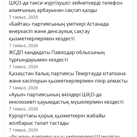
ШҚО-да такси жүргізушісі зейнеткерді телефон
алаяғының арбауынан сақтап қалды
7 тамыз, 2026
«Байтақ» партиясының үміткері Астанада
өнеркәсіп және денсаулық сақтау
қызметкерлерімен кездесті
7 тамыз, 2026
ЖСДП кандидаты Павлодар облысының
тұрғындарымен кездесті
7 тамыз, 2026
Қазақстан Халық партиясы Теміртауда кітапхана
және кәсіпорын қызметкерлерімен пікір алмасты
7 тамыз, 2026
«Ауыл» партиясының өкілдері ШҚО-да
инклюзивті қауымдастық мүшелерімен кездесті
7 тамыз, 2026
Курорттағы қорық қызметкерін жабайы
жолбарыс талап тастады
7 тамыз, 2026
«Ақ жол» партиясының үміткерлері Шамалған