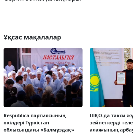
Ұқсас мақалалар
Respublica партиясының
ШҚО-да такси жү
өкілдері Түркістан
зейнеткерді тел
облысындағы «Балмұздақ»
алаяғының арба