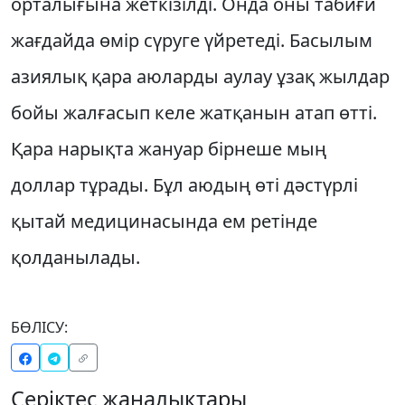
орталығына жеткізілді. Онда оны табиғи
жағдайда өмір сүруге үйретеді. Басылым
азиялық қара аюларды аулау ұзақ жылдар
бойы жалғасып келе жатқанын атап өтті.
Қара нарықта жануар бірнеше мың
доллар тұрады. Бұл аюдың өті дәстүрлі
қытай медицинасында ем ретінде
қолданылады.
БӨЛІСУ:
Серіктес жаңалықтары