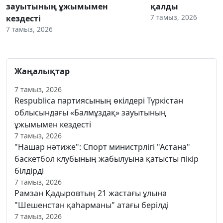
зауытының ұжымымен
қалды
7 тамыз, 2026
кездесті
7 тамыз, 2026
Жаңалықтар
7 тамыз, 2026
Respublica партиясының өкілдері Түркістан
облысындағы «Балмұздақ» зауытының
ұжымымен кездесті
7 тамыз, 2026
"Нашар нәтиже": Спорт министрлігі "Астана"
баскетбол клубының жабылуына қатысты пікір
білдірді
7 тамыз, 2026
Рамзан Қадыровтың 21 жастағы ұлына
"Шешенстан қаһарманы" атағы берілді
7 тамыз, 2026