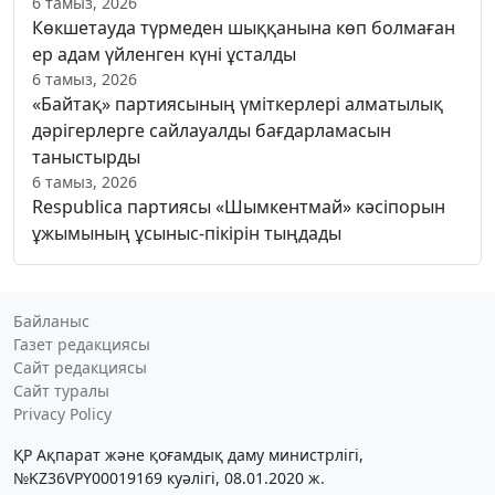
6 тамыз, 2026
Көкшетауда түрмеден шыққанына көп болмаған
ер адам үйленген күні ұсталды
6 тамыз, 2026
«Байтақ» партиясының үміткерлері алматылық
дәрігерлерге сайлауалды бағдарламасын
таныстырды
6 тамыз, 2026
Respublica партиясы «Шымкентмай» кәсіпорын
ұжымының ұсыныс-пікірін тыңдады
Байланыс
Газет редакциясы
Сайт редакциясы
Сайт туралы
Privacy Policy
ҚР Ақпарат және қоғамдық даму министрлігі,
№KZ36VPY00019169 куәлігі, 08.01.2020 ж.