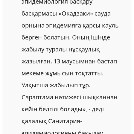
эпидемиология басқару
басқармасы «Окадзаки» сауда
орнына эпидемияға қарсы қаулы
берген болатын. Оның ішінде
жабылу туралы нұсқаулық
жазылған. 13 маусымнан бастап
мекеме жұмысын тоқтатты.
Уақытша жабылып тұр.
Сараптама нәтижесі шыққаннан
кейін белгілі болады», - деді
қалалық Санитария-
эпидемиологияны бақылау