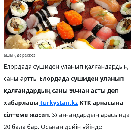
ашық дереккөзі
Елордада сушиден уланып қалғандардың
саны артты
Елордада сушиден уланып
қалғандардың саны 90-нан асты деп
хабарлады
turkystan.kz
КТК арнасына
сілтеме жасап.
Уланғандардың арасында
20 бала бар. Осыған дейін үйінде