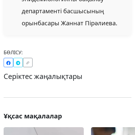
департаменті басшысының
орынбасары Жаннат Пірәлиева.
БӨЛІСУ:
Серіктес жаңалықтары
Ұқсас мақалалар