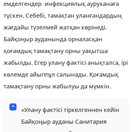
емделгендер инфекциялық ауруханаға
түскен. Себебі, тамақтан уланғандардың
жағдайы түзелмей жатқан көрінеді.
Байқоңыр ауданында орналасқан
қоғамдық тамақтану орны уақытша
жабылды. Егер улану фактісі анықталса, ірі
көлемде айыппұл салынады. Қоғамдық
тамақтану орны жабылуы да мүмкін.
«Улану фактісі тіркелгеннен кейін
Байқоңыр ауданы Санитария