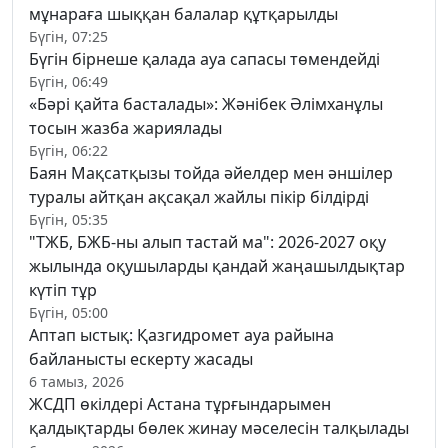
мұнараға шыққан балалар құтқарылды
Бүгін, 07:25
Бүгін бірнеше қалада ауа сапасы төмендейді
Бүгін, 06:49
«Бәрі қайта басталады»: Жәнібек Әлімханұлы
тосын жазба жариялады
Бүгін, 06:22
Баян Мақсатқызы тойда әйелдер мен әншілер
туралы айтқан ақсақал жайлы пікір білдірді
Бүгін, 05:35
"ТЖБ, БЖБ-ны алып тастай ма": 2026-2027 оқу
жылында оқушыларды қандай жаңашылдықтар
күтіп тұр
Бүгін, 05:00
Аптап ыстық: Қазгидромет ауа райына
байланысты ескерту жасады
6 тамыз, 2026
ЖСДП өкілдері Астана тұрғындарымен
қалдықтарды бөлек жинау мәселесін талқылады