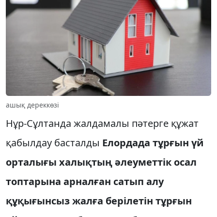
ашық дереккөзі
Нұр-Сұлтанда жалдамалы пәтерге құжат
қабылдау басталды
Елордада тұрғын үй
орталығы халықтың әлеуметтік осал
топтарына арналған сатып алу
құқығынсыз жалға берілетін тұрғын