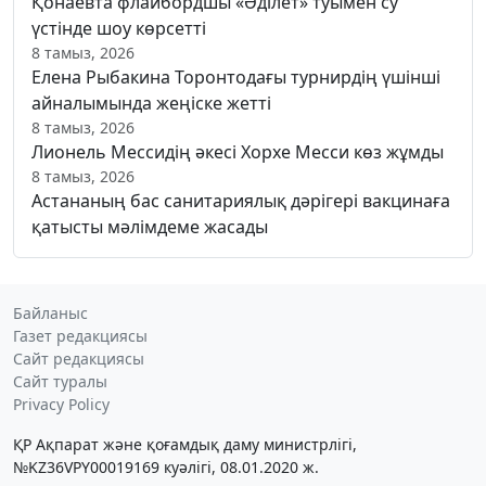
Қонаевта флайбордшы «Әділет» туымен су
үстінде шоу көрсетті
8 тамыз, 2026
Елена Рыбакина Торонтодағы турнирдің үшінші
айналымында жеңіске жетті
8 тамыз, 2026
Лионель Мессидің әкесі Хорхе Месси көз жұмды
8 тамыз, 2026
Астананың бас санитариялық дәрігері вакцинаға
қатысты мәлімдеме жасады
Байланыс
Газет редакциясы
Сайт редакциясы
Сайт туралы
Privacy Policy
ҚР Ақпарат және қоғамдық даму министрлігі,
№KZ36VPY00019169 куәлігі, 08.01.2020 ж.