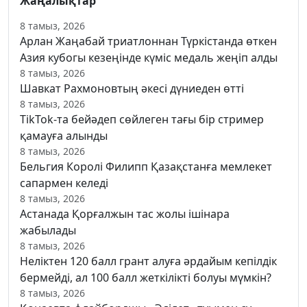
Жаңалықтар
8 тамыз, 2026
Арлан Жаңабай триатлоннан Түркістанда өткен
Азия кубогы кезеңінде күміс медаль жеңіп алды
8 тамыз, 2026
Шавкат Рахмоновтың әкесі дүниеден өтті
8 тамыз, 2026
TikTok-та бейәдеп сөйлеген тағы бір стример
қамауға алынды
8 тамыз, 2026
Бельгия Королі Филипп Қазақстанға мемлекет
сапармен келеді
8 тамыз, 2026
Астанада Қорғалжын тас жолы ішінара
жабылады
8 тамыз, 2026
Неліктен 120 балл грант алуға әрдайым кепілдік
бермейді, ал 100 балл жеткілікті болуы мүмкін?
8 тамыз, 2026