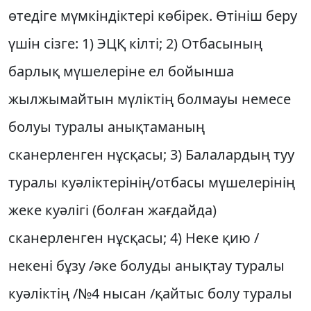
өтедіге мүмкіндіктері көбірек. Өтініш беру
үшін сізге: 1) ЭЦҚ кілті; 2) Отбасының
барлық мүшелеріне ел бойынша
жылжымайтын мүліктің болмауы немесе
болуы туралы анықтаманың
сканерленген нұсқасы; 3) Балалардың туу
туралы куәліктерінің/отбасы мүшелерінің
жеке куәлігі (болған жағдайда)
сканерленген нұсқасы; 4) Неке қию /
некені бұзу /әке болуды анықтау туралы
куәліктің /№4 нысан /қайтыс болу туралы