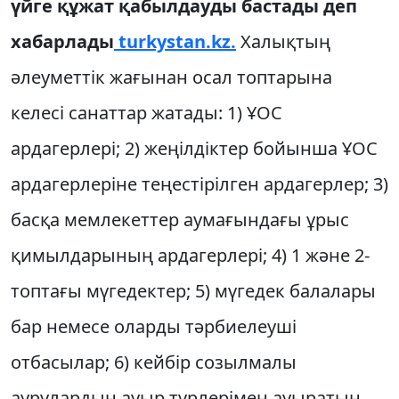
үйге құжат қабылдауды бастады деп
хабарлады
turkystan.kz.
Халықтың
әлеуметтік жағынан осал топтарына
келесі санаттар жатады: 1) ҰОС
ардагерлері; 2) жеңілдіктер бойынша ҰОС
ардагерлеріне теңестірілген ардагерлер; 3)
басқа мемлекеттер аумағындағы ұрыс
қимылдарының ардагерлері; 4) 1 және 2-
топтағы мүгедектер; 5) мүгедек балалары
бар немесе оларды тәрбиелеуші
отбасылар; 6) кейбір созылмалы
аурулардың ауыр түрлерімен ауыратын