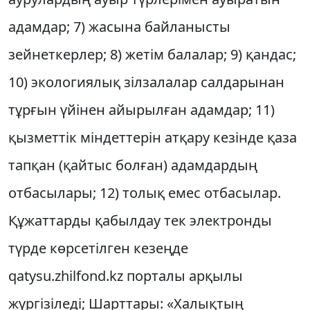
адамдар; 7) жасына байланысты
зейнеткерлер; 8) жетім балалар; 9) қандас;
10) экологиялық зілзалалар салдарынан
тұрғын үйінен айырылған адамдар; 11)
қызметтік міндеттерін атқару кезінде қаза
тапқан (қайтыс болған) адамдардың
отбасылары; 12) толық емес отбасылар.
Құжаттарды қабылдау тек электронды
түрде көрсетілген кезеңде
qatysu.zhilfond.kz порталы арқылы
жүргізіледі; Шарттары: «Халықтың