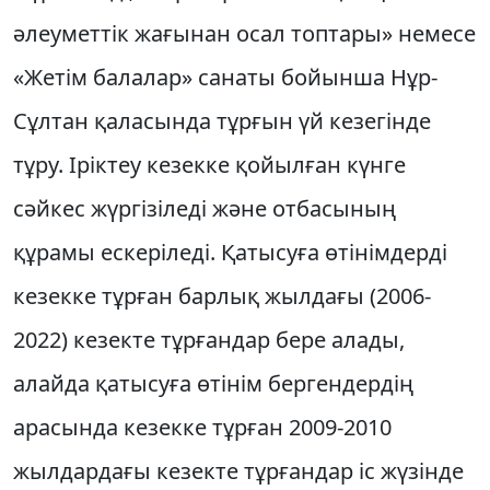
әлеуметтік жағынан осал топтары» немесе
«Жетім балалар» санаты бойынша Нұр-
Сұлтан қаласында тұрғын үй кезегінде
тұру. Іріктеу кезекке қойылған күнге
сәйкес жүргізіледі және отбасының
құрамы ескеріледі. Қатысуға өтінімдерді
кезекке тұрған барлық жылдағы (2006-
2022) кезекте тұрғандар бере алады,
алайда қатысуға өтінім бергендердің
арасында кезекке тұрған 2009-2010
жылдардағы кезекте тұрғандар іс жүзінде