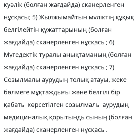
куәлік (болған жағдайда) сканерленген
нұсқасы; 5) Жылжымайтын мүліктің құқық
белгілейтін құжаттарының (болған
жағдайда) сканерленген нұсқасы; 6)
Мүгедектік туралы анықтаманың (болған
жағдайда) сканерленген нұсқасы; 7)
Созылмалы аурудың толық атауы, жеке
бөлмеге мұқтаждығы және белгілі бір
қабаты көрсетілген созылмалы аурудың
медициналық қорытындысының (болған
жағдайда) сканерленген нұсқасы.