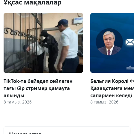
Ұқсас мақалалар
TikTok-та бейәдеп сөйлеген
Бельгия Королі 
тағы бір стример қамауға
Қазақстанға ме
алынды
сапармен келеді
8 тамыз, 2026
8 тамыз, 2026