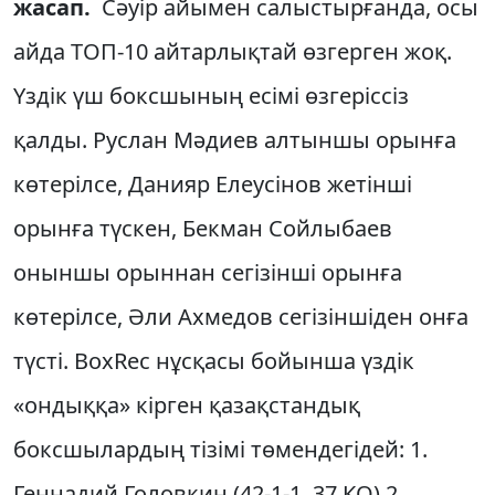
жасап.
Сәуір айымен салыстырғанда, осы
айда ТОП-10 айтарлықтай өзгерген жоқ.
Үздік үш боксшының есімі өзгеріссіз
қалды. Руслан Мәдиев алтыншы орынға
көтерілсе, Данияр Елеусінов жетінші
орынға түскен, Бекман Сойлыбаев
оныншы орыннан сегізінші орынға
көтерілсе, Әли Ахмедов сегізіншіден онға
түсті. BoxRec нұсқасы бойынша үздік
«ондыққа» кірген қазақстандық
боксшылардың тізімі төмендегідей: 1.
Геннадий Головкин (42-1-1, 37 КО) 2.