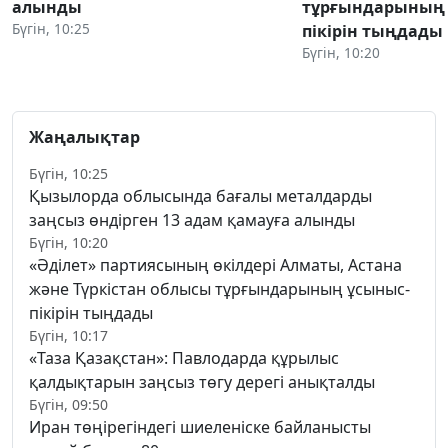
алынды
тұрғындарының 
Бүгін, 10:25
пікірін тыңдады
Бүгін, 10:20
Жаңалықтар
Бүгін, 10:25
Қызылорда облысында бағалы металдарды
заңсыз өндірген 13 адам қамауға алынды
Бүгін, 10:20
«Әділет» партиясының өкілдері Алматы, Астана
және Түркістан облысы тұрғындарының ұсыныс-
пікірін тыңдады
Бүгін, 10:17
«Таза Қазақстан»: Павлодарда құрылыс
қалдықтарын заңсыз төгу дерегі анықталды
Бүгін, 09:50
Иран төңірегіндегі шиеленіске байланысты