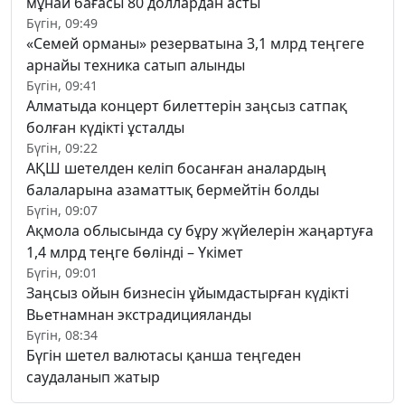
мұнай бағасы 80 доллардан асты
Бүгін, 09:49
«Семей орманы» резерватына 3,1 млрд теңгеге
арнайы техника сатып алынды
Бүгін, 09:41
Алматыда концерт билеттерін заңсыз сатпақ
болған күдікті ұсталды
Бүгін, 09:22
АҚШ шетелден келіп босанған аналардың
балаларына азаматтық бермейтін болды
Бүгін, 09:07
Ақмола облысында су бұру жүйелерін жаңартуға
1,4 млрд теңге бөлінді – Үкімет
Бүгін, 09:01
Заңсыз ойын бизнесін ұйымдастырған күдікті
Вьетнамнан экстрадицияланды
Бүгін, 08:34
Бүгін шетел валютасы қанша теңгеден
саудаланып жатыр