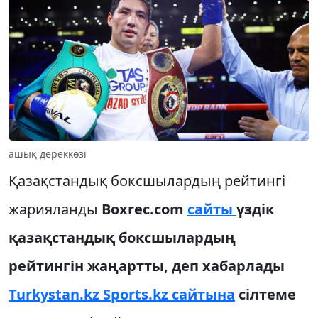
ашық дереккөзі
Қазақстандық боксшылардың рейтингі
жарияланды
Boxrec.com
сайты
үздік
қазақстандық боксшылардың
рейтингін жаңартты, деп хабарлады
Turkystan.kz Sports.kz сайтына
сілтеме