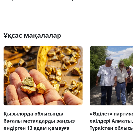
Ұқсас мақалалар
Қызылорда облысында
«Әділет» парти
бағалы металдарды заңсыз
өкілдері Алматы
өндірген 13 адам қамауға
Түркістан облыс