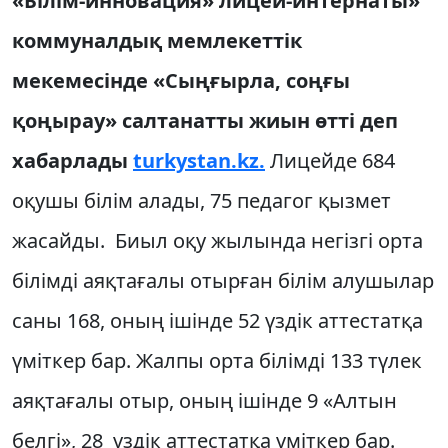
«Білім-инновация» лицей-интернаты»
коммуналдық мемлекеттік
мекемесінде «Сыңғырла, соңғы
қоңырау» салтанатты жиын өтті деп
хабарлады
turkystan.kz.
Лицейде 684
оқушы білім алады, 75 педагог қызмет
жасайды. Биыл оқу жылында негізгі орта
білімді аяқтағалы отырған білім алушылар
саны 168, оның ішінде 52 үздік аттестатқа
үміткер бар. Жалпы орта білімді 133 түлек
аяқтағалы отыр, оның ішінде 9 «Алтын
белгі», 28 үздік аттестатқа үміткер бар.