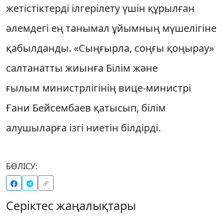
жетістіктерді ілгерілету үшін құрылған
әлемдегі ең танымал ұйымның мүшелігіне
қабылданды. «Сыңғырла, соңғы қоңырау»
салтанатты жиынға Білім және
ғылым министрлігінің вице-министрі
Ғани Бейсембаев қатысып, білім
алушыларға ізгі ниетін білдірді.
БӨЛІСУ:
Серіктес жаңалықтары