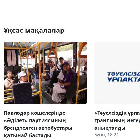
Ұқсас мақалалар
Павлодар көшелерінде
«Тәуелсіздік ұрп
«Әділет» партиясының
грантының иеге
брендтелген автобустары
анықталды
Бүгін, 18:24
қатынай бастады