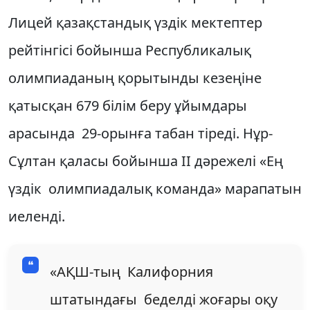
Лицей қазақстандық үздік мектептер
рейтінгісі бойынша Республикалық
олимпиаданың қорытынды кезеңіне
қатысқан 679 білім беру ұйымдары
арасында 29-орынға табан тіреді. Нұр-
Сұлтан қаласы бойынша ІІ дәрежелі «Ең
үздік олимпиадалық команда» марапатын
иеленді.
«АҚШ-тың Калифорния
штатындағы беделді жоғары оқу