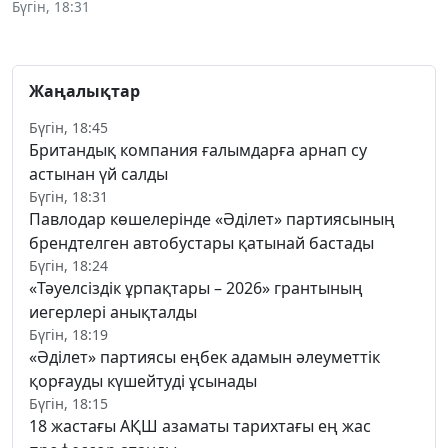
Бүгін, 18:31
Жаңалықтар
Бүгін, 18:45
Британдық компания ғалымдарға арнап су
астынан үй салды
Бүгін, 18:31
Павлодар көшелерінде «Әділет» партиясының
брендтелген автобустары қатынай бастады
Бүгін, 18:24
«Тәуелсіздік ұрпақтары – 2026» грантының
иегерлері анықталды
Бүгін, 18:19
«Әділет» партиясы еңбек адамын әлеуметтік
қорғауды күшейтуді ұсынады
Бүгін, 18:15
18 жастағы АҚШ азаматы тарихтағы ең жас