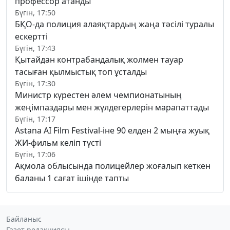
профессор атанды
Бүгін, 17:50
БҚО-да полиция алаяқтардың жаңа тәсілі туралы
ескертті
Бүгін, 17:43
Қытайдан контрабандалық жолмен тауар
тасыған қылмыстық топ ұсталды
Бүгін, 17:30
Министр күрестен әлем чемпионатының
жеңімпаздары мен жүлдегерлерін марапаттады
Бүгін, 17:17
Astana AI Film Festival-іне 90 елден 2 мыңға жуық
ЖИ-фильм келіп түсті
Бүгін, 17:06
Ақмола облысында полицейлер жоғалып кеткен
баланы 1 сағат ішінде тапты
Байланыс
Газет редакциясы