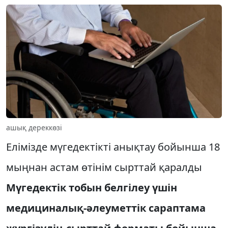
ашық дереккөзі
Елімізде мүгедектікті анықтау бойынша 18
мыңнан астам өтінім сырттай қаралды
Мүгедектік тобын белгілеу үшін
медициналық-әлеуметтік сараптама