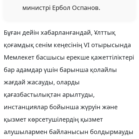
министрі Ербол Оспанов.
Бұған дейін хабарланғандай, Ұлттық
қоғамдық сенім кеңесінің VI отырысында
Мемлекет басшысы ерекше қажеттіліктері
бар адамдар үшін барынша қолайлы
жағдай жасауды, оларды
қағазбастылықтан арылтуды,
инстанциялар бойынша жүруін және
қызмет көрсетушілердің қызмет
алушылармен байланысын болдырмауды