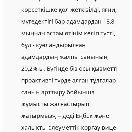
көрсеткішке қол жеткізілді, яғни,
мүгедектігі бар адамдардан 18,8
мыңнан астам өтінім келіп түсті,
бұл - куәландырылған
адамдардың жалпы санының
20,2%-ы. Бүгінде біз осы қызметті
проактивті түрде алған тұлғалар
санын арттыру бойынша
жұмысты жалғастырып
жатырмыз», – деді Еңбек және
халықты әлеуметтік қорғау вице-