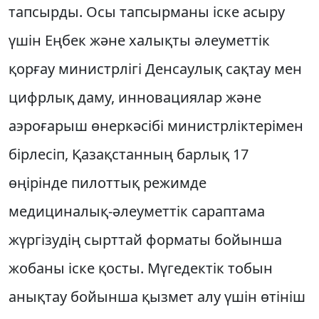
тапсырды. Осы тапсырманы іске асыру
үшін Еңбек және халықты әлеуметтік
қорғау министрлігі Денсаулық сақтау мен
цифрлық даму, инновациялар және
аэроғарыш өнеркәсібі министрліктерімен
бірлесіп, Қазақстанның барлық 17
өңірінде пилоттық режимде
медициналық-әлеуметтік сараптама
жүргізудің сырттай форматы бойынша
жобаны іске қосты. Мүгедектік тобын
анықтау бойынша қызмет алу үшін өтініш