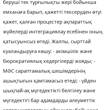
беруші тек тұрғылықты жері бойынша
емханаға барып, қажетті тексеруден өтуі
қажет, қалған процестер ақпараттық
жүйелерді интеграциялау есебінен оның
қатысуынсыз өтеді. Жалпы, сырттай
куәландыруға көшу: - әкімшілік және
бюрократиялық кедергілерді жояды; -
МӘС сараптамалық шешімдерінің
ашықтығын қамтамасыз етеді; - үйден
шықпай-ақ мүгедектікті белгілеу және
мүгедектігі бар адамдарды әлеуметтік