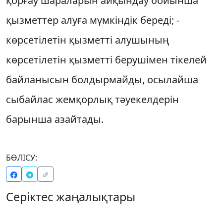
қорғау шараларын айқындау бойынша
қызметтер алуға мүмкіндік береді; -
көрсетілетін қызметті алушының
көрсетілетін қызметті берушімен тікелей
байланысын болдырмайды, осылайша
сыбайлас жемқорлық тәуекелдерін
барынша азайтады.
БӨЛІСУ:
Серіктес жаңалықтары