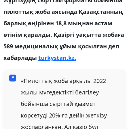
жүргізудің сырттай форматы бойынша
пилоттық жоба аясында Қазақстанның
барлық өңірінен 18,8 мыңнан астам
өтінім қаралды. Қазіргі уақытта жобаға
589 медициналық ұйым қосылған деп
хабарлады
turkystan.kz.
«Пилоттық жоба арқылы 2022
жылы мүгедектікті белгілеу
бойынша сырттай қызмет
көрсетуді 20%-ға дейін жеткізу
жоспарланған. Ал қазір бұл