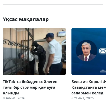
Ұқсас мақалалар
TikTok-та бейәдеп сөйлеген
Бельгия Королі 
тағы бір стример қамауға
Қазақстанға ме
алынды
сапармен келеді
8 тамыз, 2026
8 тамыз, 2026