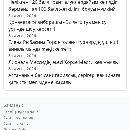
Неліктен 120 балл грант алуға әрдайым кепілдік
бермейді, ал 100 балл жеткілікті болуы мүмкін?
8 тамыз, 2026
Қонаевта флайбордшы «Әділет» туымен су
үстінде шоу көрсетті
8 тамыз, 2026
Елена Рыбакина Торонтодағы турнирдің үшінші
айналымында жеңіске жетті
8 тамыз, 2026
Лионель Мессидің әкесі Хорхе Месси көз жұмды
8 тамыз, 2026
Астананың бас санитариялық дәрігері вакцинаға
қатысты мәлімдеме жасады
Байланыс
Газет редакциясы
Сайт редакциясы
Сайт туралы
Privacy Policy