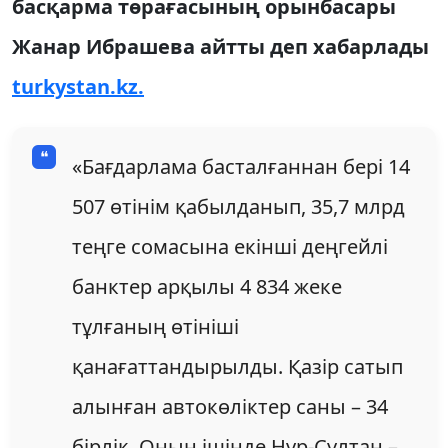
басқарма төрағасының орынбасары
Жанар Ибрашева айтты деп хабарлады
turkystan.kz.
«Бағдарлама басталғаннан бері 14
507 өтінім қабылданып, 35,7 млрд
теңге сомасына екінші деңгейлі
банктер арқылы 4 834 жеке
тұлғаның өтініші
қанағаттандырылды. Қазір сатып
алынған автокөліктер саны – 34
бірлік. Оның ішінде Нұр-Сұлтан –