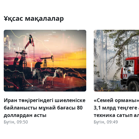
Ұқсас мақалалар
Иран төңірегіндегі шиеленіске
«Семей орманы»
байланысты мұнай бағасы 80
3,1 млрд теңгег
доллардан асты
техника сатып 
Бүгін, 09:50
Бүгін, 09:49