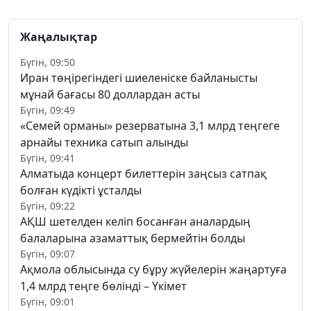
Жаңалықтар
Бүгін, 09:50
Иран төңірегіндегі шиеленіске байланысты
мұнай бағасы 80 доллардан асты
Бүгін, 09:49
«Семей орманы» резерватына 3,1 млрд теңгеге
арнайы техника сатып алынды
Бүгін, 09:41
Алматыда концерт билеттерін заңсыз сатпақ
болған күдікті ұсталды
Бүгін, 09:22
АҚШ шетелден келіп босанған аналардың
балаларына азаматтық бермейтін болды
Бүгін, 09:07
Ақмола облысында су бұру жүйелерін жаңартуға
1,4 млрд теңге бөлінді – Үкімет
Бүгін, 09:01