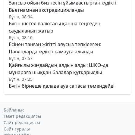
Заңсыз ойын бизнесін ұйымдастырған күдікті
Вьетнамнан экстрадицияланды
Бүгін, 08:34
Бүгін шетел валютасы қанша теңгеден
саудаланып жатыр
Бүгін, 08:10
Есінен танған жігітті аяусыз тепкілеген:
Павлодарда күдікті қамауға алынды
Бүгін, 07:57
Қайғылы жағдайдың алдын алды: ШҚО-да
мұнараға шыққан балалар құтқарылды
Бүгін, 07:25
Бүгін бірнеше қалада ауа сапасы төмендейді
Байланыс
Газет редакциясы
Сайт редакциясы
Сайт туралы