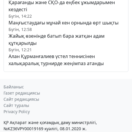
Қарағанды және СҚО-да еңбек ұжымдарымен
кездесті
Бүгін, 14:22
Маңғыстаудағы мұнай кен орнында өрт шықты
Бүгін, 12:58
Жайық өзенінде батып бара жатқан адам
құтқарылды
Бүгін, 12:21
Алан Құрманғалиев үстел теннисінен
халықаралық турнирде жеңімпаз атанды
Байланыс
Газет редакциясы
Сайт редакциясы
Сайт туралы
Privacy Policy
ҚР Ақпарат және қоғамдық даму министрлігі,
№KZ36VPY00019169 куәлігі, 08.01.2020 ж.