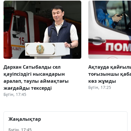
Дархан Сатыбалды сел
Ақтауда қайғылы
қауіпсіздігі нысандарын
тоғызыншы қаба
аралап, таулы аймақтағы
көз жұмды
Бүгін, 17:25
жағдайды тексерді
Бүгін, 17:45
Жаңалықтар
Бүгін, 17:45