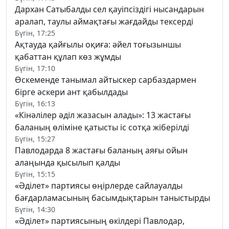
Дархан Сатыбалды сел қауіпсіздігі нысандарын
аралап, таулы аймақтағы жағдайды тексерді
Бүгін, 17:25
Ақтауда қайғылы оқиға: әйел тоғызыншы
қабаттан құлап көз жұмды
Бүгін, 17:10
Өскеменде танымал айтыскер сарбаздармен
бірге әскери ант қабылдады
Бүгін, 16:13
«Кінәлілер әділ жазасын алады»: 13 жастағы
баланың өліміне қатысты іс сотқа жіберілді
Бүгін, 15:27
Павлодарда 8 жастағы баланың аяғы ойын
алаңында қысылып қалды
Бүгін, 15:15
«Әділет» партиясы өңірлерде сайлауалды
бағдарламасының басымдықтарын таныстырды
Бүгін, 14:30
«Әділет» партиясының өкілдері Павлодар,