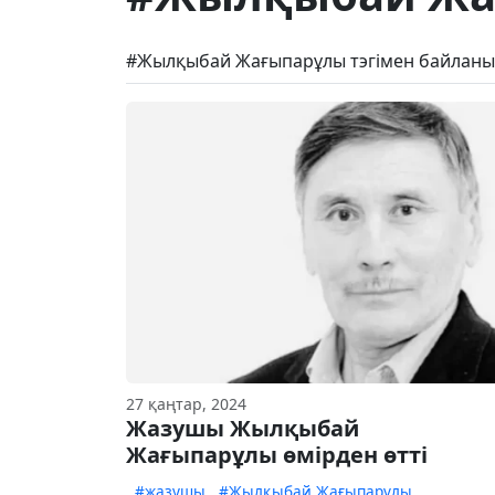
#Жылқыбай Жағыпарұлы тэгімен байланы
27 қаңтар, 2024
Жазушы Жылқыбай
Жағыпарұлы өмірден өтті
#жазушы
#Жылқыбай Жағыпарұлы