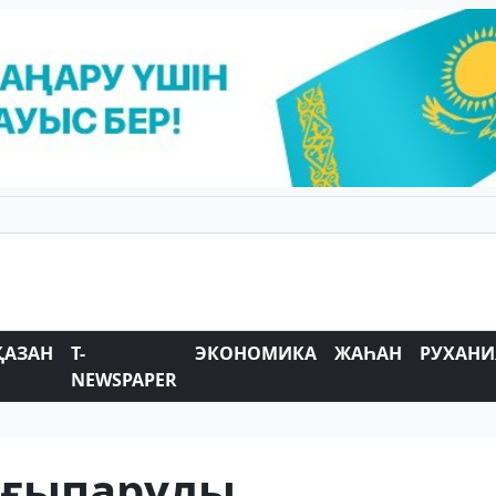
ҚАЗАН
T-
ЭКОНОМИКА
ЖАҺАН
РУХАНИ
NEWSPAPER
ғыпарұлы