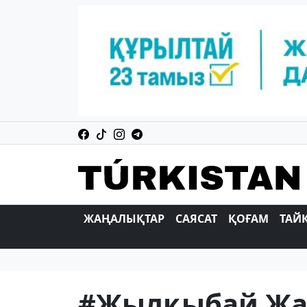
ЖАҢАЛЫҚТАР
САЯСАТ
ҚОҒАМ
ТАЙ
#Жылқыбай Жа