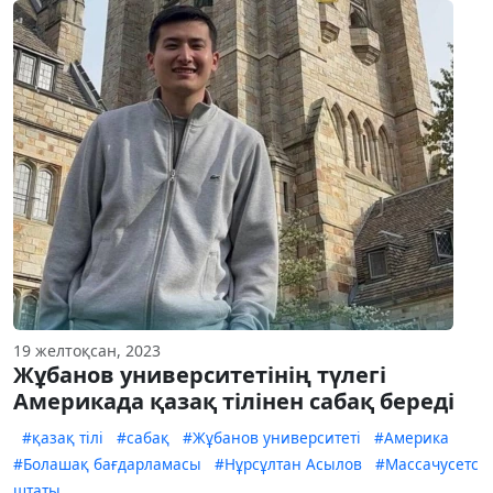
19 желтоқсан, 2023
Жұбанов университетінің түлегі
Америкада қазақ тілінен сабақ береді
#қазақ тілі
#сабақ
#Жұбанов университеті
#Америка
#Болашақ бағдарламасы
#Нұрсұлтан Асылов
#Массачусетс
штаты