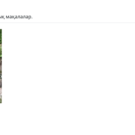
қ мақалалар.
ы