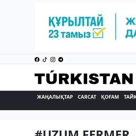
ЖАҢАЛЫҚТАР
САЯСАТ
ҚОҒАМ
ТАЙ
#UZUM FERMER