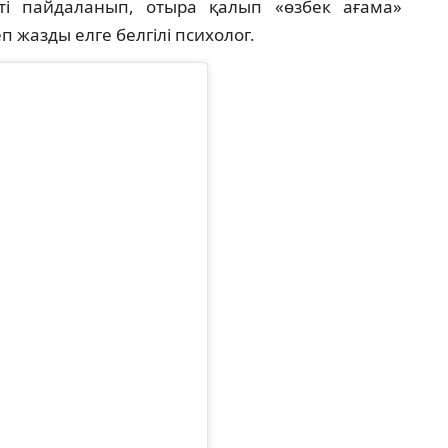
ті пайдаланып, отыра қалып «өзбек ағама»
п жазды елге белгілі психолог.