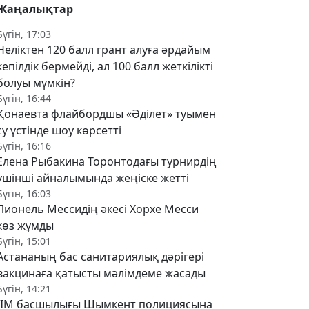
Жаңалықтар
Бүгін, 17:03
Неліктен 120 балл грант алуға әрдайым
кепілдік бермейді, ал 100 балл жеткілікті
болуы мүмкін?
Бүгін, 16:44
Қонаевта флайбордшы «Әділет» туымен
су үстінде шоу көрсетті
Бүгін, 16:16
Елена Рыбакина Торонтодағы турнирдің
үшінші айналымында жеңіске жетті
Бүгін, 16:03
Лионель Мессидің әкесі Хорхе Месси
көз жұмды
Бүгін, 15:01
Астананың бас санитариялық дәрігері
вакцинаға қатысты мәлімдеме жасады
Бүгін, 14:21
ІІМ басшылығы Шымкент полициясына