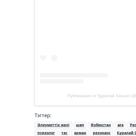
Публикация от Құралай Ханым (@
Тэгтер:
Әлеуметтік желі
шөп
Өзбекстан
аға
Ре
психолог
тас
арман
резонанс
Құралай 