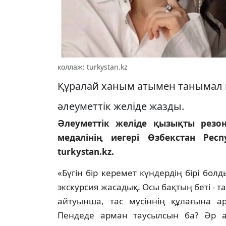
коллаж: turkystan.kz
Құралай ханым атымен танымал 
әлеуметтік желіде жазды.
Әлеуметтік желіде қызықты резон
медалінің иегері
Өзбекстан Рес
turkystan.kz.
«Бүгін бір керемет күндердің бірі бо
экскурсия жасадық. Осы бақтың беті - т
айтуынша, тас мүсіннің құлағына а
Пендеде арман таусылсын ба? Әр а