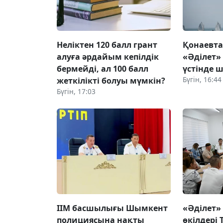
Неліктен 120 балл грант
Қонаевт
алуға әрдайым кепілдік
«Әділет»
бермейді, ал 100 балл
үстінде ш
Бүгін, 16:44
жеткілікті болуы мүмкін?
Бүгін, 17:03
ІІМ басшылығы Шымкент
«Әділет»
полициясына нақты
өкілдері 