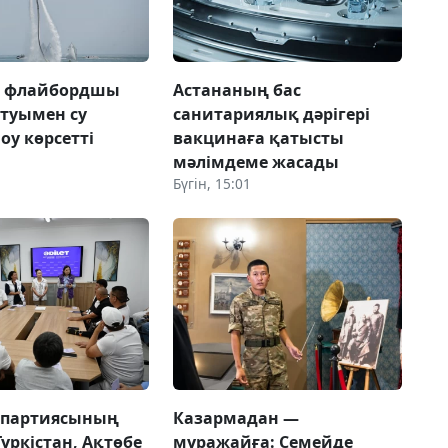
а флайбордшы
Астананың бас
 туымен су
санитариялық дәрігері
оу көрсетті
вакцинаға қатысты
мәлімдеме жасады
Бүгін, 15:01
 партиясының
Казармадан —
Түркістан, Ақтөбе
мұражайға: Семейде