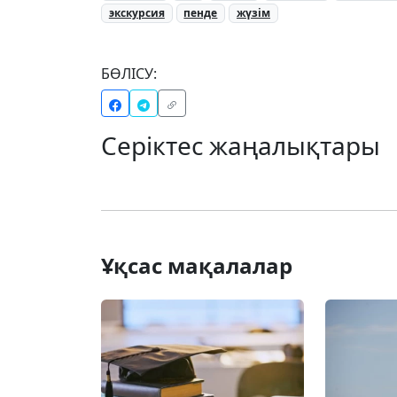
экскурсия
пенде
жүзім
БӨЛІСУ:
Серіктес жаңалықтары
Ұқсас мақалалар