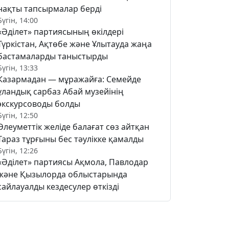
нақты тапсырмалар берді
Бүгін, 14:00
«Әділет» партиясының өкілдері
Түркістан, Ақтөбе және Ұлытауда жаңа
бастамаларды таныстырды
Бүгін, 13:33
Казармадан — мұражайға: Семейде
ұландық сарбаз Абай музейінің
экскурсоводы болды
Бүгін, 12:50
Әлеуметтік желіде балағат сөз айтқан
Тараз тұрғыны бес тәулікке қамалды
Бүгін, 12:26
«Әділет» партиясы Ақмола, Павлодар
және Қызылорда облыстарында
сайлауалды кездесулер өткізді