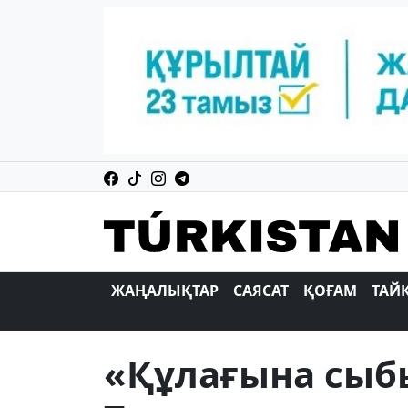
ЖАҢАЛЫҚТАР
САЯСАТ
ҚОҒАМ
ТАЙ
«Құлағына сыб