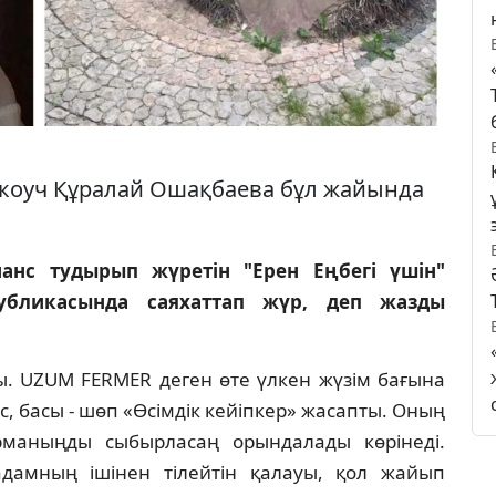
коуч Құралай Ошақбаева бұл жайында
анс тудырып жүретін "Ерен Еңбегі үшін"
публикасында саяхаттап жүр, деп жазды
лды. UZUM FERMER деген өте үлкен жүзім бағына
ас, басы - шөп «Өсімдік кейіпкер» жасапты. Оның
рманыңды сыбырласаң орындалады көрінеді.
дамның ішінен тілейтін қалауы, қол жайып