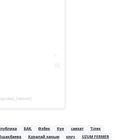
quralai_hanum)
спублика
БАҚ
Өзбек
Күн
саяхат
Тілек
Ошақбаева
Құралай ханым
коуч
UZUM FERMER