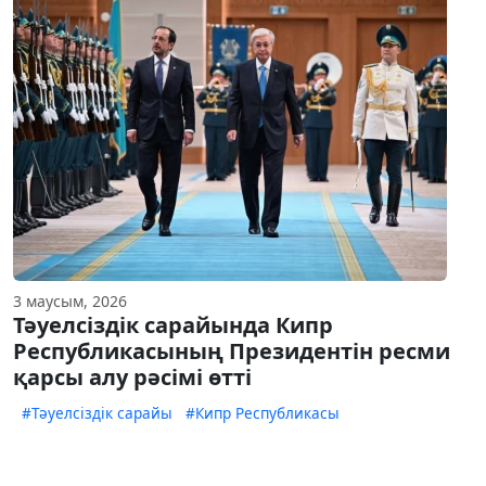
3 маусым, 2026
Тәуелсіздік сарайында Кипр
Республикасының Президентін ресми
қарсы алу рәсімі өтті
#Тәуелсіздік сарайы
#Кипр Республикасы