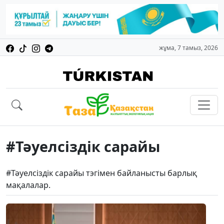
жұма, 7 тамыз, 2026
#Тәуелсіздік сарайы
#Тәуелсіздік сарайы тэгімен байланысты барлық
мақалалар.