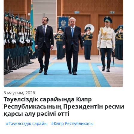
3 маусым, 2026
Тәуелсіздік сарайында Кипр
Республикасының Президентін ресми
қарсы алу рәсімі өтті
#Тәуелсіздік сарайы
#Кипр Республикасы