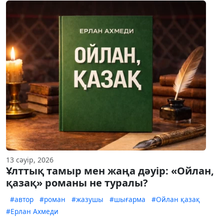
13 сәуір, 2026
Ұлттық тамыр мен жаңа дәуір: «Ойлан,
қазақ» романы не туралы?
#автор
#роман
#жазушы
#шығарма
#Ойлан қазақ
#Ерлан Ахмеди