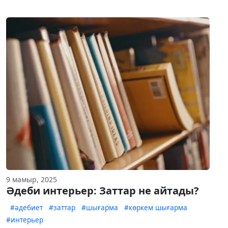
9 мамыр, 2025
Әдеби интерьер: Заттар не айтады?
#әдебиет
#заттар
#шығарма
#көркем шығарма
#интерьер