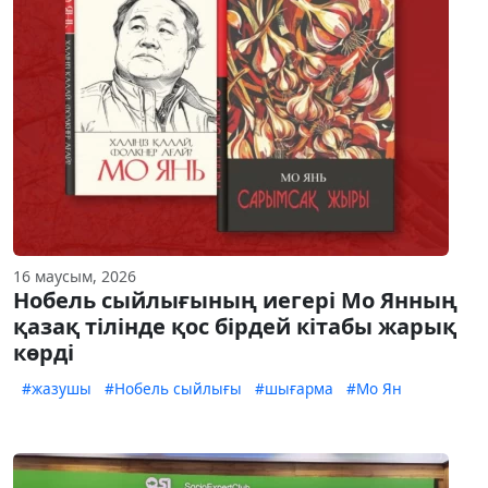
16 маусым, 2026
Нобель сыйлығының иегері Мо Янның
қазақ тілінде қос бірдей кітабы жарық
көрді
#жазушы
#Нобель сыйлығы
#шығарма
#Мо Ян