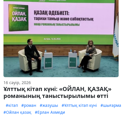
16 сәуір, 2026
Ұлттық кітап күні: «ОЙЛАН, ҚАЗАҚ»
романының таныстырылымы өтті
#кітап
#роман
#жазушы
#Ұлттық кітап күні
#шығарма
#Ойлан қазақ
#Ерлан Ахмеди