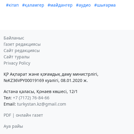
#кітап
#қаламгер
#майдангер
#аудио
#шығарма
Байланыс
Газет редакциясы
Сайт редакциясы
Сайт туралы
Privacy Policy
ҚР Ақпарат және қоғамдық даму министрлігі,
№KZ36VPY00019169 куәлігі, 08.01.2020 ж.
Астана қаласы, Қонаев көшесі, 12/1
Тел:
+7 (7172) 76-84-66
Email:
turkystan.kz@gmail.com
PDF | онлайн газет
Ауа райы