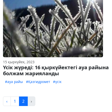
15 қыркүйек, 2023
Үсік жүреді: 16 қыркүйектегі ауа райына
болжам жарияланды
#ауа райы
#Қазгидромет
#үсік
‹
1
2
›