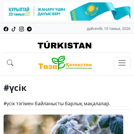
дүйсенбі, 10 тамыз, 2026
#үсік
#үсік тэгімен байланысты барлық мақалалар.