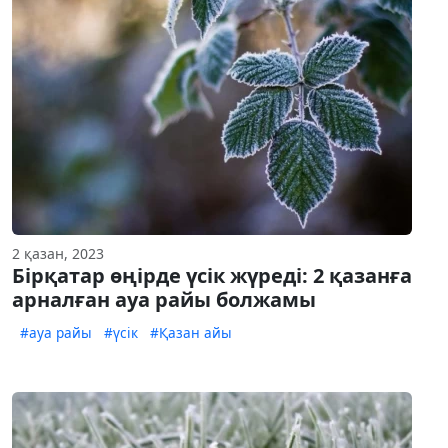
2 қазан, 2023
Бірқатар өңірде үсік жүреді: 2 қазанға
арналған ауа райы болжамы
#ауа райы
#үсік
#Қазан айы