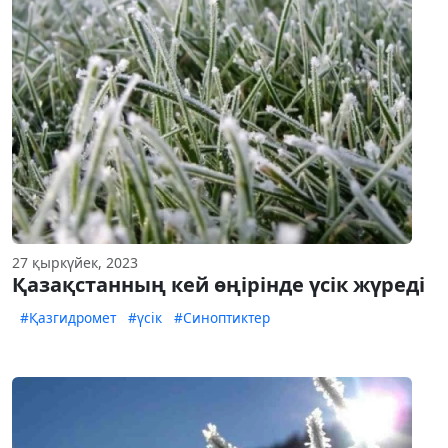
27 қыркүйек, 2023
Қазақстанның кей өңірінде үсік жүреді
#Қазгидромет
#үсік
#Синоптиктер