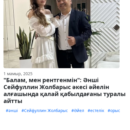
1 мамыр, 2025
"Балам, мен рентгенмін": Әнші
Сейфуллин Жолбарыс әкесі әйелін
алғашында қалай қабылдағаны туралы
айтты
#әнші
#Сейфуллин Жолбарыс
#Әйел
#естелік
#орыс