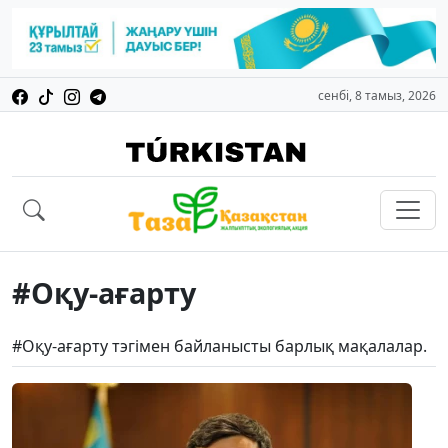
сенбі, 8 тамыз, 2026
#Оқу-ағарту
#Оқу-ағарту тэгімен байланысты барлық мақалалар.