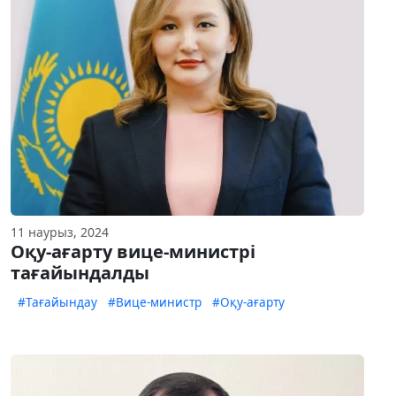
11 наурыз, 2024
Оқу-ағарту вице-министрі
тағайындалды
#Тағайындау
#Вице-министр
#Оқу-ағарту