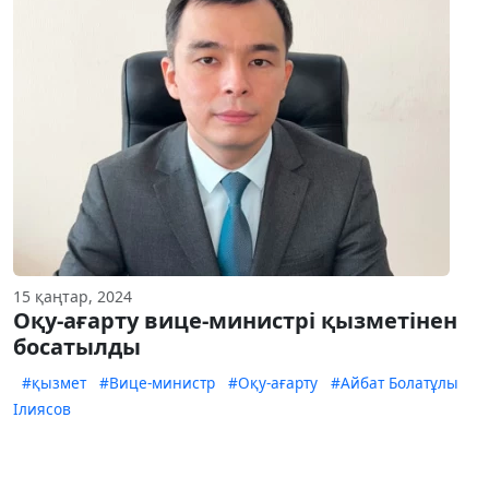
15 қаңтар, 2024
Оқу-ағарту вице-министрі қызметінен
босатылды
#қызмет
#Вице-министр
#Оқу-ағарту
#Айбат Болатұлы
Ілиясов