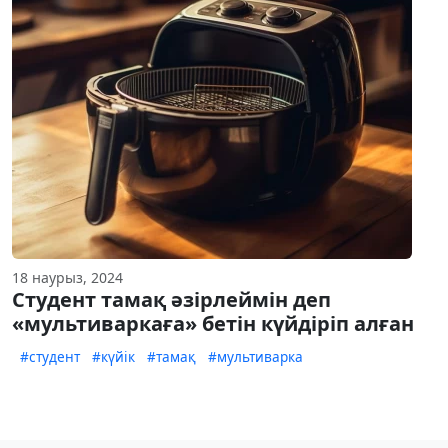
18 наурыз, 2024
Студент тамақ әзірлеймін деп
«мультиваркаға» бетін күйдіріп алған
#студент
#күйік
#тамақ
#мультиварка