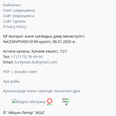
Байланыс
Газет редакциясы
Сайт редакциясы
Сайт туралы
Privacy Policy
ҚР Ақпарат және қоғамдық даму министрлігі,
№KZ36VPY00019169 куәлігі, 08.01.2020 ж.
Астана қаласы, Қонаев көшесі, 12/1
Тел:
+7 (7172) 76-84-66
Email:
turkystan.kz@gmail.com
PDF | онлайн газет
Ауа райы
Ауызашарда және сәресіде оқылатын дұға
© "Айқын-Литер" ЖШС