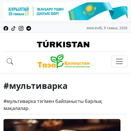
жексенбі, 9 тамыз, 2026
#мультиварка
#мультиварка тэгімен байланысты барлық
мақалалар.