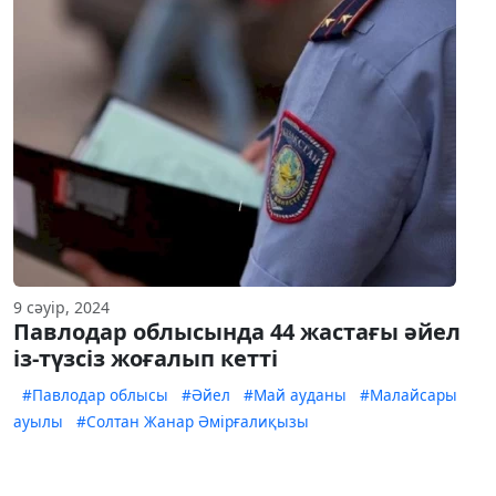
9 сәуір, 2024
Павлодар облысында 44 жастағы әйел
із-түзсіз жоғалып кетті
#Павлодар облысы
#Әйел
#Май ауданы
#Малайсары
ауылы
#Солтан Жанар Әмірғалиқызы