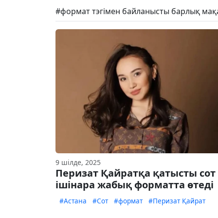
#формат тэгімен байланысты барлық мақ
9 шілде, 2025
Перизат Қайратқа қатысты сот
ішінара жабық форматта өтеді
#Астана
#Сот
#формат
#Перизат Қайрат