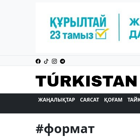
ЖАҢАЛЫҚТАР
САЯСАТ
ҚОҒАМ
ТАЙ
#формат