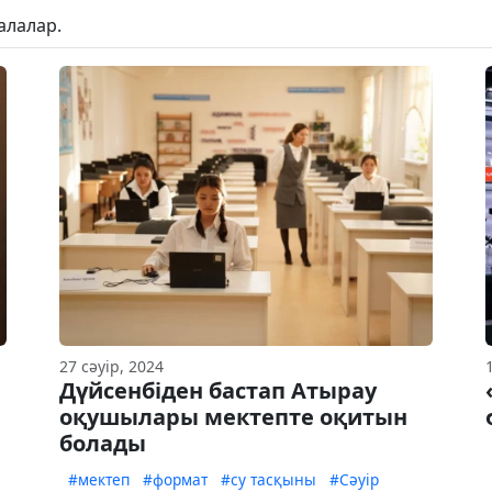
алалар.
27 сәуір, 2024
Дүйсенбіден бастап Атырау
оқушылары мектепте оқитын
болады
#мектеп
#формат
#су тасқыны
#Сәуір