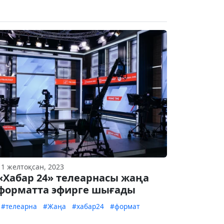
11 желтоқсан, 2023
«Хабар 24» телеарнасы жаңа
форматта эфирге шығады
#телеарна
#Жаңа
#хабар24
#формат