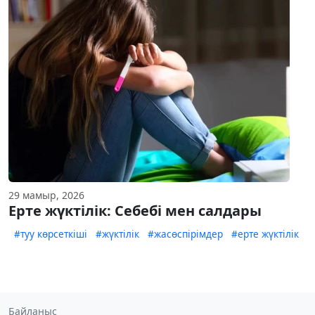
29 мамыр, 2026
Ерте жүктілік: Себебі мен салдары
#туу көрсеткіші
#жүктілік
#жасөспірімдер
#ерте жүктілік
Байланыс