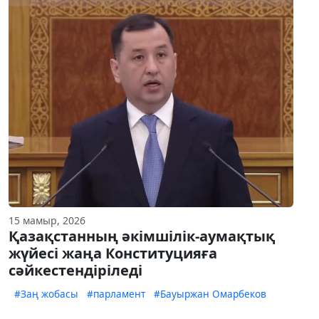
15 мамыр, 2026
Қазақстанның әкімшілік-аумақтық
жүйесі жаңа Конституцияға
сәйкестендіріледі
#Заң жобасы
#парламент
#Бауыржан Омарбеков