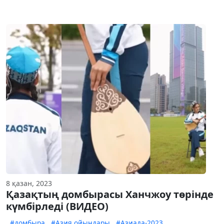
8 қазан, 2023
Қазақтың домбырасы Ханчжоу төрінде
күмбірледі (ВИДЕО)
#домбыра
#Азия ойындары
#Азиада-2023