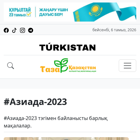
бейсенбі, 6 тамыз, 2026
#Азиада-2023
#Азиада-2023 тэгімен байланысты барлық
мақалалар.