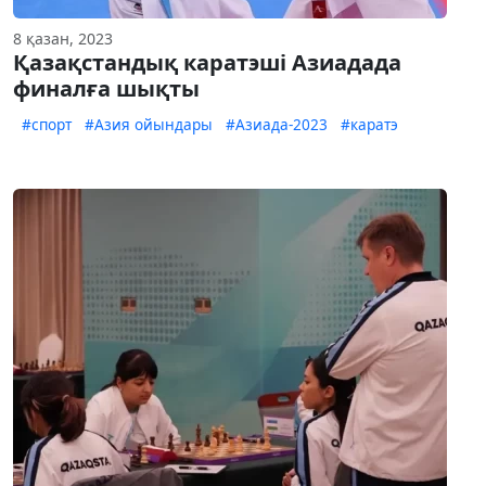
8 қазан, 2023
Қазақстандық каратэші Азиадада
финалға шықты
#спорт
#Азия ойындары
#Азиада-2023
#каратэ