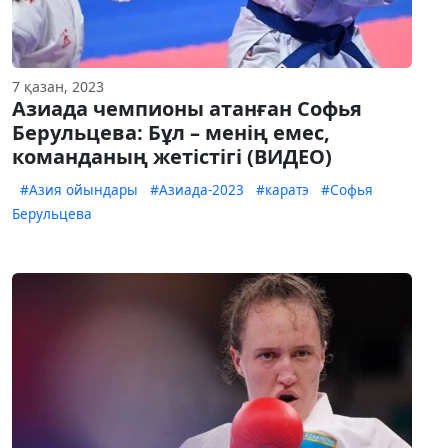
7 қазан, 2023
Азиада чемпионы атанған Софья
Берульцева: Бұл – менің емес,
команданың жетістігі (ВИДЕО)
#Азия ойындары
#Азиада-2023
#каратэ
#Софья
Берульцева