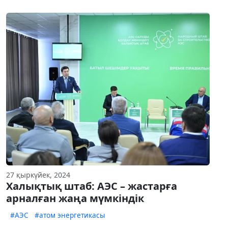
27 қыркүйек, 2024
Халықтық штаб: АЭС – жастарға
арналған жаңа мүмкіндік
#АЭС
#атом энергетикасы