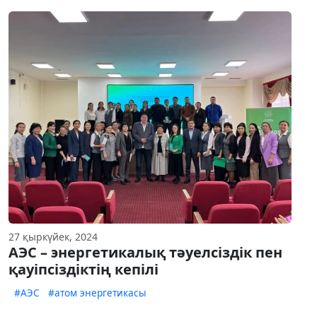
27 қыркүйек, 2024
АЭС – энергетикалық тәуелсіздік пен
қауіпсіздіктің кепілі
#АЭС
#атом энергетикасы