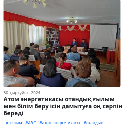
30 қыркүйек, 2024
Атом энергетикасы отандық ғылым
мен білім беру ісін дамытуға оң серпін
береді
#ғылым
#АЭС
#атом энергетикасы
#отандық