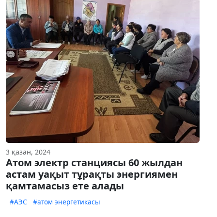
3 қазан, 2024
Атом электр станциясы 60 жылдан
астам уақыт тұрақты энергиямен
қамтамасыз ете алады
#АЭС
#атом энергетикасы