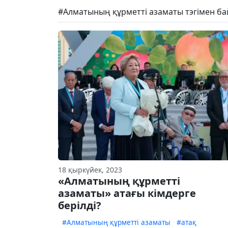
#Алматының құрметті азаматы тэгімен б
18 қыркүйек, 2023
«Алматының құрметті
азаматы» атағы кімдерге
берілді?
#Алматының құрметті азаматы
#атақ