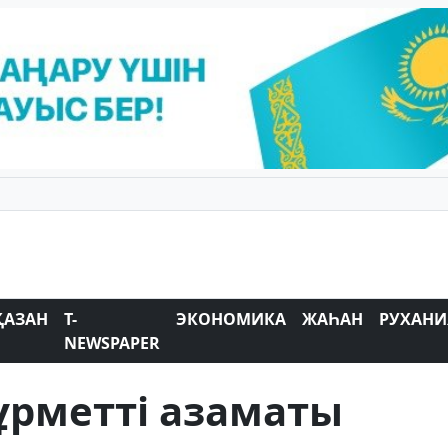
ҚАЗАН
T-
ЭКОНОМИКА
ЖАҺАН
РУХАНИ
NEWSPAPER
рметті азаматы