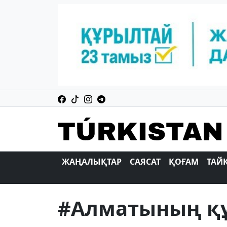
ЖАҢАЛЫҚТАР
САЯСАТ
ҚОҒАМ
ТАЙ
#Алматының құ