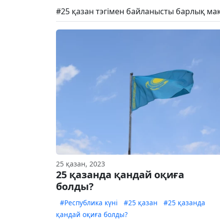
#25 қазан тэгімен байланысты барлық ма
25 қазан, 2023
25 қазанда қандай оқиға
болды?
#Республика күні
#25 қазан
#25 қазанда
қандай оқиға болды?