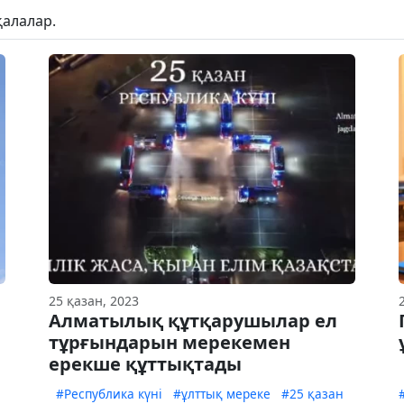
қалалар.
25 қазан, 2023
Алматылық құтқарушылар ел
тұрғындарын мерекемен
ерекше құттықтады
#Республика күні
#ұлттық мереке
#25 қазан