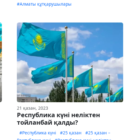
#Алматы құтқарушылары
21 қазан, 2023
Республика күні неліктен
тойланбай қалды?
#Республика күні
#25 қазан
#25 қазан –