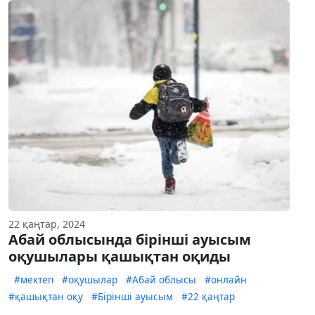
22 қаңтар, 2024
Абай облысында бірінші ауысым
оқушылары қашықтан оқиды
#мектеп
#оқушылар
#Абай облысы
#онлайн
#қашықтан оқу
#Бірінші ауысым
#22 қаңтар