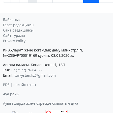
Байланыс
Газет редакциясы
Сайт редакциясы
Сайт туралы
Privacy Policy
ҚР Ақпарат және қоғамдық даму министрлігі,
№KZ36VPY00019169 куәлігі, 08.01.2020 ж.
Астана қаласы, Қонаев көшесі, 12/1
Тел:
+7 (7172) 76-84-66
Email:
turkystan.kz@gmail.com
PDF | онлайн газет
Ауа райы
Ауызашарда және сәресіде оқылатын дұға