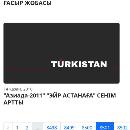
ҒАСЫР ЖОБАСЫ
14 қазан, 2010
"Азиада-2011" "ЭЙР АСТАНАҒА" СЕНIМ
АРТТЫ
‹
1
2
...
8498
8499
8500
8501
8502