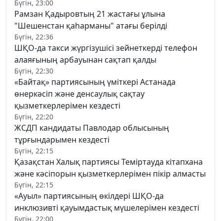
Бүгін, 23:00
Рамзан Қадыровтың 21 жастағы ұлына
"Шешенстан қаһарманы" атағы берілді
Бүгін, 22:36
ШҚО-да такси жүргізушісі зейнеткерді телефон
алаяғының арбауынан сақтап қалды
Бүгін, 22:30
«Байтақ» партиясының үміткері Астанада
өнеркәсіп және денсаулық сақтау
қызметкерлерімен кездесті
Бүгін, 22:20
ЖСДП кандидаты Павлодар облысының
тұрғындарымен кездесті
Бүгін, 22:15
Қазақстан Халық партиясы Теміртауда кітапхана
және кәсіпорын қызметкерлерімен пікір алмасты
Бүгін, 22:15
«Ауыл» партиясының өкілдері ШҚО-да
инклюзивті қауымдастық мүшелерімен кездесті
Бүгін, 22:00