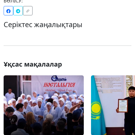
БӨЛІСУ:
Серіктес жаңалықтары
Ұқсас мақалалар