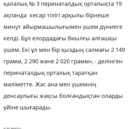
қалалық № 3 перинаталдық орталықта 19
ақпанда кесар тілігі арқылы бірнеше
минут айырмашылығымен үшем дүниеге
келді. Бұл елордадағы биылғы алғашқы
үшем. Екі ұл мен бір қыздың салмағы 2 149
грамм, 2 290 және 2 020 грамм», - делінген
перинаталдық орталық таратқан
мәліметте. Жас ана мен үшемнің
денсаулығы жақсы болғандықтан оларды
үйіне шығарады.