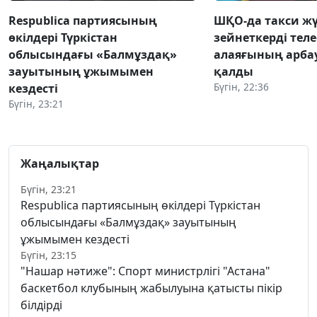
Respublica партиясының
ШҚО-да такси жү
өкілдері Түркістан
зейнеткерді тел
облысындағы «Балмұздақ»
алаяғының арба
зауытының ұжымымен
қалды
Бүгін, 22:36
кездесті
Бүгін, 23:21
Жаңалықтар
Бүгін, 23:21
Respublica партиясының өкілдері Түркістан
облысындағы «Балмұздақ» зауытының
ұжымымен кездесті
Бүгін, 23:15
"Нашар нәтиже": Спорт министрлігі "Астана"
баскетбол клубының жабылуына қатысты пікір
білдірді