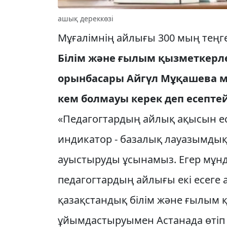
ашық дереккөзі
Мұғалімнің айлығы 300 мың теңг
Білім және ғылым қызметкерле
орынбасары Айгүл Мұқашева м
кем болмауы керек деп есептей
«Педагогтардың айлық ақысын е
индикатор - базалық лауазымды
ауыстыруды ұсынамыз. Егер мұндай
педагогтардың айлығы екі есеге а
қазақстандық білім және ғылым 
ұйымдастыруымен Астанада өтіп 