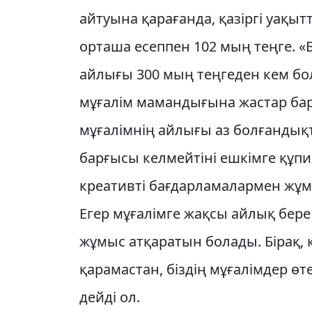
айтуына қарағанда, қазіргі уақыт
орташа есеппен 102 мың теңге. «
айлығы 300 мың теңгеден кем бол
мұғалім мамандығына жастар барар
мұғалімнің айлығы аз болғандық
барғысы келмейтіні ешкімге құпия
креативті бағдарламалармен жұм
Егер мұғалімге жақсы айлық бере
жұмыс атқаратын болады. Бірақ, 
қарамастан, біздің мұғалімдер ө
дейді ол.