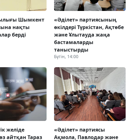
шылығы Шымкент
«Әділет» партиясының
сына нақты
өкілдері Түркістан, Ақтөбе
лар берді
және Ұлытауда жаңа
бастамаларды
таныстырды
Бүгін, 14:00
ік желіде
«Әділет» партиясы
сөз айтқан Тараз
Ақмола, Павлодар және