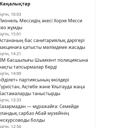
Жаңалықтар
Бүгін, 16:03
Лионель Мессидің әкесі Хорхе Месси
көз жұмды
Бүгін, 15:01
Астананың бас санитариялық дәрігері
вакцинаға қатысты мәлімдеме жасады
Бүгін, 14:21
ІІМ басшылығы Шымкент полициясына
нақты тапсырмалар берді
Бүгін, 14:00
«Әділет» партиясының өкілдері
Түркістан, Ақтөбе және Ұлытауда жаңа
бастамаларды таныстырды
Бүгін, 13:33
Казармадан — мұражайға: Семейде
ұландық сарбаз Абай музейінің
экскурсоводы болды
Бүгін, 12:50