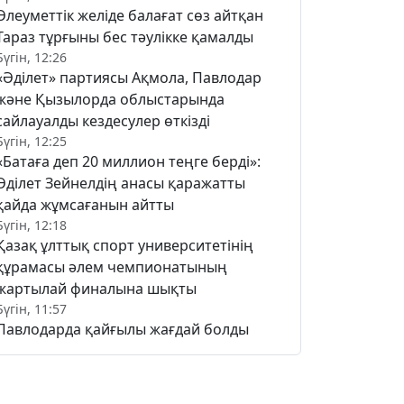
Әлеуметтік желіде балағат сөз айтқан
Тараз тұрғыны бес тәулікке қамалды
Бүгін, 12:26
«Әділет» партиясы Ақмола, Павлодар
және Қызылорда облыстарында
сайлауалды кездесулер өткізді
Бүгін, 12:25
«Батаға деп 20 миллион теңге берді»:
Әділет Зейнелдің анасы қаражатты
қайда жұмсағанын айтты
Бүгін, 12:18
Қазақ ұлттық спорт университетінің
құрамасы әлем чемпионатының
жартылай финалына шықты
Бүгін, 11:57
Павлодарда қайғылы жағдай болды