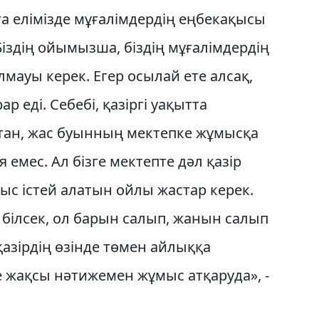
та елімізде мұғалімдердің еңбекақысы
Біздің ойымызша, біздің мұғалімдердің
мауы керек. Егер осылай ете алсақ,
 еді. Себебі, қазіргі уақытта
тан, жас буынның мектепке жұмысқа
 емес. Ал бізге мектепте дәл қазір
ыс істей алатын ойлы жастар керек.
 білсек, ол барын салып, жанын салып
қазірдің өзінде төмен айлыққа
те жақсы нәтижемен жұмыс атқаруда», -