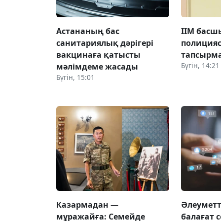
Астананың бас
ІІМ бас
санитариялық дәрігері
полиция
вакцинаға қатысты
тапсырма
Бүгін, 14:21
мәлімдеме жасады
Бүгін, 15:01
Казармадан —
Әлеуметт
мұражайға: Семейде
балағат 