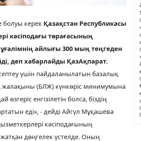
е болуы керек
Қазақстан Республикасы
рі кәсіподағы төрағасының
ұғалімнің айлығы 300 мың теңгеден
ді, деп хабарлайды ҚазАқпарат.
септеу үшін пайдаланылатын базалық
қ жалақыны (БЛЖ) күнкөріс минимумына
 өзгеріс енгізілетін болса, біздің
ртатын еді», - дейді Айгүл Мұқашева
қызметкерлері кәсіподағының
жатқан дөңгелек үстелде. Оның