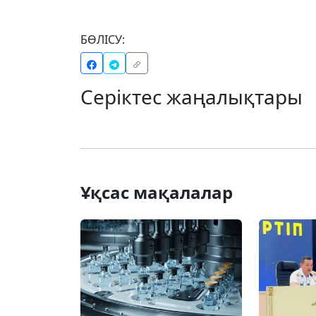
БӨЛІСУ:
Серіктес жаңалықтары
Ұқсас мақалалар