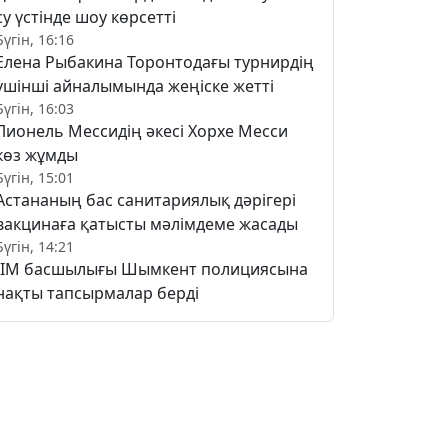
су үстінде шоу көрсетті
Бүгін, 16:16
Елена Рыбакина Торонтодағы турнирдің
үшінші айналымында жеңіске жетті
Бүгін, 16:03
Лионель Мессидің әкесі Хорхе Месси
көз жұмды
Бүгін, 15:01
Астананың бас санитариялық дәрігері
вакцинаға қатысты мәлімдеме жасады
Бүгін, 14:21
ІІМ басшылығы Шымкент полициясына
нақты тапсырмалар берді