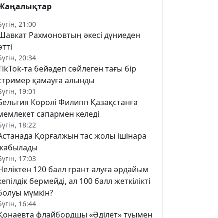
Жаңалықтар
Бүгін, 21:00
Шавкат Рахмоновтың әкесі дүниеден
өтті
Бүгін, 20:34
TikTok-та бейәдеп сөйлеген тағы бір
стример қамауға алынды
Бүгін, 19:01
Бельгия Королі Филипп Қазақстанға
мемлекет сапармен келеді
Бүгін, 18:22
Астанада Қорғалжын тас жолы ішінара
жабылады
Бүгін, 17:03
Неліктен 120 балл грант алуға әрдайым
кепілдік бермейді, ал 100 балл жеткілікті
болуы мүмкін?
Бүгін, 16:44
Қонаевта флайбордшы «Әділет» туымен