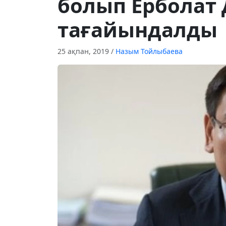
болып Ерболат 
тағайындалды
25 ақпан, 2019
/
Назым Тойлыбаева