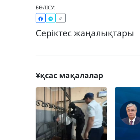
БӨЛІСУ:
Серіктес жаңалықтары
Ұқсас мақалалар