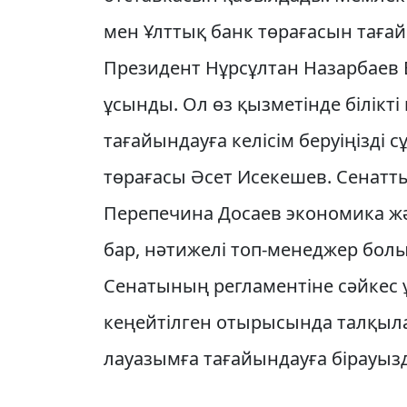
мен Ұлттық банк төрағасын тағай
Президент Нұрсұлтан Назарбаев
ұсынды. Ол өз қызметінде білікті
тағайындауға келісім беруіңізді с
төрағасы Әсет Исекешев. Сенатт
Перепечина Досаев экономика жә
бар, нәтижелі топ-менеджер бол
Сенатының регламентіне сәйкес 
кеңейтілген отырысында талқыл
лауазымға тағайындауға бірауызд