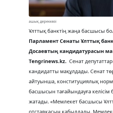
ашық дереккөзі
Ұлттық банктің жаңа басшысы б
Парламент Сенаты Ұлттық банк
Досаевтың кандидатурасын ма
Tengrinews.kz.
Сенат депутаттар
кандидатты мақұлдады. Сенат т
айтуынша, конституциялық норма
басшысын тағайындауға келісім 
жатады. «Мемлекет басшысы Ұлт
отставкасын қабылдады. Мемле