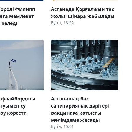
Королі Филипп
Астанада Қорғалжын тас
нға мемлекет
жолы ішінара жабылады
Бүгін, 18:22
 келеді
а флайбордшы
Астананың бас
 туымен су
санитариялық дәрігері
оу көрсетті
вакцинаға қатысты
мәлімдеме жасады
Бүгін, 15:01