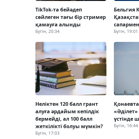
TikTok-та бейәдеп
Бельгия 
сөйлеген тағы бір стример
Қазақста
қамауға алынды
сапармен
Бүгін, 20:34
Бүгін, 19:01
Неліктен 120 балл грант
Қонаевт
алуға әрдайым кепілдік
«Әділет»
бермейді, ал 100 балл
үстінде ш
Бүгін, 16:44
жеткілікті болуы мүмкін?
Бүгін, 17:03