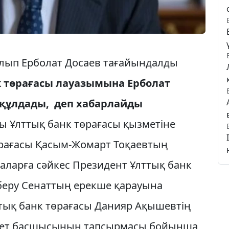
олып Ерболат Досаев тағайындалды
 төрағасы лауазымына Ерболат
құлдады, деп хабарлайды
ы Ұлттық банк төрағасы қызметіне
өрағасы Қасым-Жомарт Тоқаевтың
ларға сәйкес Президент Ұлттық банк
беру Сенаттың ерекше қарауына
тық банк төрағасы Данияр Ақышевтің
кет басшысының тапсырмасы бойынша