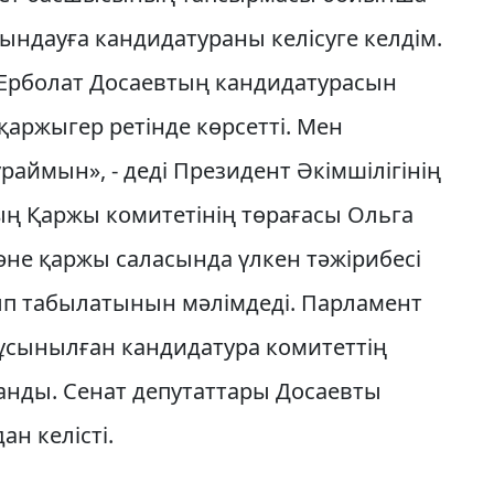
ындауға кандидатураны келісуге келдім.
 Ерболат Досаевтың кандидатурасын
 қаржыгер ретінде көрсетті. Мен
ұраймын», - деді Президент Әкімшілігінің
ың Қаржы комитетінің төрағасы Ольга
не қаржы саласында үлкен тәжірибесі
ып табылатынын мәлімдеді. Парламент
ұсынылған кандидатура комитеттің
анды. Сенат депутаттары Досаевты
ан келісті.