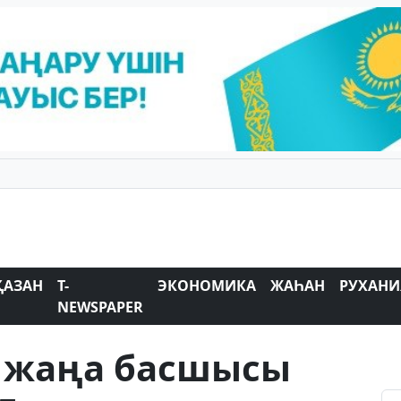
ҚАЗАН
T-
ЭКОНОМИКА
ЖАҺАН
РУХАНИ
NEWSPAPER
ң жаңа басшысы