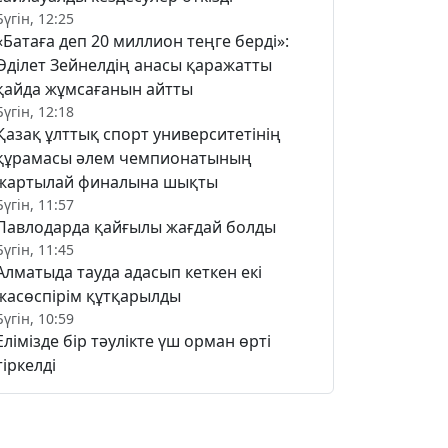
Бүгін, 12:25
«Батаға деп 20 миллион теңге берді»:
Әділет Зейнелдің анасы қаражатты
қайда жұмсағанын айтты
Бүгін, 12:18
Қазақ ұлттық спорт университетінің
құрамасы әлем чемпионатының
жартылай финалына шықты
Бүгін, 11:57
Павлодарда қайғылы жағдай болды
Бүгін, 11:45
Алматыда тауда адасып кеткен екі
жасөспірім құтқарылды
Бүгін, 10:59
Елімізде бір тәулікте үш орман өрті
тіркелді