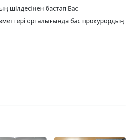
ың шілдесінен бастап Бас
зметтері орталығында бас прокурордың