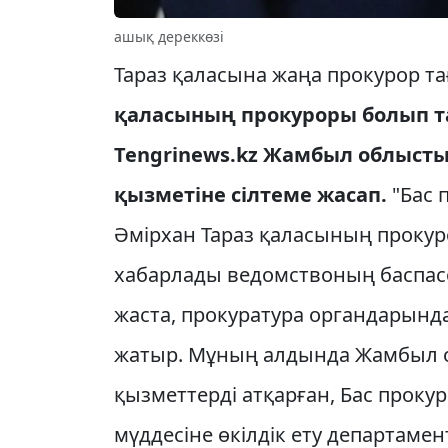
ашық дереккөзі
Тараз қаласына жаңа прокурор 
қаласының прокуроры болып т
Tengrinews.kz Жамбыл облысты
қызметіне сілтеме жасап.
"Бас 
Әмірхан Тараз қаласының прокур
хабарлады ведомствоның баспасөз
жаста, прокуратура органдарында
жатыр. Мұның алдында Жамбыл о
қызметтерді атқарған, Бас прок
мүддесіне өкілдік ету департамен