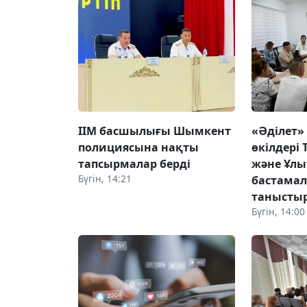
ІІМ басшылығы Шымкент
«Әділет»
полициясына нақты
өкілдері 
тапсырмалар берді
және Ұлы
Бүгін, 14:21
бастама
танысты
Бүгін, 14:00