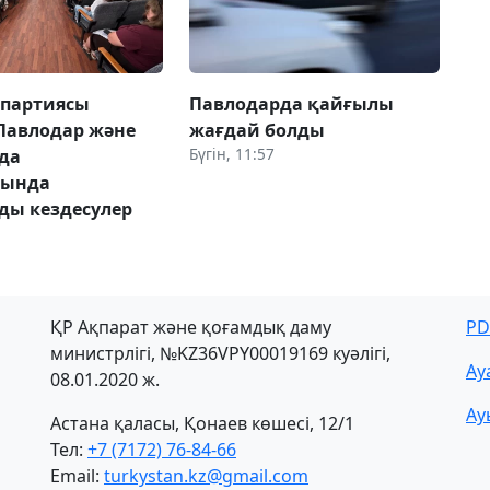
 партиясы
Павлодарда қайғылы
Павлодар және
жағдай болды
Бүгін, 11:57
да
рында
ды кездесулер
ҚР Ақпарат және қоғамдық даму
PD
министрлігі, №KZ36VPY00019169 куәлігі,
Ау
08.01.2020 ж.
Ау
Астана қаласы, Қонаев көшесі, 12/1
Тел:
+7 (7172) 76-84-66
Email:
turkystan.kz@gmail.com