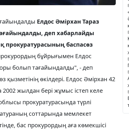
тағайындалды
Елдос Әмірхан Тараз
ағайындалды, деп хабарлайды
қ прокуратурасының баспасөз
прокурордың бұйрығымен Елдос
оры болып тағайындалды", - деп
 қызметінің өкілдері. Елдос Әмірхан 42
 2002 жылдан бері жұмыс істеп келе
блысы прокуратурасында түрлі
уратураның соттарында мемлекет
тінде, бас прокурордың аға көмекшісі