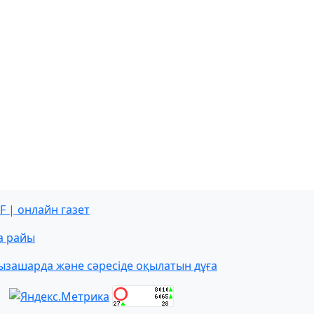
F | онлайн газет
а райы
ызашарда және сәресіде оқылатын дұға