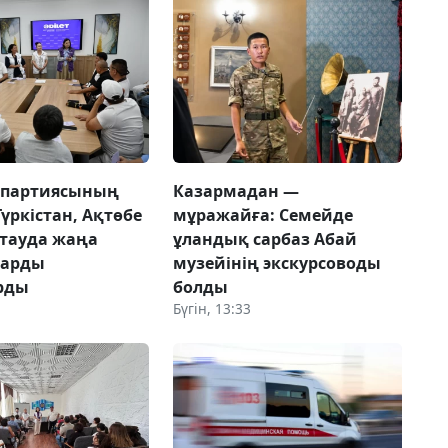
 партиясының
Казармадан —
Түркістан, Ақтөбе
мұражайға: Семейде
тауда жаңа
ұландық сарбаз Абай
ларды
музейінің экскурсоводы
рды
болды
Бүгін, 13:33