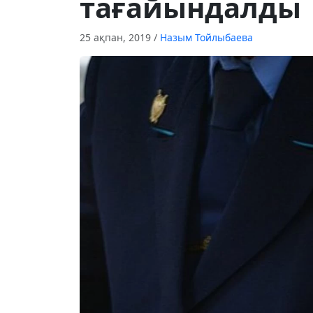
тағайындалды
25 ақпан, 2019
/
Назым Тойлыбаева