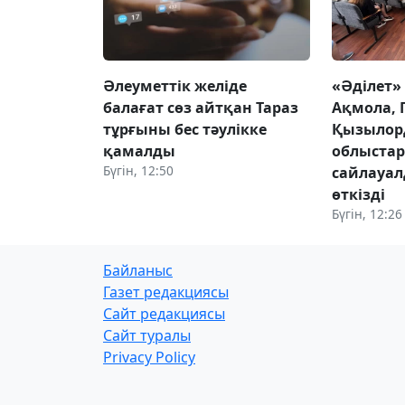
Әлеуметтік желіде
«Әділет»
балағат сөз айтқан Тараз
Ақмола, 
тұрғыны бес тәулікке
Қызылор
қамалды
облыста
Бүгін, 12:50
сайлауал
өткізді
Бүгін, 12:26
Байланыс
Газет редакциясы
Сайт редакциясы
Сайт туралы
Privacy Policy