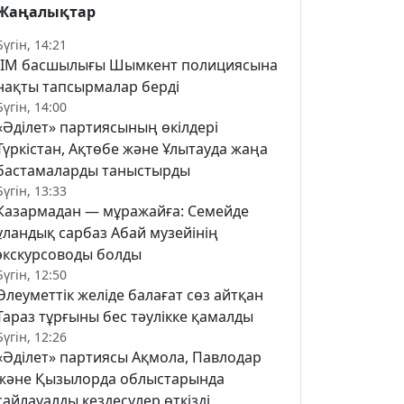
Жаңалықтар
Бүгін, 14:21
ІІМ басшылығы Шымкент полициясына
нақты тапсырмалар берді
Бүгін, 14:00
«Әділет» партиясының өкілдері
Түркістан, Ақтөбе және Ұлытауда жаңа
бастамаларды таныстырды
Бүгін, 13:33
Казармадан — мұражайға: Семейде
ұландық сарбаз Абай музейінің
экскурсоводы болды
Бүгін, 12:50
Әлеуметтік желіде балағат сөз айтқан
Тараз тұрғыны бес тәулікке қамалды
Бүгін, 12:26
«Әділет» партиясы Ақмола, Павлодар
және Қызылорда облыстарында
сайлауалды кездесулер өткізді