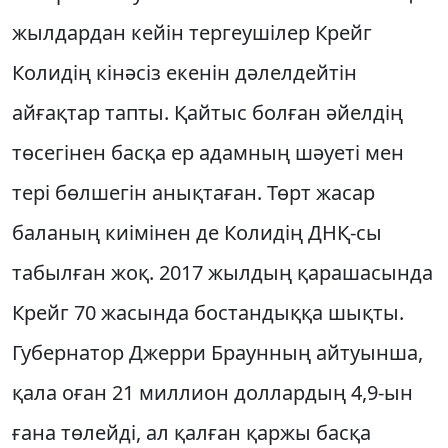
жылдардан кейін тергеушілер Крейг
Колидің кінәсіз екенін дәлелдейтін
айғақтар тапты. Қайтыс болған әйелдің
төсегінен басқа ер адамның шәуеті мен
тері бөлшегін анықтаған. Төрт жасар
баланың киімінен де Колидің ДНҚ-сы
табылған жоқ. 2017 жылдың қарашасында
Крейг 70 жасында бостандыққа шықты.
Губернатор Джерри Браунның айтуынша,
қала оған 21 миллион доллардың 4,9-ын
ғана төлейді, ал қалған қаржы басқа