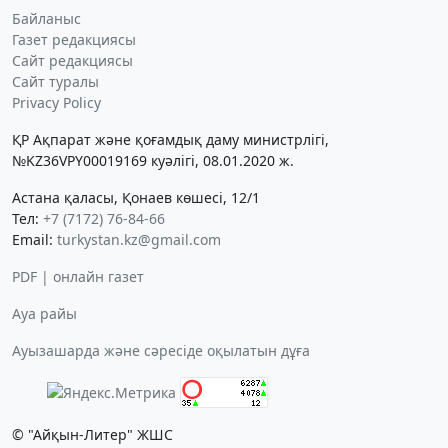
Байланыс
Газет редакциясы
Сайт редакциясы
Сайт туралы
Privacy Policy
ҚР Ақпарат және қоғамдық даму министрлігі,
№KZ36VPY00019169 куәлігі, 08.01.2020 ж.
Астана қаласы, Қонаев көшесі, 12/1
Тел:
+7 (7172) 76-84-66
Email:
turkystan.kz@gmail.com
PDF | онлайн газет
Ауа райы
Ауызашарда және сәресіде оқылатын дұға
© "Айқын-Литер" ЖШС