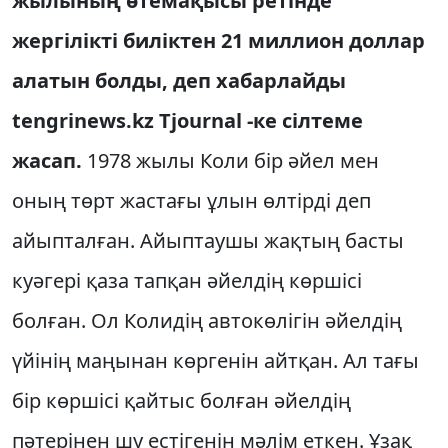
жылының өтемақысы ретінде
жергілікті биліктен 21 миллион доллар
алатын болды, деп хабарлайды
tengrinews.kz Tjournal -ке сілтеме
жасап.
1978 жылы Коли бір әйел мен
оның төрт жастағы ұлын өлтірді деп
айыпталған. Айыптаушы жақтың басты
куәгері қаза тапқан әйелдің көршісі
болған. Ол Колидің автокөлігін әйелдің
үйінің маңынан көргенін айтқан. Ал тағы
бір көршісі қайтыс болған әйелдің
пәтерінен шу естігенін мәлім еткен. Ұзақ