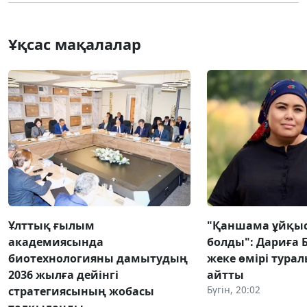
Ұқсас мақалалар
Ұлттық ғылым
"Қаншама ұйқыс
академиясында
болды": Дариға
биотехнологияны дамытудың
жеке өмірі тура
2036 жылға дейінгі
айтты
Бүгін, 20:02
стратегиясының жобасы