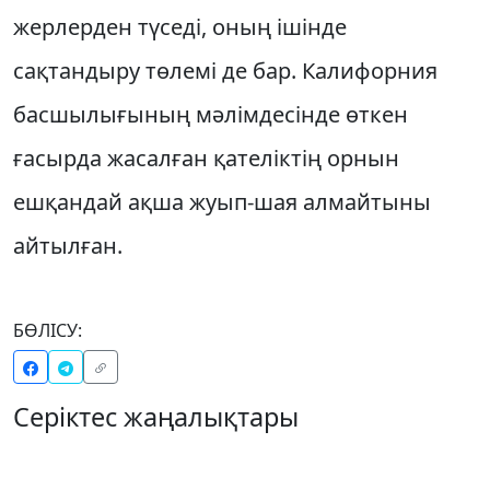
жерлерден түседі, оның ішінде
сақтандыру төлемі де бар. Калифорния
басшылығының мәлімдесінде өткен
ғасырда жасалған қателіктің орнын
ешқандай ақша жуып-шая алмайтыны
айтылған.
БӨЛІСУ:
Серіктес жаңалықтары