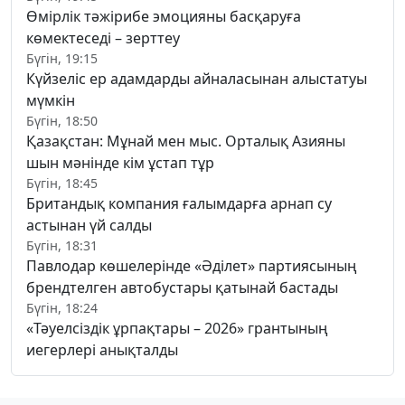
Өмірлік тәжірибе эмоцияны басқаруға
көмектеседі – зерттеу
Бүгін, 19:15
Күйзеліс ер адамдарды айналасынан алыстатуы
мүмкін
Бүгін, 18:50
Қазақстан: Мұнай мен мыс. Орталық Азияны
шын мәнінде кім ұстап тұр
Бүгін, 18:45
Британдық компания ғалымдарға арнап су
астынан үй салды
Бүгін, 18:31
Павлодар көшелерінде «Әділет» партиясының
брендтелген автобустары қатынай бастады
Бүгін, 18:24
«Тәуелсіздік ұрпақтары – 2026» грантының
иегерлері анықталды