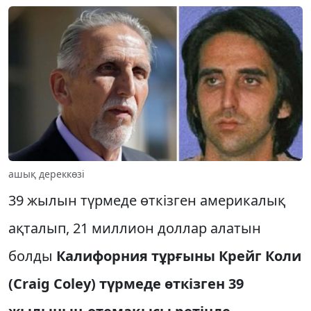
ашық дереккөзі
39 жылын түрмеде өткізген америкалық
ақталып, 21 миллион доллар алатын
болды
Калифорния тұрғыны Крейг Коли
(Craig Coley) түрмеде өткізген 39