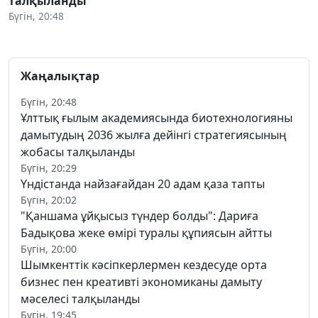
талқыланды
Бүгін, 20:48
Жаңалықтар
Бүгін, 20:48
Ұлттық ғылым академиясында биотехнологияны
дамытудың 2036 жылға дейінгі стратегиясының
жобасы талқыланды
Бүгін, 20:29
Үндістанда найзағайдан 20 адам қаза тапты
Бүгін, 20:02
"Қаншама ұйқысыз түндер болды": Дариға
Бадықова жеке өмірі туралы құпиясын айтты
Бүгін, 20:00
Шымкенттік кәсіпкерлермен кездесуде орта
бизнес пен креативті экономиканы дамыту
мәселесі талқыланды
Бүгін, 19:45