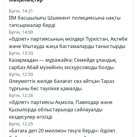
Бүгін, 14:21
ІІМ басшылығы Шымкент полициясына нақты
тапсырмалар берді
Бүгін, 14:00
«Әділет» партиясының өкілдері Түркістан, Ақтөбе
және Ұлытауда жаңа бастамаларды таныстырды
Бүгін, 13:33
Казармадан — мұражайға: Семейде ұландық
сарбаз Абай музейінің экскурсоводы болды
Бүгін, 12:50
Әлеуметтік желіде балағат сөз айтқан Тараз
тұрғыны бес тәулікке қамалды
Бүгін, 12:26
«Әділет» партиясы Ақмола, Павлодар және
Қызылорда облыстарында сайлауалды
кездесулер өткізді
Бүгін, 12:25
«Батаға деп 20 миллион теңге берді»: Әділет