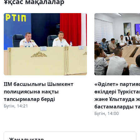
Ұқсас мақалалар
ІІМ басшылығы Шымкент
«Әділет» парти
полициясына нақты
өкілдері Түркіста
тапсырмалар берді
және Ұлытауда 
Бүгін, 14:21
бастамаларды 
Бүгін, 14:00
Жаңалықтар