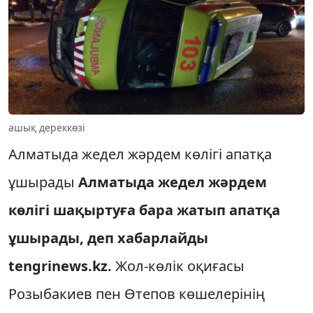
ашық дереккөзі
Алматыда жедел жәрдем көлігі апатқа
ұшырады
Алматыда жедел жәрдем
көлігі шақыртуға бара жатып апатқа
ұшырады, деп хабарлайды
tengrinews.kz.
Жол-көлік оқиғасы
Розыбакиев пен Өтепов көшелерінің