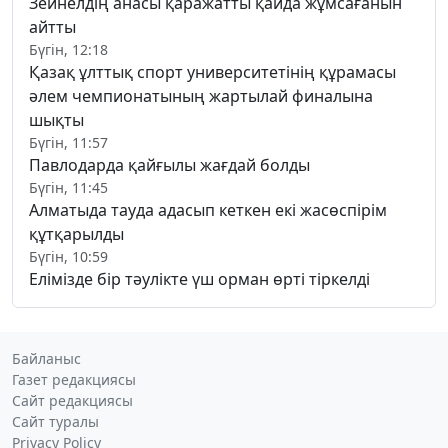
Зейнелдің анасы қаражатты қайда жұмсағанын
айтты
Бүгін, 12:18
Қазақ ұлттық спорт университетінің құрамасы
әлем чемпионатының жартылай финалына
шықты
Бүгін, 11:57
Павлодарда қайғылы жағдай болды
Бүгін, 11:45
Алматыда тауда адасып кеткен екі жасөспірім
құтқарылды
Бүгін, 10:59
Елімізде бір тәулікте үш орман өрті тіркелді
Байланыс
Газет редакциясы
Сайт редакциясы
Сайт туралы
Privacy Policy