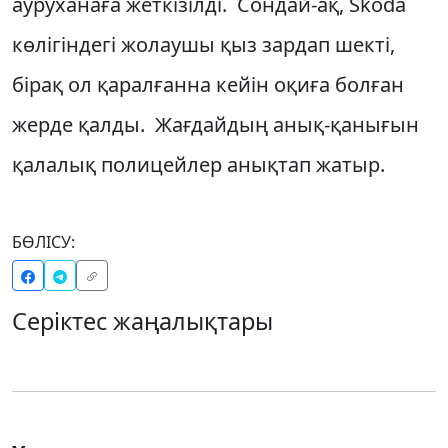
ауруханаға жеткізілді. Сондай-ақ, Skoda
көлігіндегі жолаушы қыз зардап шекті,
бірақ ол қаралғанна кейін оқиға болған
жерде қалды. Жағдайдың анық-қанығын
қалалық полицейлер анықтап жатыр.
БӨЛІСУ:
Серіктес жаңалықтары