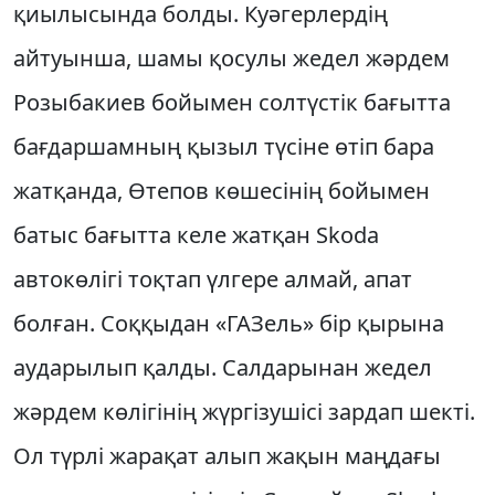
қиылысында болды. Куәгерлердің
айтуынша, шамы қосулы жедел жәрдем
Розыбакиев бойымен солтүстік бағытта
бағдаршамның қызыл түсіне өтіп бара
жатқанда, Өтепов көшесінің бойымен
батыс бағытта келе жатқан Skoda
автокөлігі тоқтап үлгере алмай, апат
болған. Соққыдан «ГАЗель» бір қырына
аударылып қалды. Салдарынан жедел
жәрдем көлігінің жүргізушісі зардап шекті.
Ол түрлі жарақат алып жақын маңдағы