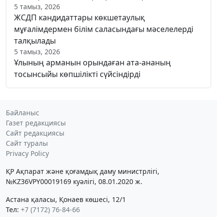
5 тамыз, 2026
ЖСДП кандидаттары көкшетаулық
мұғалімдермен білім саласындағы мәселелерді
талқылады
5 тамыз, 2026
Ұлының арманын орындаған ата-ананың
тосынсыйы көпшілікті сүйсіндірді
Байланыс
Газет редакциясы
Сайт редакциясы
Сайт туралы
Privacy Policy
ҚР Ақпарат және қоғамдық даму министрлігі,
№KZ36VPY00019169 куәлігі, 08.01.2020 ж.
Астана қаласы, Қонаев көшесі, 12/1
Тел:
+7 (7172) 76-84-66