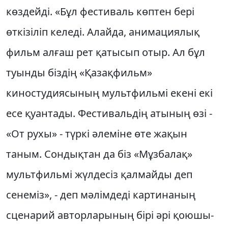
көздейді. «Бұл фестиваль көптен бері
өткізіліп келеді. Алайда, анимациялық
фильм алғаш рет қатысып отыр. Ал бұл
туынды біздің «Қазақфильм»
киностудиясының мультфильмі екені екі
есе қуантады. Фестивальдің атының өзі -
«От рухы» - түркі әлеміне өте жақын
таным. Сондықтан да біз «Мұзбалақ»
мультфильмі жүлдесіз қалмайды деп
сенеміз», - деп мәлімдеді картинаның
сценарий авторларының бірі әрі қоюшы-