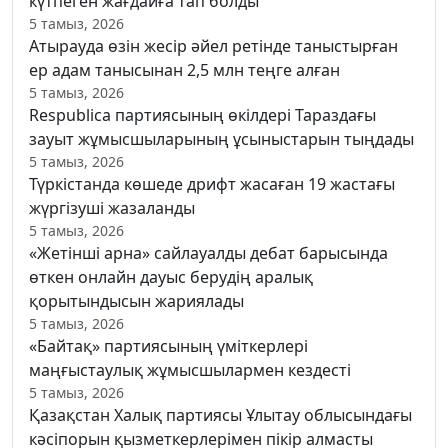
күтпеген жағдайға тап болды
5 тамыз, 2026
Атырауда өзін жесір әйел ретінде таныстырған
ер адам танысынан 2,5 млн теңге алған
5 тамыз, 2026
Respublica партиясының өкілдері Тараздағы
зауыт жұмысшыларының ұсыныстарын тыңдады
5 тамыз, 2026
Түркістанда көшеде дрифт жасаған 19 жастағы
жүргізуші жазаланды
5 тамыз, 2026
«Жетінші арна» сайлауалды дебат барысында
өткен онлайн дауыс берудің аралық
қорытындысын жариялады
5 тамыз, 2026
«Байтақ» партиясының үміткерлері
маңғыстаулық жұмысшылармен кездесті
5 тамыз, 2026
Қазақстан Халық партиясы Ұлытау облысындағы
кәсіпорын қызметкерлерімен пікір алмасты