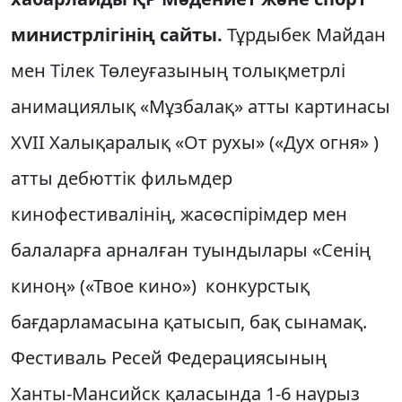
министрлігінің сайты.
Тұрдыбек Майдан
мен Тілек Төлеуғазының толықметрлі
анимациялық «Мұзбалақ» атты картинасы
XVII Халықаралық «От рухы» («Дух огня» )
атты дебюттік фильмдер
кинофестивалінің, жасөспірімдер мен
балаларға арналған туындылары «Сенің
киноң» («Твое кино») конкурстық
бағдарламасына қатысып, бақ сынамақ.
Фестиваль Ресей Федерациясының
Ханты-Мансийск қаласында 1-6 наурыз