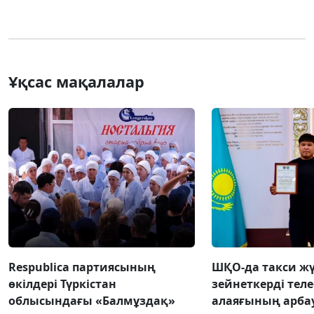
Ұқсас мақалалар
Respublica партиясының
ШҚО-да такси жү
өкілдері Түркістан
зейнеткерді тел
облысындағы «Балмұздақ»
алаяғының арба