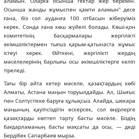
аламын. Оларға осынша гектар жер беремiн.
Осынша жанды жұмыспен қамти аламын" десе
ғана, бiз сол ауданға 100 отбасын жiберуiмiз
керек. Сонда ғана көш жүйелi болады. Көшi-қон
комитетiнiң басқармалары жергiлiктi
әкiмшiлiктермен тығыз қарым-қатынаста жұмыс
iстеуi керек. Өйткенi, жергiлiктi жердiң
мәселелерiнiң барлығы осы әкiмшiлiктерге келiп
тiреледi.
Тағы бiр айта кетер мәселе, қазақтардың көбi
Алматы, Астана маңын торуылдайды. Ал, Шығыс
пен Солтүстiкке баруға құлықсыз. Алайда, шекара
маңының қауiпсiздiгiн ескерсек, сол өңiрлерге
қазақтарды көптеп тарту басты мәселе. Бiздiң
бағдарламаның басты мақсаты да осы, — дедi
Бердiбек Сапарбаев мырза.