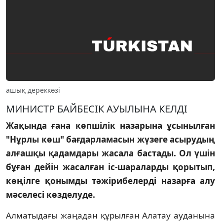
ашық дереккөзі
МИНИСТР БАЙБЕСIК АУЫЛЫНА КЕЛДI
Жақында ғана көпшiлiк назарына ұсынылған
"Нұрлы көш" бағдарламасын жүзеге асырудың
алғашқы қадамдары жасала бастады. Ол үшiн
бұған дейiн жасалған iс-шараларды қорытып,
көңiлге қонымды тәжiрибелердi назарға алу
мәселесi көзделуде.
Алматыдағы жаңадан құрылған Алатау ауданына