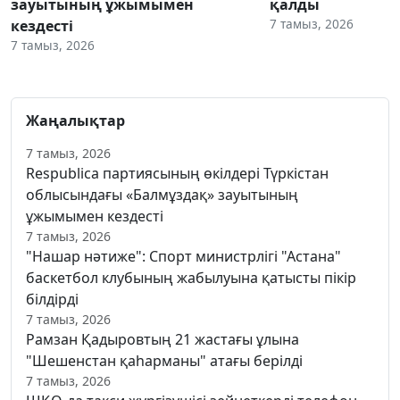
зауытының ұжымымен
қалды
7 тамыз, 2026
кездесті
7 тамыз, 2026
Жаңалықтар
7 тамыз, 2026
Respublica партиясының өкілдері Түркістан
облысындағы «Балмұздақ» зауытының
ұжымымен кездесті
7 тамыз, 2026
"Нашар нәтиже": Спорт министрлігі "Астана"
баскетбол клубының жабылуына қатысты пікір
білдірді
7 тамыз, 2026
Рамзан Қадыровтың 21 жастағы ұлына
"Шешенстан қаһарманы" атағы берілді
7 тамыз, 2026