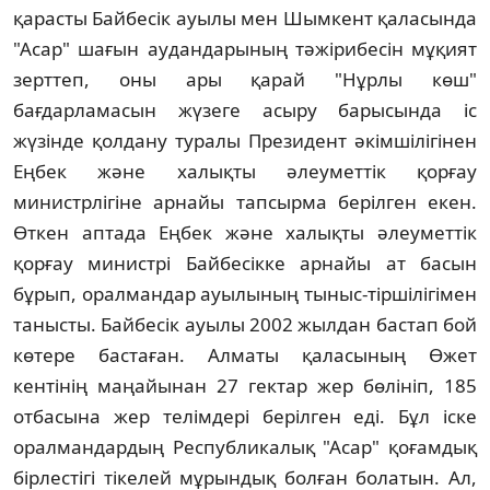
қарасты Байбесiк ауылы мен Шымкент қаласында
"Асар" шағын аудандарының тәжiрибесiн мұқият
зерттеп, оны ары қарай "Нұрлы көш"
бағдарламасын жүзеге асыру барысында iс
жүзiнде қолдану туралы Президент әкiмшiлiгiнен
Еңбек және халықты әлеуметтiк қорғау
министрлiгiне арнайы тапсырма берiлген екен.
Өткен аптада Еңбек және халықты әлеуметтiк
қорғау министрi Байбесiкке арнайы ат басын
бұрып, оралмандар ауылының тыныс-тiршiлiгiмен
танысты. Байбесiк ауылы 2002 жылдан бастап бой
көтере бастаған. Алматы қаласының Өжет
кентiнiң маңайынан 27 гектар жер бөлiнiп, 185
отбасына жер телiмдерi берiлген едi. Бұл iске
оралмандардың Республикалық "Асар" қоғамдық
бiрлестiгi тiкелей мұрындық болған болатын. Ал,