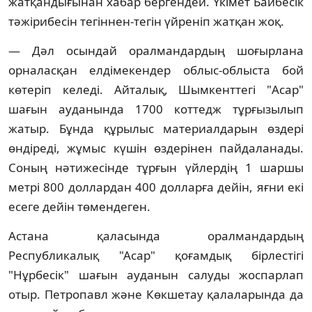
жатқандығынан хабар бергендей. Үкiмет Байбесiк
тәжiрибесiн тегiннен-тегiн үйренiп жатқан жоқ.
— Дәл осындай оралмандардың шоғырлана
орналасқан елдiмекендер облыс-облыста бой
көтерiп келедi. Айталық, Шымкенттегi "Асар"
шағын ауданында 1700 коттедж тұрғызылып
жатыр. Бұнда құрылыс материалдарын өздерi
өндiредi, жұмыс күшiн өздерiнен пайдаланады.
Соның нәтижесiнде тұрғын үйлердiң 1 шаршы
метрi 800 доллардан 400 долларға дейiн, яғни екi
есеге дейiн төмендеген.
Астана қаласында оралмандардың
Республикалық "Асар" қоғамдық бiрлестiгi
"Нұрбесiк" шағын ауданын салуды жоспарлап
отыр. Петропавл және Көкшетау қалаларында да