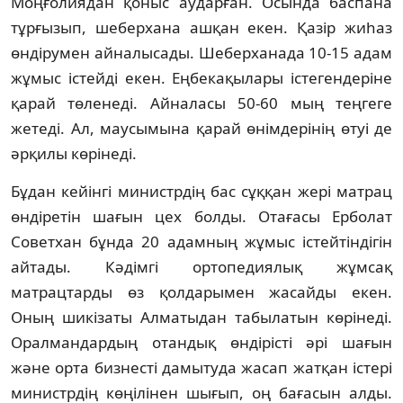
Моңғолиядан қоныс аударған. Осында баспана
тұрғызып, шеберхана ашқан екен. Қазiр жиһаз
өндiрумен айналысады. Шеберханада 10-15 адам
жұмыс iстейдi екен. Еңбекақылары iстегендерiне
қарай төленедi. Айналасы 50-60 мың теңгеге
жетедi. Ал, маусымына қарай өнiмдерiнiң өтуi де
әрқилы көрiнедi.
Бұдан кейiнгi министрдiң бас сұққан жерi матрац
өндiретiн шағын цех болды. Отағасы Ерболат
Советхан бұнда 20 адамның жұмыс iстейтiндiгiн
айтады. Кәдiмгi ортопедиялық жұмсақ
матрацтарды өз қолдарымен жасайды екен.
Оның шикiзаты Алматыдан табылатын көрiнедi.
Оралмандардың отандық өндiрiстi әрi шағын
және орта бизнестi дамытуда жасап жатқан iстерi
министрдiң көңiлiнен шығып, оң бағасын алды.