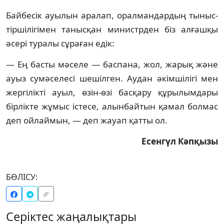
Байбесiк ауылын аралап, оралмандардың тыныс-
тiршiлiгiмен танысқан министрден бiз алғашқы
әсерi туралы сұраған едiк:
— Ең басты мәселе — баспана, жол, жарық және
ауыз сумәселесi шешiлген. Аудан әкiмшiлiгi мен
жергiлiктi ауыл, өзiн-өзi басқару құрылымдары
бiрлiкте жұмыс iстесе, алынбайтын қамал болмас
деп ойлаймын, — деп жауап қатты ол.
Есенгүл Кәпқызы
БӨЛІСУ:
Серіктес жаңалықтары