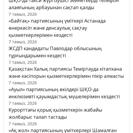
ШҚО-да такси жүргізушісі зейнеткерді телефон
алаяғының арбауынан сақтап қалды
7 тамыз, 2026
«Байтақ» партиясының үміткері Астанада
өнеркәсіп және денсаулық сақтау
қызметкерлерімен кездесті
7 тамыз, 2026
ЖСДП кандидаты Павлодар облысының
тұрғындарымен кездесті
7 тамыз, 2026
Қазақстан Халық партиясы Теміртауда кітапхана
және кәсіпорын қызметкерлерімен пікір алмасты
7 тамыз, 2026
«Ауыл» партиясының өкілдері ШҚО-да
инклюзивті қауымдастық мүшелерімен кездесті
7 тамыз, 2026
Курорттағы қорық қызметкерін жабайы
жолбарыс талап тастады
7 тамыз, 2026
«Ақ жол» партиясының үміткерлері Шамалған