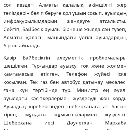
сол кездегi Алматы қалалық әкiмшiлiгi жер
телiмдерiн бөлiп беруге қол ұшын созып, ауылдың
инфрақұрылымдарын жөндеуге атсалысты.
Сөйтiп, Байбесiк ауылы бiрнеше жылда сән түзеп,
Алматы қаласы маңындағы үлгiлi ауылдардың
бiрiне айналды.
Қазiр Байбесiктiң әлеуметтiк проблемалары
шешiлген. Тұрғындар ауызсу, ток және жолмен
қамтамасыз етiлген. Телефон жүйесi iске
қосылған. Тек газ бен автобус қатынау мәселесi
ғана күн тәртiбiнде тұр. Министр ең әуелi
ауылдағы кәсiпкерлермен жүздесудi жөн көрдi.
Ауылдың кiреберiсiндегi шеберханаға ат басын
тiреп, мұндағы жұмысшылармен жүздестi.
Шеберхана иесi Дәулетхан Мархаба