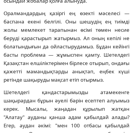
осындай жобалар қолға алынуда.
Оралмандардың қазiргi ең өзектi мәселесi —
баспана екенi белгiлi. Оны шешудiң ең тиiмдi
жолы мемлекет тарапынан өсiмi төмен несие
берудi қарастырып жатырмыз. Ал оның кепiлi не
болатындығын да ойластырудамыз. Бұдан кейiнгi
басты проблема — жұмыспен қамту. Шетелдегi
Қазақстан елшiлiктерiмен бiрлесе отырып, ондағы
қажеттi мамандықтарды анықтап, еңбек күшi
ретiнде шақыруды мақсат етiп отырмыз.
Шетелдегi қандастарымызды атамекенге
шақырардан бұрын әуелi бәрiн есептеп алуымыз
керек. Мысалы, жаңадан құрылып жатқан
"Алатау" ауданы қанша адам қабылдай алады?
Егер, аудан әкiмi: "мен 100 отбасы қабылдай