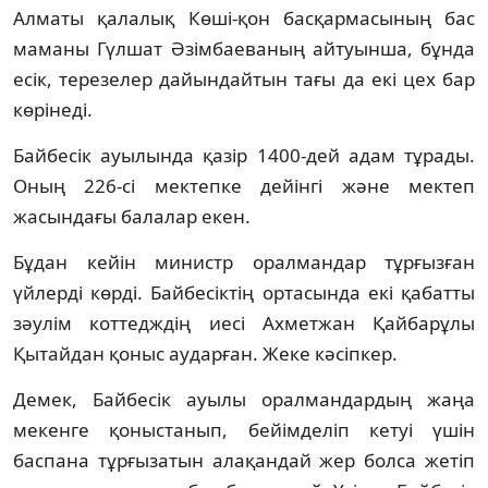
Алматы қалалық Көшi-қон басқармасының бас
маманы Гүлшат Әзiмбаеваның айтуынша, бұнда
есiк, терезелер дайындайтын тағы да екi цех бар
көрiнедi.
Байбесiк ауылында қазiр 1400-дей адам тұрады.
Оның 226-сi мектепке дейiнгi және мектеп
жасындағы балалар екен.
Бұдан кейiн министр оралмандар тұрғызған
үйлердi көрдi. Байбесiктiң ортасында екi қабатты
зәулiм коттедждiң иесi Ахметжан Қайбарұлы
Қытайдан қоныс аударған. Жеке кәсiпкер.
Демек, Байбесiк ауылы оралмандардың жаңа
мекенге қоныстанып, бейiмделiп кетуi үшiн
баспана тұрғызатын алақандай жер болса жетiп