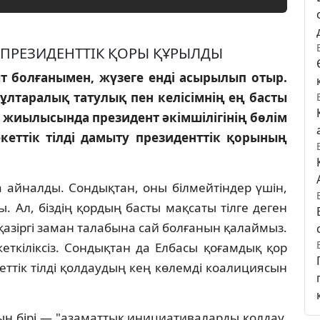
 ПРЕЗИДЕНТТIК ҚОРЫ ҚҰРЫЛДЫ
т болғанымен, жүзеге ендi асырылып отыр.
— ұлтаралық татулық пен келiсiмнiң ең басты
ы жиылысында президент әкiмшiлiгiнiң бөлiм
кеттiк тiлдi дамыту президенттiк қорының
на айналды. Сондықтан, оны бiлмейтiндер үшiн,
ты. Ал, бiздiң қордың басты мақсаты тiлге деген
i қазiргi заман талабына сай болғанын қалаймыз.
еткiлiксiз. Сондықтан да Елбасы қоғамдық қор
ттiк тiлдi қолдаудың кең көлемдi коалициясын
ың бiрi — "азаматтық инициативаларды қолдау,