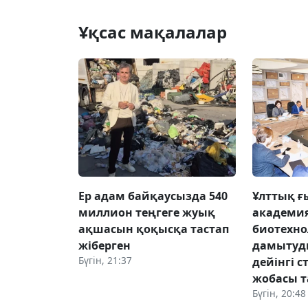
Ұқсас мақалалар
Ер адам байқаусызда 540
Ұлттық 
миллион теңгеге жуық
академи
ақшасын қоқысқа тастап
биотехн
жіберген
дамытуд
Бүгін, 21:37
дейінгі 
жобасы 
Бүгін, 20:48