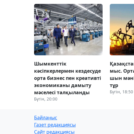
Шымкенттік
Қазақста
кәсіпкерлермен кездесуде
мыс. Ор
орта бизнес пен креативті
шын мәні
экономиканы дамыту
тұр
Бүгін, 18:50
мәселесі талқыланды
Бүгін, 20:00
Байланыс
Газет редакциясы
Сайт редакциясы