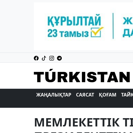
ЖАҢАЛЫҚТАР
САЯСАТ
ҚОҒАМ
ТАЙ
МЕМЛЕКЕТТIК 