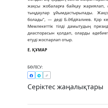
жақсы жобаларға байқау жариялап, ә
тыңдаулар ұйымдастырылады. Жақ
болады", — дедi Б.Әбдiғалиев. Қор к
Мемлекеттiк тiлдi дамытудың презид
диаспорасын қолдап, оларды әдебие
етудi жоспарлап отыр.
Е. ҚҰМАР
БӨЛІСУ:
Серіктес жаңалықтары