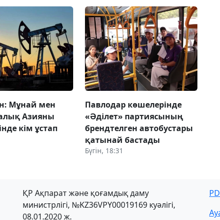
н: Мұнай мен
Павлодар көшелерінде
талық Азияны
«Әділет» партиясының
нде кім ұстап
брендтелген автобустары
қатынай бастады
Бүгін, 18:31
ҚР Ақпарат және қоғамдық даму
PD
министрлігі, №KZ36VPY00019169 куәлігі,
Ау
08.01.2020 ж.