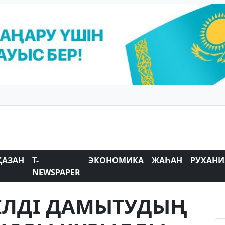
ҚАЗАН
T-
ЭКОНОМИКА
ЖАҺАН
РУХАНИ
NEWSPAPER
ТIЛДI ДАМЫТУДЫҢ