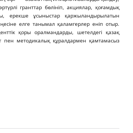
ртүрлi гранттар бөлiнiп, акциялар, қоғамдық
сы, ерекше ұсыныстар қаржыландырылатын
еңесiне елге танымал қаламгерлер енiп отыр.
енттiк қоры оралмандарды, шетелдегi қазақ
т пен методикалық құралдармен қамтамасыз