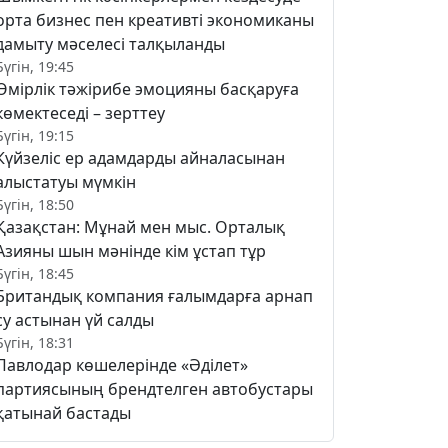
орта бизнес пен креативті экономиканы
дамыту мәселесі талқыланды
Бүгін, 19:45
Өмірлік тәжірибе эмоцияны басқаруға
көмектеседі – зерттеу
Бүгін, 19:15
Күйзеліс ер адамдарды айналасынан
алыстатуы мүмкін
Бүгін, 18:50
Қазақстан: Мұнай мен мыс. Орталық
Азияны шын мәнінде кім ұстап тұр
Бүгін, 18:45
Британдық компания ғалымдарға арнап
су астынан үй салды
Бүгін, 18:31
Павлодар көшелерінде «Әділет»
партиясының брендтелген автобустары
қатынай бастады