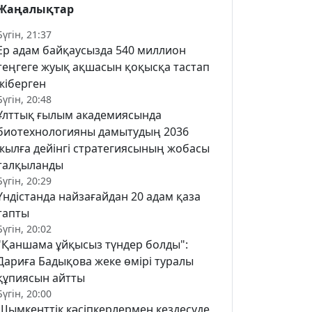
Жаңалықтар
Бүгін, 21:37
Ер адам байқаусызда 540 миллион
теңгеге жуық ақшасын қоқысқа тастап
жіберген
Бүгін, 20:48
Ұлттық ғылым академиясында
биотехнологияны дамытудың 2036
жылға дейінгі стратегиясының жобасы
талқыланды
Бүгін, 20:29
Үндістанда найзағайдан 20 адам қаза
тапты
Бүгін, 20:02
"Қаншама ұйқысыз түндер болды":
Дариға Бадықова жеке өмірі туралы
құпиясын айтты
Бүгін, 20:00
Шымкенттік кәсіпкерлермен кездесуде