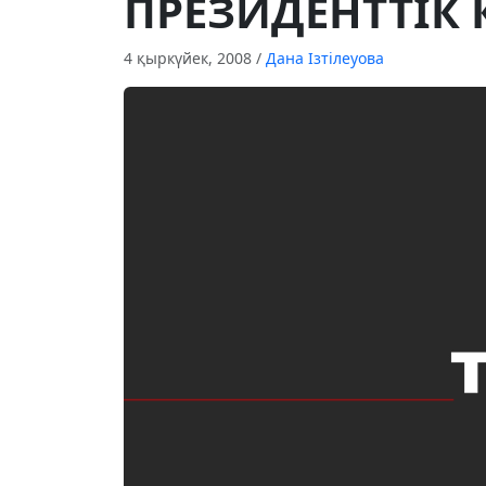
ПРЕЗИДЕНТТIК
4 қыркүйек, 2008
/
Дана Ізтілеуова