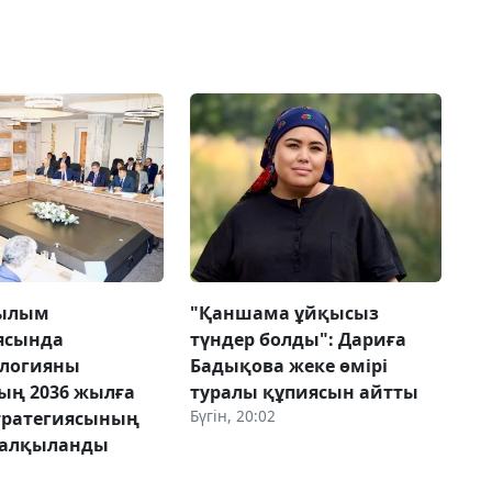
ғылым
"Қаншама ұйқысыз
ясында
түндер болды": Дариға
ологияны
Бадықова жеке өмірі
ың 2036 жылға
туралы құпиясын айтты
Бүгін, 20:02
стратегиясының
талқыланды