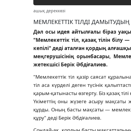
ашық дереккөзі
МЕМЛЕКЕТТIК ТIЛДI ДАМЫТУДЫҢ
Дәл осы идея айтылғалы бiраз уақы
"Мемлекеттiк тiл, қазақ тiлiн бiлу 
кепiлi" дедi аталған қордың алғашқ
меңгерушiсiнiң орынбасары, Мемле
жетекшiсi Берiк Әбдiғалиев.
"Мемлекеттiк тiл қазiр саясат құралы
тiл аса күрделi деген түсiнiк қалыптас
қарым-қатынасты өзгерту. Бiз қазақ тiл
Үкiметтiң оны жүзеге асыру мақсаты ж
құрды. Оның басты мақсаты — мемлеке
құру" дедi Берiк Әбдiғалиев.
Сондай-ақ, қордың басты мақсаттарын