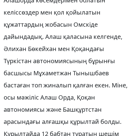
Алашорда көсемдерiмен болатын
келiссөздер мен қол қойылатын
құжаттардың жобасын Омскiде
дайындадық. Алаш қаласына келгенде,
Әлихан Бөкейхан мен Қоқандағы
Түркiстан автономиясының бұрынғы
басшысы Мұхаметжан Тынышбаев
бастаған топ жиналып қалған екен. Мiне,
осы мәжiлiс Алаш Орда, Қоқан
автономиясы және Башқұртстан
арасындағы алғашқы құрылтай болды.
Құрылтайда 12 бабтан тұратын шешiм