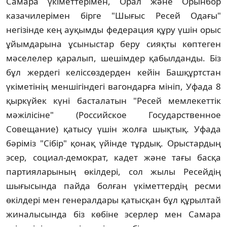
Самара үкiметтерiмен, Орал және Орынбор
казачилерiмен бiрге "Шығыс Ресей Одағы"
негiзiнде кең ауқымды федерация құру үшiн орыс
ұйымдарына ұсыныстар беру сияқты көптеген
мәселелер қаралып, шешiмдер қабылданды. Бiз
бұл жердегi келiссөздерден кейiн Башқұртстан
үкiметiнiң меншiгiндегi вагондарға мiнiп, Уфада 8
қыркүйек күнi басталатын "Ресей мемлекеттiк
мәжiлiсiне" (Российское Государственное
Совещание) қатысу үшiн жолға шықтық. Уфада
бәрiмiз "Сiбiр" қонақ үйiнде тұрдық. Орыстардың
эсер, социал-демократ, кадет және тағы басқа
партияларының өкiлдерi, сол жылы Ресейдiң
шығысында пайда болған үкiметтердiң ресми
өкiлдерi мен генералдары қатысқан бұл құрылтай
жиналысында бiз көбiне эсерлер мен Самара