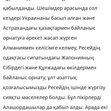
қабылданды. Шешiмдер арасында сол
кездерi Украинаны басып алған және
Астрахандағы қазақтармен байланыс
орнатуға әрекет жасап жүрген
Алманиямен келiсiмге келмеу, Ресейдiң
одақтасы сипатындағы Жапонияның
Сiбiрдегi және Құлжадағы өкiлдерiмен
байланыс орнату, ұлт-азаттық
қозғалысымызды Ресейдiң iшiнде жүргiзу
сияқты мәселелер болды. Бұл пiкiрлердi
Алашордашылар да қабыл алды. Арада екi