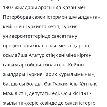
1907 жылдары арасында Қазан мен
Петерборда саяси iстермен шұғылданған,
кейiннен Түркияға кетiп, Түркия
университеттерiнде саясаттану
профессоры болып қызмет атқарған,
осылайша Ататүрiктiң сенiмiне кiрген
ғалым әрi ойшыл болатын. Кейiнгi
жылдары Түркия Тарих Құрылымының
басшысы болды. Өзi Түркия Ұлы Ұлттық
Мәжiлiстiң депутаты едi. Осы кiсi 1917
жылы төңкерiс кезiнде де саяси iстерге