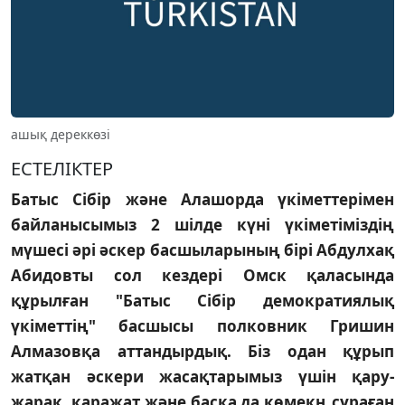
ашық дереккөзі
ЕСТЕЛIКТЕР
Батыс Сiбiр және Алашорда үкiметтерiмен
байланысымыз 2 шiлде күнi үкiметiмiздiң
мүшесi әрi әскер басшыларының бiрi Абдулхақ
Абидовты сол кездерi Омск қаласында
құрылған "Батыс Сiбiр демократиялық
үкiметтiң" басшысы полковник Гришин
Алмазовқа аттандырдық. Бiз одан құрып
жатқан әскери жасақтарымыз үшiн қару-
жарақ, қаражат және басқа да көмекң сұраған