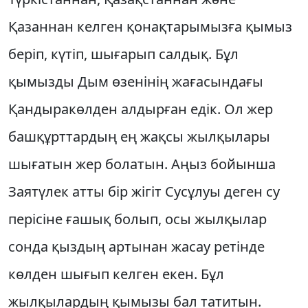
Қазаннан келген қонақтарымызға қымыз
берiп, күтiп, шығарып салдық. Бұл
қымызды Дым өзенiнiң жағасындағы
Қандыракөлден алдырған едiк. Ол жер
башқұрттардың ең жақсы жылқылары
шығатын жер болатын. Аңыз бойынша
Заятүлек атты бiр жiгiт Сусұлуы деген су
перiсiне ғашық болып, осы жылқылар
сонда қыздың артынан жасау ретiнде
көлден шығып келген екен. Бұл
жылқылардың қымызы бал татитын.