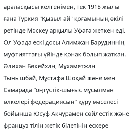
араласқысы келгенiмен, тек 1918 жылы
ғана Түркия "Қызыл ай" қоғамының өкiлi
ретiнде Мәскеу арқылы Уфаға жеткен едi.
Ол Уфада ескi досы Алимжан Барудиннiң
муфтияттағы үйiнде қонақ болып жатқан.
Әлихан Бөкейхан, Мұхаметжан
Тынышбай, Мұстафа Шоқай және мен
Самарада "оңтүстiк-шығыс мұсылман
өлкелерi федерациясын" құру мәселесi
бойынша Юсуф Акчурамен сөйлестiк және
француз тiлiн жетiк бiлетiнiн ескере