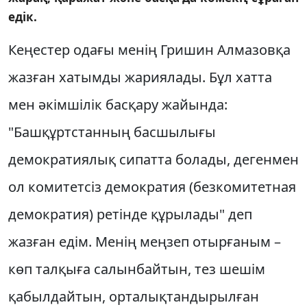
едiк.
Кеңестер одағы менiң Гришин Алмазовқа
жазған хатымды жариялады. Бұл хатта
мен әкiмшiлiк басқару жайында:
"Башқұртстанның басшылығы
демократиялық сипатта болады, дегенмен
ол комитетсiз демократия (безкомитетная
демократия) ретiнде құрылады" деп
жазған едiм. Менiң меңзеп отырғаным –
көп талқыға салынбайтын, тез шешiм
қабылдайтын, орталықтандырылған