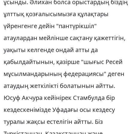
ұсынды. Әлихан болса орыстардың бiздiң
ұлттық қозғалысымызға құлақтары
үйренгенге дейiн "пантүрiкшiл"
атаулардан мейлiнше сақтану қажеттiгiн,
уақыты келгенде ондай атты да
қабылдайтынын, қазiрше "шығыс Ресей
мұсылмандарының федерациясы" деген
атаудың жеткiлiктi болатынын айтты.
Юсуф Акчура кейiнiрек Стамбулда бiр
кездескенiмiзде Уфадағы осы кездесу
туралы жақсы естелiгiн айтты. Бiз
Түркiстаннан, Қазақстаннан және