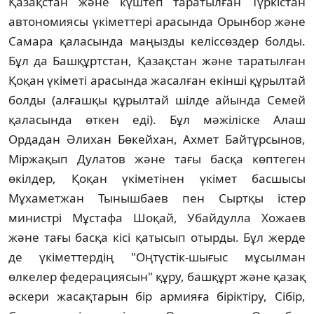
Қазақстан және күштеп таратылған Түркiстан
автономиясы үкiметтерi арасында Орынбор және
Самара қаласында маңызды келiссөздер болды.
Бұл да Башқұртстан, Қазақстан және таратылған
Қоқан үкiметi арасында жасалған екiншi құрылтай
болды (алғашқы құрылтай шiлде айында Семей
қаласында өткен едi). Бұл мәжiлiске Алаш
Ордадан Әлихан Бөкейхан, Ахмет Байтұрсынов,
Мiржақып Дулатов және тағы басқа көптеген
өкiлдер, Қоқан үкiметiнен үкiмет басшысы
Мұхаметжан Тынышбаев пен Сыртқы iстер
министрi Мұстафа Шоқай, Убайдулла Хожаев
және тағы басқа кiсi қатысып отырды. Бұл жерде
де үкiметтердiң "Оңтүстiк-шығыс мұсылман
өлкелер федерациясын" құру, башқұрт және қазақ
әскери жасақтарын бiр армияға бiрiктiру, Сiбiр,