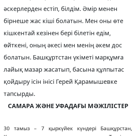
әскерлерден естiп, бiлдiм. Әмiр менен
бiрнеше жас кiшi болатын. Мен оны өте
кiшкентай кезiнен берi бiлетiн едiм,
өйткенi, оның әкесi мен менiң әкем дос
болатын. Башқұртстан үкiметi марқұмға
лайық мазар жасатып, басына құлпытас
қойдыру iсiн iнiсi Герей Қарамышевке
тапсырды.
САМАРА ЖӘНЕ УФАДАҒЫ МӘЖIЛIСТЕР
30 тамыз – 7 қыркүйек күндерi Башқұрстан,