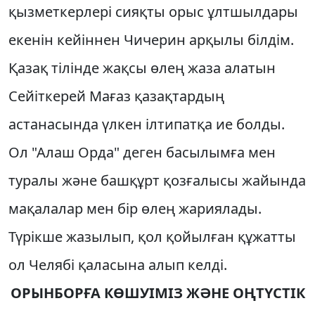
қызметкерлерi сияқты орыс ұлтшылдары
екенiн кейiннен Чичерин арқылы бiлдiм.
Қазақ тiлiнде жақсы өлең жаза алатын
Сейiткерей Мағаз қазақтардың
астанасында үлкен iлтипатқа ие болды.
Ол "Алаш Орда" деген басылымға мен
туралы және башқұрт қозғалысы жайында
мақалалар мен бiр өлең жариялады.
Түрiкше жазылып, қол қойылған құжатты
ол Челябi қаласына алып келдi.
ОРЫНБОРҒА КӨШУIМIЗ ЖӘНЕ ОҢТҮСТIК