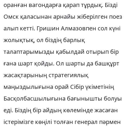
оранған вагондарға қарап тұрдық. Бiздi
Омск қаласынан арнайы жiберiлген поез
алып кеттi. Гришин Алмазовпен сол күнi
жолықтық, ол бiздiң барлық
талаптарымызды қабылдай отырып бiр
ғана шарт қойды. Ол шарты да башқұрт
жасақтарының стратегиялық
маңыздылығына орай Сiбiр үкiметiнiң
Басқолбасшылығына бағынышты болуы
едi. Бiздiң бiр айдың көлемiнде жасаған
iстерiмiзге көңiлi толған генерал пәрмен