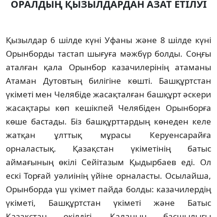
ОРАЛДЫҢ ҚЫЗЫЛДАРДАН АЗАТ ЕТIЛУI
Қызылдар 6 шiлде күнi Уфаны және 8 шiлде күнi
Орынборды тастап шығуға мәжбүр болды. Соңғы
аталған қала Орынбор казачилерiнiң атаманы
Атаман Дутовтың билiгiне көштi. Башқұртстан
үкiметi мен Челябiде жасақталған башқұрт әскери
жасақтары көп кешiкпей Челябiден Орынборға
көше бастады. Бiз башқұрттардың көнеден келе
жатқан ұлттық мұрасы Керуенсарайға
орналастық. Қазақстан үкiметiнiң батыс
аймағының өкiлi Сейiтазым Қыдырбаев едi. Ол
ескi Торғай уәлиiнiң үйiне орналасты. Осылайша,
Орынборда үш үкiмет пайда болды: казачилердiң
үкiметi, Башқұртстан үкiметi және Батыс
Қазақстан өкiлдiгi. Қаланың басшылығы