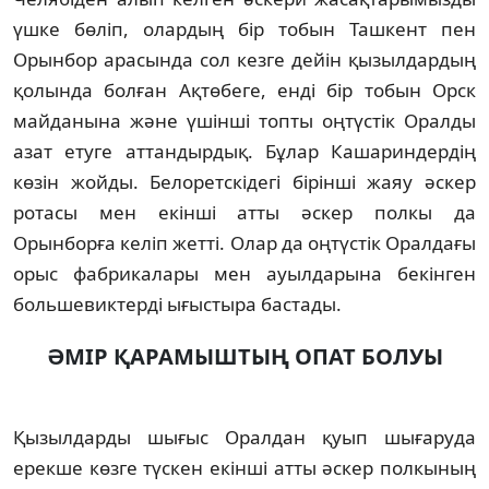
үшке бөлiп, олардың бiр тобын Ташкент пен
Орынбор арасында сол кезге дейiн қызылдардың
қолында болған Ақтөбеге, ендi бiр тобын Орск
майданына және үшiншi топты оңтүстiк Оралды
азат етуге аттандырдық. Бұлар Кашариндердiң
көзiн жойды. Белоретскiдегi бiрiншi жаяу әскер
ротасы мен екiншi атты әскер полкы да
Орынборға келiп жеттi. Олар да оңтүстiк Оралдағы
орыс фабрикалары мен ауылдарына бекiнген
большевиктердi ығыстыра бастады.
ӘМIР ҚАРАМЫШТЫҢ ОПАТ БОЛУЫ
Қызылдарды шығыс Оралдан қуып шығаруда
ерекше көзге түскен екiншi атты әскер полкының