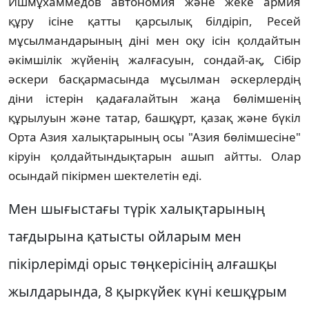
Ишмұхаммедов автономия және жеке армия
құру iсiне қатты қарсылық бiлдiрiп, Ресей
мұсылмандарының дiнi мен оқу iсiн қолдайтын
әкiмшiлiк жүйенiң жалғасуын, сондай-ақ, Сiбiр
әскери басқармасында мұсылман әскерлердiң
дiни iстерiн қадағалайтын жаңа бөлiмшенiң
құрылуын және татар, башқұрт, қазақ және бүкiл
Орта Азия халықтарының осы "Азия бөлiмшесiне"
кiруiн қолдайтындықтарын ашып айтты. Олар
осындай пiкiрмен шектелетiн едi.
Мен шығыстағы түрiк халықтарының
тағдырына қатысты ойларым мен
пiкiрлерiмдi орыс төңкерiсiнiң алғашқы
жылдарында, 8 қыркүйек күнi кешқұрым