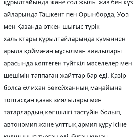
құрылтайында және сол жылы жаз бен күз
айларында Ташкент пен Орынборда, Уфа
мен Қазанда өткен шығыс түрiк
халықтары құрылтайларында күмәннен
арыла қоймаған мұсылман зиялылары
арасында көптеген түйткiл мәселелер мен
шешiмiн таппаған жайттар бар едi. Қазiр
болса Әлихан Бөкейханның маңайына
топтасқан қазақ зиялылары мен
татарлардың көпшiлiгi тастүйiн болып,
автономия және ұлттық армия құру iсiне
құлшынып тұрған едi, бұған күмән