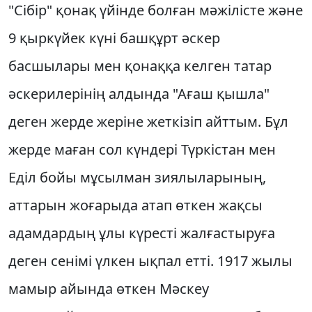
"Сiбiр" қонақ үйiнде болған мәжiлiсте және
9 қыркүйек күнi башқұрт әскер
басшылары мен қонаққа келген татар
әскерилерiнiң алдында "Ағаш қышла"
деген жерде жерiне жеткiзiп айттым. Бұл
жерде маған сол күндерi Түркiстан мен
Едiл бойы мұсылман зиялыларының,
аттарын жоғарыда атап өткен жақсы
адамдардың ұлы күрестi жалғастыруға
деген сенiмi үлкен ықпал еттi. 1917 жылы
мамыр айында өткен Мәскеу