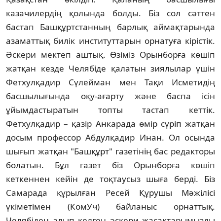
казачилердiң қолында болды. Бiз сол сәттен
бастап Башқұртстанның барлық аймақтарында
азаматтық билiк институттарын орнатуға кiрiстiк.
Әскери мектеп аштық. Өзiмiз Орынборға көшiп
жатқан кезде Челябiде қалатын зиялылар үшiн
Фетхулқадир Сүлейман мен Тақи Исметидiң
басшылығында оқу-ағарту және баспа iсiн
ұйымдастыратын топты тастап кеттiк.
Фетхулқадир – қазiр Анкарада өмiр сүрiп жатқан
досым профессор Абдулқадир Инан. Ол осында
шығып жатқан "Башқұрт" газетiнiң бас редакторы
болатын. Бұл газет бiз Орынборға көшiп
кеткеннен кейiн де тоқтаусыз шыға бердi. Бiз
Самарада құрылған Ресей Құрушы Мәжiлiсi
үкiметiмен (КомУч) байланыс орнаттық.
Челябiден алып келген әскери жасақтарымызды