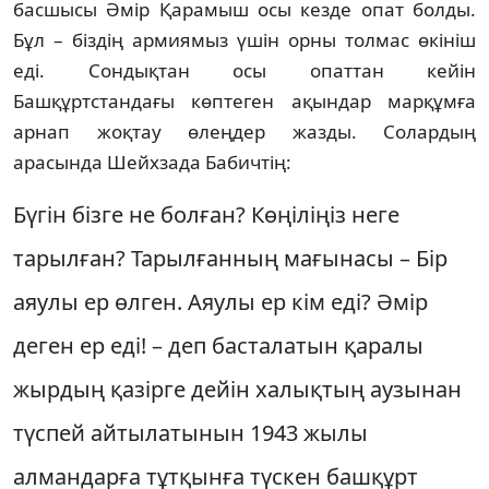
басшысы Әмiр Қарамыш осы кезде опат болды.
Бұл – бiздiң армиямыз үшiн орны толмас өкiнiш
едi. Сондықтан осы опаттан кейiн
Башқұртстандағы көптеген ақындар марқұмға
арнап жоқтау өлеңдер жазды. Солардың
арасында Шейхзада Бабичтiң:
Бүгiн бiзге не болған? Көңiлiңiз неге
тарылған? Тарылғанның мағынасы – Бiр
аяулы ер өлген. Аяулы ер кiм едi? Әмiр
деген ер едi! – деп басталатын қаралы
жырдың қазiрге дейiн халықтың аузынан
түспей айтылатынын 1943 жылы
алмандарға тұтқынға түскен башқұрт