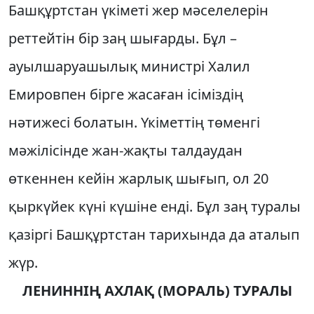
Башқұртстан үкiметi жер мәселелерiн
реттейтiн бiр заң шығарды. Бұл –
ауылшаруашылық министрi Халил
Емировпен бiрге жасаған iсiмiздiң
нәтижесi болатын. Үкiметтiң төменгi
мәжiлiсiнде жан-жақты талдаудан
өткеннен кейiн жарлық шығып, ол 20
қыркүйек күнi күшiне ендi. Бұл заң туралы
қазiргi Башқұртстан тарихында да аталып
жүр.
ЛЕНИННIҢ АХЛАҚ (МОРАЛЬ) ТУРАЛЫ