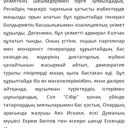
үкiметiнiң шешiмдерiмен бiрге қимылдадық.
Ресейдiң төңкерiс тарихына қатысты еңбектерде
маңызды орын алатын бұл құрылтайда генерал
Болдыревтiң басшылығымен коалициялық үкiмет
құрылды. Дегенмен, бұл үкiметтi адмирал Колчак
құлатып тынды. Оның үстiне, оңшыл партиялар
мен монархист генералдар құрылтайдың бас
кезiнде-ақ өздерiнiң диктаторлық жүйенi
қалайтынын жасырмай айтып, демократия
туралы пiкiрлердi мазақ қыла бастаған едi. Бұл
құрылтайда бiз өз мәселелерiмiзбен, яғни дәлiрек
айтқанда, мұсылман түрiктердiң iстерiмен
шұғылдандық. Сол "Сiбiр" қонақ үйiнде
татарлардың зиялыларымен бас қостық. Олардың
арасында жазушы Аяз Исхаки, ескi Думаның
мүшесi Екрем Беглов пен әскери шендi Ескендiр