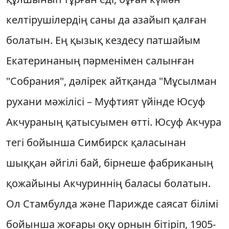
келтiрушiлердiң саны да азайып қалған
болатын. Ең қызық кездесу патшайым
Екатеринаның пәрменiмен салынған
"Собрания", дәлiрек айтқанда "Мұсылман
рухани мәжiлiсi – Муфтият үйiнде Юсуф
Акчураның қатысуымен өттi. Юсуф Акчура
тегi бойынша Симбирск қаласынан
шыққан әйгiлi бай, бiрнеше фабриканың
қожайыны Акчуриннiң баласы болатын.
Ол Стамбулда және Парижде саясат бiлiмi
бойынша жоғары оқу орнын бiтiрiп, 1905-