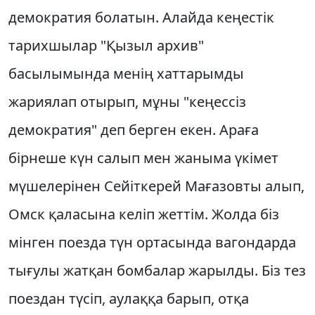
демократия болатын. Алайда кеңестiк
тарихшылар "Қызыл архив"
басылымында менiң хаттарымды
жариялап отырып, мұны "кеңессiз
демократия" деп берген екен. Араға
бiрнеше күн салып мен жаныма үкiмет
мүшелерiнен Сейiткерей Мағазовты алып,
Омск қаласына келiп жеттiм. Жолда бiз
мiнген поезда түн ортасында вагондарда
тығулы жатқан бомбалар жарылды. Бiз тез
поездан түсiп, аулаққа барып, отқа