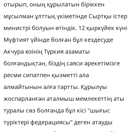
отырып, оның құрылатын бiрiккен
мұсылман ұлттық үкiметiнде Сыртқы iстер
министрi болуын өтiндiк. 12 қыркүйек күнi
Мүфтият үйiнде болған бұл кездесуде
Акчура өзiнiң Түркия азаматы
болғандықтан, бiздiң саяси әрекетiмiзге
ресми сипатпен қызметтi ала
алмайтынын алға тартты. Құрылуы
жоспарланған аталмыш мемлекеттiң аты
туралы сөз болғанда бұл кiсi "шығыс
түрiктерi федерациясы" деген атауды