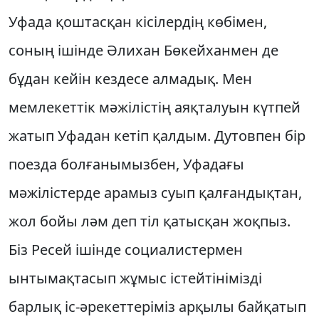
Уфада қоштасқан кiсiлердiң көбiмен,
соның iшiнде Әлихан Бөкейханмен де
бұдан кейiн кездесе алмадық. Мен
мемлекеттiк мәжiлiстiң аяқталуын күтпей
жатып Уфадан кетiп қалдым. Дутовпен бiр
поезда болғанымызбен, Уфадағы
мәжiлiстерде арамыз суып қалғандықтан,
жол бойы ләм деп тiл қатысқан жоқпыз.
Бiз Ресей iшiнде социалистермен
ынтымақтасып жұмыс iстейтiнiмiздi
барлық iс-әрекеттерiмiз арқылы байқатып