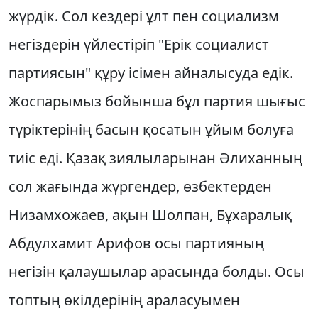
жүрдiк. Сол кездерi ұлт пен социализм
негiздерiн үйлестiрiп "Ерiк социалист
партиясын" құру iсiмен айналысуда едiк.
Жоспарымыз бойынша бұл партия шығыс
түрiктерiнiң басын қосатын ұйым болуға
тиiс едi. Қазақ зиялыларынан Әлиханның
сол жағында жүргендер, өзбектерден
Низамхожаев, ақын Шолпан, Бұхаралық
Абдулхамит Арифов осы партияның
негiзiн қалаушылар арасында болды. Осы
топтың өкiлдерiнiң араласуымен