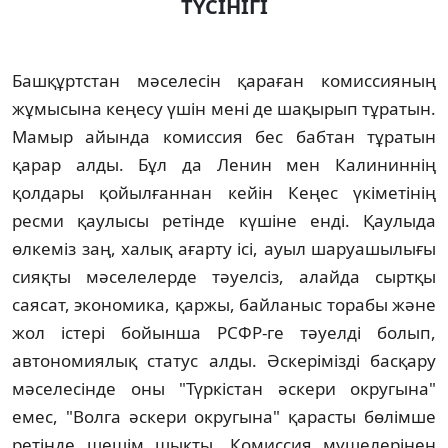
ТҮСIНIГI
Башқұртстан мәселесiн қараған комиссияның
жұмысына кеңесу үшiн менi де шақырып тұратын.
Мамыр айында комиссия бес бабтан тұратын
қарар алды. Бұл да Ленин мен Калининнiң
қолдары қойылғаннан кейiн Кеңес үкiметiнiң
ресми қаулысы ретiнде күшiне ендi. Қаулыда
өлкемiз заң, халық ағарту iсi, ауыл шаруашылығы
сияқты мәселелерде тәуелсiз, алайда сыртқы
саясат, экономика, қаржы, байланыс торабы және
жол iстерi бойынша РСФР-ге тәуелдi болып,
автономиялық статус алды. Әскерiмiздi басқару
мәселесiнде оны "Түркiстан әскери округына"
емес, "Волга әскери округына" қарасты бөлiмше
ретiнде шешiм шықты. Комиссия мүшелерiнен