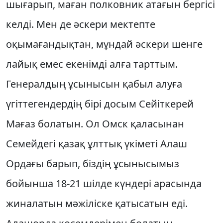
шығарып, маған полковник атағын бергiсi
келдi. Мен де әскери мектепте
оқымағандықтан, мұндай әскери шенге
лайық емес екенiмдi алға тарттым.
Генералдың ұсынысын қабыл алуға
үгiттегендердiң бiрi досым Сейiткерей
Мағаз болатын. Ол Омск қаласынан
Семейдегi қазақ ұлттық үкiметi Алаш
Ордағы барып, бiздiң ұсынысымыз
бойынша 18-21 шiлде күндерi арасында
жиналатын мәжiлiске қатысатын едi.