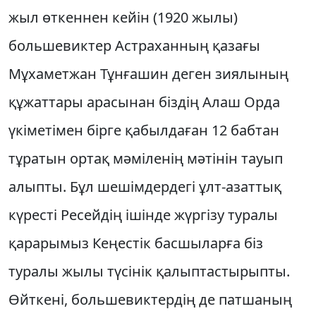
жыл өткеннен кейiн (1920 жылы)
большевиктер Астраханның қазағы
Мұхаметжан Тұнғашин деген зиялының
құжаттары арасынан бiздiң Алаш Орда
үкiметiмен бiрге қабылдаған 12 бабтан
тұратын ортақ мәмiленiң мәтiнiн тауып
алыпты. Бұл шешiмдердегi ұлт-азаттық
күрестi Ресейдiң iшiнде жүргiзу туралы
қарарымыз Кеңестiк басшыларға бiз
туралы жылы түсiнiк қалыптастырыпты.
Өйткенi, большевиктердiң де патшаның