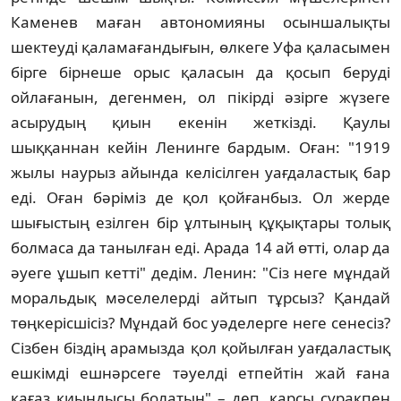
Каменев маған автономияны осыншалықты
шектеудi қаламағандығын, өлкеге Уфа қаласымен
бiрге бiрнеше орыс қаласын да қосып берудi
ойлағанын, дегенмен, ол пiкiрдi әзiрге жүзеге
асырудың қиын екенiн жеткiздi. Қаулы
шыққаннан кейiн Ленинге бардым. Оған: "1919
жылы наурыз айында келiсiлген уағдаластық бар
едi. Оған бәрiмiз де қол қойғанбыз. Ол жерде
шығыстың езiлген бiр ұлтының құқықтары толық
болмаса да танылған едi. Арада 14 ай өттi, олар да
әуеге ұшып кеттi" дедiм. Ленин: "Сiз неге мұндай
моральдық мәселелердi айтып тұрсыз? Қандай
төңкерiсшiсiз? Мұндай бос уәделерге неге сенесiз?
Сiзбен бiздiң арамызда қол қойылған уағдаластық
ешкiмдi ешнәрсеге тәуелдi етпейтiн жай ғана
қағаз қиындысы болатын" – деп, қарсы сұрақпен