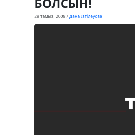
БОЛСЫН!
28 тамыз, 2008
/
Дана Ізтілеуова