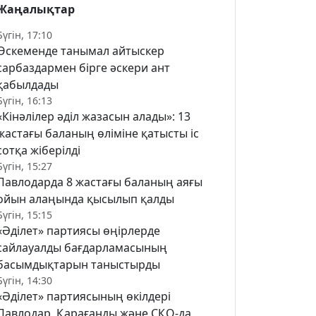
Жаңалықтар
Бүгін, 17:10
Өскеменде танымал айтыскер
сарбаздармен бірге әскери ант
қабылдады
Бүгін, 16:13
«Кінәлілер әділ жазасын алады»: 13
жастағы баланың өліміне қатысты іс
сотқа жіберілді
Бүгін, 15:27
Павлодарда 8 жастағы баланың аяғы
ойын алаңында қысылып қалды
Бүгін, 15:15
«Әділет» партиясы өңірлерде
сайлауалды бағдарламасының
басымдықтарын таныстырды
Бүгін, 14:30
«Әділет» партиясының өкілдері
Павлодар, Қарағанды және СҚО-да