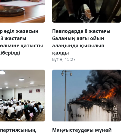
ер әділ жазасын
Павлодарда 8 жастағы
13 жастағы
баланың аяғы ойын
өліміне қатысты
алаңында қысылып
жіберілді
қалды
Бүгін, 15:27
 партиясының
Маңғыстаудағы мұнай