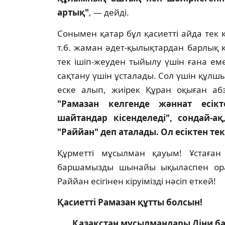
артық"
, — дейдi.
Сонымен қатар бұл қасиеттi айда тек 
т.б. жаман әдет-қылықтардан барлық ке
тек iшiп-жеуден тыйылу үшiн ғана еме
сақтану үшiн ұсталады. Сол үшiн құл
еске алып, жиiрек Құран оқыған абза
"Рамазан келгенде жәннат есiк
шайтандар кiсенделедi", сондай-а
"Раййан" деп аталады. Ол есiктен тек
Құрметтi мұсылман қауым! Ұстаған
баршамызды шынайы ықыласпен ора
Раййан есiгiнен кiруiмiздi нәсiп еткей!
Қасиеттi Рамазан құтты болсын!
Қазақстан мұсылмандары Діни ба