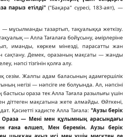
за парыз етiлдi"
("Бақара" сүресi, 183-аят), —
 — мұсылманды тазартып, тақуалыққа жеткiзу.
 тақуалық — Алла Тағалаға бойұсыну, әмiрлерiне
п, иманды, көркем мiнездi, парасатты жан
н сақтану. Демек, оразаның мақсаты — жанды
еу, нәпсi тiзгiнiн қолға алу.
ық сезiм. Жалпы адам баласының адамгершiлiк
ның негiзi — нәпсiге ие болуында. Ал, нәпсiнi
ең бастысы ораза тек Алла Тағала разылығы үшiн
мен дiттеген мақсатына жете алмайды. Өйткенi,
ат. Қасиеттi хадисте Алла Тағала:
"Аузы берiк
ы. Ораза — Менi мен құлымның арасындағы
ен ғана өлшеп, Мен беремiн. Аузы берiк
ен шыққан ауыз исi мен үшiн мисктен де