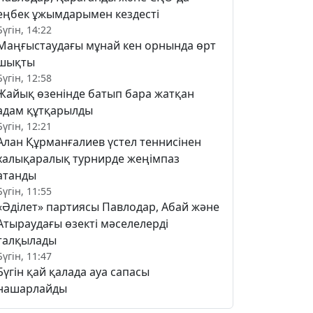
еңбек ұжымдарымен кездесті
Бүгін, 14:22
Маңғыстаудағы мұнай кен орнында өрт
шықты
Бүгін, 12:58
Жайық өзенінде батып бара жатқан
адам құтқарылды
Бүгін, 12:21
Алан Құрманғалиев үстел теннисінен
халықаралық турнирде жеңімпаз
атанды
Бүгін, 11:55
«Әділет» партиясы Павлодар, Абай және
Атыраудағы өзекті мәселелерді
талқылады
Бүгін, 11:47
Бүгін қай қалада ауа сапасы
нашарлайды