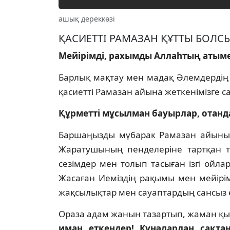
ашық дереккөзі
ҚАСИЕТТI РАМАЗАН ҚҰТТЫ БОЛС
Мейiрiмдi, рахымды Аллаһтың атым
Барлық мақтау мен мадақ Әлемдердiң 
қасиеттi Рамазан айына жеткенiмiзге са
Құрметтi мұсылман бауырлар, отанд
Баршаңызды мүбарак Рамазан айының
Жаратушының пенделерiне тартқан т
сезiмдер мен толып тасыған iзгi ойла
Жасаған Иемiздiң рақымы мен мейiрiм
жақсылықтар мен сауаптардың сансыз 
Ораза адам жанын тазартып, жаман қы
иман еткендер! Күнәлардан сақта