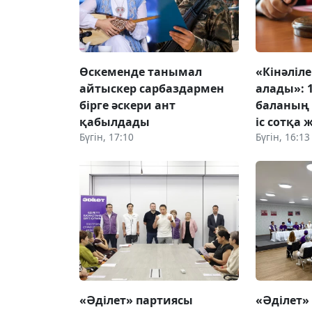
Өскеменде танымал
«Кінәліл
айтыскер сарбаздармен
алады»: 
бірге әскери ант
баланың 
қабылдады
іс сотқа 
Бүгін, 17:10
Бүгін, 16:13
«Әділет» партиясы
«Әділет»