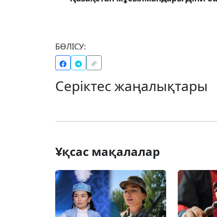
БӨЛІСУ:
Серіктес жаңалықтары
Ұқсас мақалалар