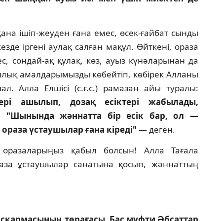
қана iшiп-жеуден ғана емес, өсек-ғайбат сынды
зде iргенi аулақ салған мақұл. Өйткенi, ораза
с, сондай-ақ құлақ, көз, ауыз күнәларынан да
шылық амалдарымызды көбейтiп, көбiрек Алланы
л. Алла Елшiсi (с.ғ.с.) рамазан айы туралы:
терi ашылып, дозақ есiктерi жабылады,
қ, "Шынында жәннатта бiр есiк бар, ол —
 ораза үстаушылар ғана кiредi"
— деген.
 оразаларыңыз қабыл болсын! Алла Тағала
за ұстаушылар санатына қосып, жәннаттың
сқармасының төрағасы, Бас мүфти Әбсаттар