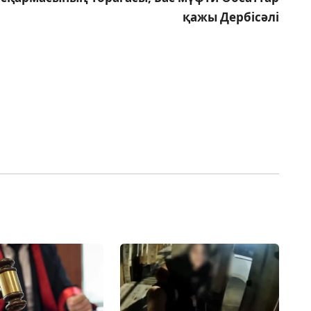
қажы Дербісәлі