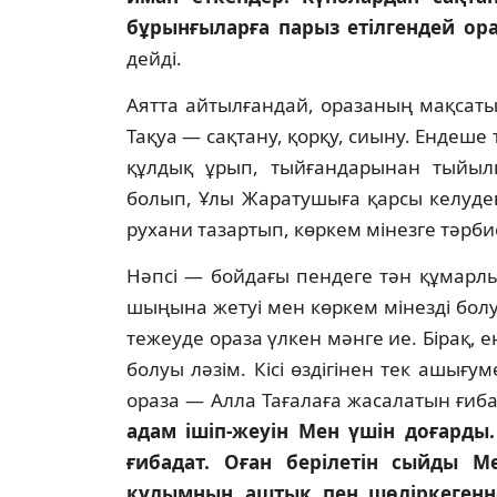
бұрынғыларға парыз етiлгендей ора
дейдi.
Аятта айтылғандай, оразаның мақсаты
Тақуа — сақтану, қорқу, сиыну. Ендеше
құлдық ұрып, тыйғандарынан тыйылы
болып, Ұлы Жаратушыға қарсы келуде
рухани тазартып, көркем мiнезге тәрбиел
Нәпсi — бойдағы пендеге тән құмарл
шыңына жетуi мен көркем мiнездi болуы
тежеуде ораза үлкен мәнге ие. Бiрақ, 
болуы ләзiм. Кiсi өздiгiнен тек ашығу
ораза — Алла Тағалаға жасалатын ғибад
адам iшiп-жеуiн Мен үшiн доғард
ғибадат. Оған берiлетiн сыйды М
құлымның аштық пен шөлiркегенн