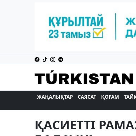
ЖАҢАЛЫҚТАР
САЯСАТ
ҚОҒАМ
ТАЙ
ҚАСИЕТТI РАМА