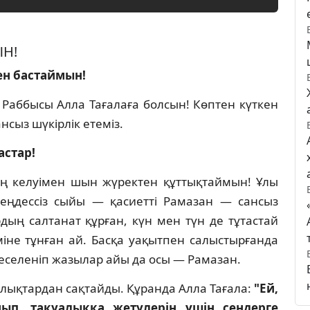
ЫН!
ен бастаймын!
Раббысы Алла Тағалаға болсын! Көптен күткен
нсыз шүкiрлiк етемiз.
астар!
 келуiмен шын жүректен құттықтаймын! Ұлы
еңдессiз сыйы — қасиеттi Рамазан — сансыз
рдың салтанат құрған, күн мен түн де тұтастай
iне тұнған ай. Басқа уақытпен салыстырғанда
еселенiп жазылар айы да осы — Рамазан.
лықтардан сақтайды. Құранда Алла Тағала:
"Ей,
нып, тақуалыққа жетулерiң үшiн сендерге