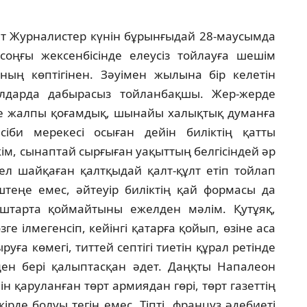
ет Журналистер күнiн бұрынғыдай 28-маусымда
оңғы жексенбiсiнде елеусiз тойлауға шешiм
ың көптiгiнен. Зәуiмен жылына бiр келетiн
ылдарда дабырасыз тойланбақшы. Жер-жерде
де жалпы қоғамдық, шынайы халықтық думанға
сiби мерекесi осыған дейiн билiктiң қатты
м, сынаптай сырғыған уақыттың белгiсiндей әр
ел шайқаған қалтқыдай қалт-құлт етiп тойлап
штеңе емес, әйтеуiр билiктiң қай формасы да
штарта қоймайтыны ежелден мәлiм. Қутұяқ,
ге iлмегенсiп, кейiнгi қатарға қойып, өзiне аса
уға көмегi, титтей септiгi тиетiн құрал ретiнде
ен берi қалыптасқан әдет. Даңқты Напалеон
 қаруланған төрт армиядан гөрi, төрт газеттiң
кiрде болуы тегiн емес. Тiптi, француз әдебиетi