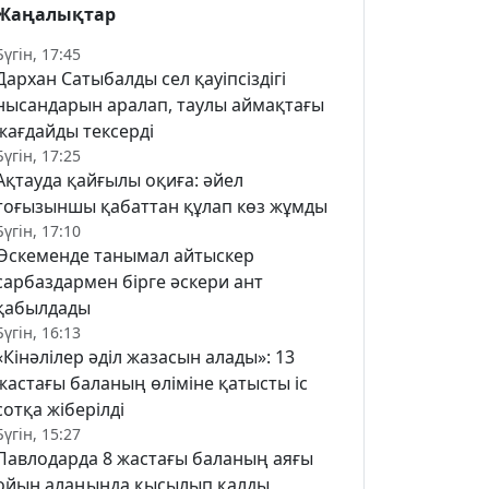
Жаңалықтар
Бүгін, 17:45
Дархан Сатыбалды сел қауіпсіздігі
нысандарын аралап, таулы аймақтағы
жағдайды тексерді
Бүгін, 17:25
Ақтауда қайғылы оқиға: әйел
тоғызыншы қабаттан құлап көз жұмды
Бүгін, 17:10
Өскеменде танымал айтыскер
сарбаздармен бірге әскери ант
қабылдады
Бүгін, 16:13
«Кінәлілер әділ жазасын алады»: 13
жастағы баланың өліміне қатысты іс
сотқа жіберілді
Бүгін, 15:27
Павлодарда 8 жастағы баланың аяғы
ойын алаңында қысылып қалды