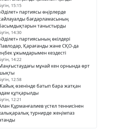
Бүгін, 15:15
«Әділет» партиясы өңірлерде
сайлауалды бағдарламасының
басымдықтарын таныстырды
Бүгін, 14:30
«Әділет» партиясының өкілдері
Павлодар, Қарағанды және СҚО-да
еңбек ұжымдарымен кездесті
Бүгін, 14:22
Маңғыстаудағы мұнай кен орнында өрт
шықты
Бүгін, 12:58
Жайық өзенінде батып бара жатқан
адам құтқарылды
Бүгін, 12:21
Алан Құрманғалиев үстел теннисінен
халықаралық турнирде жеңімпаз
атанды