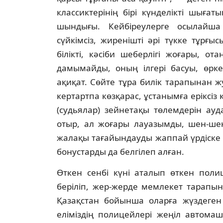
классиктерiнiң бiрi күнделiктi шығат
шындығы. Кейбiреулерге осылайша
сүйкiмсiз, жиренiштi әрi түкке тұрғы
бiлiктi, кәсiби шеберлiгi жоғары, 
дамымайды, оның iлгерi басуы, өрк
ақиқат. Сөйте тұра билiк тарапынан 
кертартпа көзқарас, ұстанымға ерiксiз 
(судьялар) зейнетақы төлемдерiн ау
отыр, ал жоғары лауазымды, шен-шек
жалақы тағайындауды жаппай үрдiске 
бонустарды да белгiлеп алған.
Өткен сенбi күнi аталып өткен поли
берiлiп, жер-жерде мемлекет тарапы
Қазақстан бойынша оларға жүздеген ж
елiмiздiң полицейлерi жеңiл автомаш