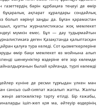
ын газеттердiң бәрiн құрбақаға теңеуi де өмiр
 бұқаралық ақпарат құралдары сондайлық
сыз болып көрiнуi заңды да. Бұған қарамастан
отаншыл, қуатты журналистикасы жоқ мемлекет
ендеуi мүмкiн емес. Бұл — дау тудырмайтын
журналистикаға деген Қазақстанда қалыптасқан
қайран қалуға тура келедi. Сот қызметкерлерiне
даруды өмiр бақи мемлекет өз мойнына алып
пендi шенеунiктер өздерiне өте зор көлемде
айналдырғанын былай қойғанда, түрлi көлемдi
цейлер күнiне де ресми тұрғыдан үлкен мән
нан сансыз сый-сияпат жасалып жатты. Жалпы
еңiл автокөлiктер тарту етiлдi. Бiр ғажабы,
иналарды iшiп-жеп қоя ма, әйтеуiр өздерiнiң