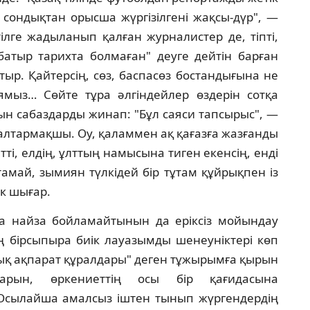
 сондықтан орысша жүргiзiлгенi жақсы-дүр", —
iлге жадыланып қалған журналистер де, тiптi,
тыр тарихта болмаған" деуге дейтiн барған
ыр. Қайтерсiң, сөз, баспасөз бостандығына не
ямыз… Сөйте тұра әлгiндейлер өздерiн сотқа
тын сабаздарды жинап: "Бұл саяси тапсырыс", —
жалтармақшы. Оу, қаламмен ақ қағазға жазғанды
тi, елдiң, ұлттың намысына тиген екенсiң, ендi
тамай, зымиян түлкiдей бiр тұтам құйрықпен iз
к шығар.
ына найза бойламайтынын да ерiксiз мойындау
ң бiрсыпыра биiк лауазымды шенеунiктерi көп
лық ақпарат құралдары" деген тұжырымға қырын
тарын, өркениеттiң осы бiр қағидасына
. Осылайша амалсыз iштен тынып жүргендердiң