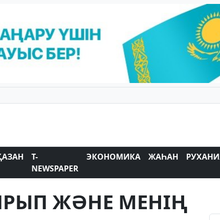
ҚАЗАН
T-
ЭКОНОМИКА
ЖАҺАН
РУХАНИ
NEWSPAPER
ЫРЫП ЖӘНЕ МЕНIҢ