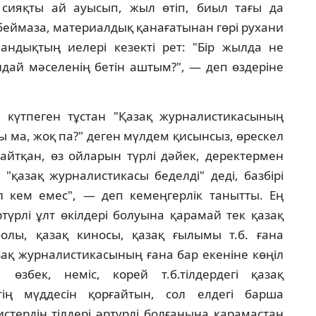
i сияқты ай ауысып, жыл өтiп, биыл тағы да
 беймаза, материалдық қанағатынан гөрi рухани
ндықтың иелерi кезектi рет: "Бiр жылда не
дай мәселенiң бетiн аштым?", — деп өздерiне
 күтпеген тұстан "Қазақ журналистикасының
 ма, жоқ па?" деген мүлдем қисынсыз, өрескел
р айтқан, өз ойларын түрлi дәйек, деректермен
i "қазақ журналистикасы беделдi" дедi, базбiрi
 кем емес", — деп кемеңгерлiк танытты. Ең
ртүрлi ұлт өкiлдерi болуына қарамай тек қазақ
болы, қазақ киносы, қазақ ғылымы т.б. ғана
азақ журналистикасының ғана бар екенiне көңiл
 өзбек, немiс, корей т.б.тiлдердегi қазақ
тiң мүддесiн қорғайтын, сол елдегi барша
стердiң тiлдерi әртүрлi болғанына қарамастан