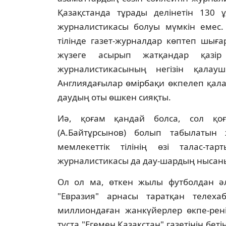
Қазақстанда тұрады делiнетiн 130
журналистикасы болуы мүмкiн емес.
тiлiнде газет-журналдар көптеп шығ
жүзеге асырып жатқандар қазi
журналистикасының негiзiн қала
Англиядағылар өмiрбақи өкпелеп қалар
даудың оты өшкен сияқты.
Иә, қоғам қандай болса, сол қоғ
(А.Байтұрсынов) болып табылатын 
мемлекеттiк тiлiнiң өзi талас-тар
журналистикасы да дау-шардың нысаны
Ол ол ма, өткен жылы футболдан әл
"Евразия" арнасы таратқан телехаба
миллиондаған жанкүйерлер өкпе-ренi
тұста "Егемен Қазақстан" газетiнiң бет