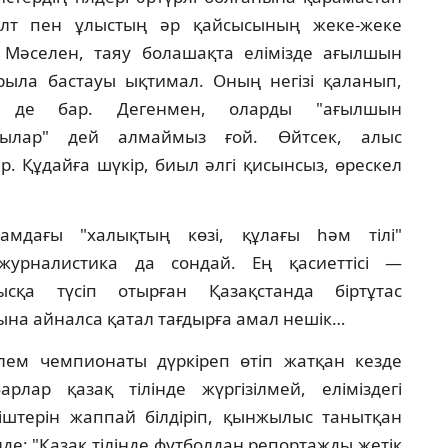
 ұлт пен ұлыстың әр қайсысының жеке-жеке
 Мәселен, таяу болашақта елiмiзде ағылшын
арыла бастауы ықтимал. Оның негiзi қаланып,
р де бар. Дегенмен, оларды "ағылшын
ушылар" дей алмаймыз ғой. Өйтсек, алыс
. Құдайға шүкiр, биыл әлгi қисынсыз, өрескел
амдағы "халықтың көзi, құлағы һәм тiлi"
журналистика да сондай. Ең қасиеттiсi —
тысқа түсiп отырған Қазақстанда бiртұтас
на айналса қатал тағдырға амал нешiк…
ем чемпионаты дүркiреп өтiп жатқан кезде
рлар қазақ тiлiнде жүргiзiлмей, елiмiздегi
штерiн жаппай бiлдiрiп, қынжылыс танытқан
iнде: "Қазақ тiлiнде футболдан репортажды жетiк