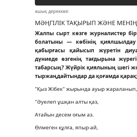
ашық дереккөзі
МӘҢГIЛIК ТАҚЫРЫП ЖӘНЕ МЕНIҢ
Жалпы сырт көзге журналистер бiртү
болатыны — көбiнiң қиялшылдау 
қабырғасы қайысып жүретiн диуа
дүниеде өзгенiң тағдырына жүрег
табарсың? Жүйрiк қиялының шегi жо
тыржаңдайтындар да қоғамда қарақ
"Қыз Жiбек" жырында ауыр жараланып, 
"Әуелеп ұшқан алты қаз,
Атайын десем оғым аз.
Өлмеген құлға, япыр-ай,