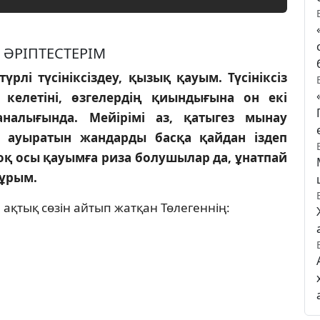
 ӘРIПТЕСТЕРIМ
рлi түсiнiксiздеу, қызық қауым. Түсiнiксiз
келетiнi, өзгелердiң қиындығына он екi
налығында. Мейiрiмi аз, қатыгез мынау
i ауыратын жандарды басқа қайдан iздеп
қ осы қауымға риза болушылар да, ұнатпай
ұрым.
ақтық сөзiн айтып жатқан Төлегеннiң: