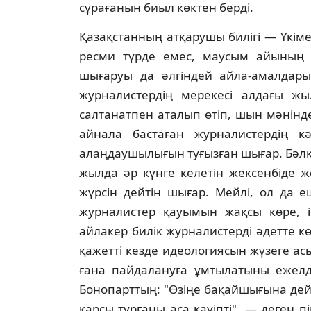
сұрағанын биыл көктен бердi.
Қазақстанның атқарушы билiгi — Үкiм
ресми түрде емес, маусым айының с
шығаруы да әлгiндей айла-амалдарын
журналистердiң мерекесi алдағы ж
салтанатпен аталып өтiп, шын мәнiн
айнала бастаған журналистердiң кә
алаңдаушылығын туғызған шығар. Бәлкi
жылда әр күнге келетiн жексенбiде ж
жүрсiн дейтiн шығар. Мейлi, ол да е
журналистер қауымын жақсы көре, i
айлакер билiк журналистердi әдетте көз
қажеттi кезде идеологиясын жүзеге асыр
ғана пайдалануға ұмтылатыны ежелд
Бонопарттың: "Өзiңе бақайшығына дейiн
қарсы тұрғаны аса қауiптi", — деген пi