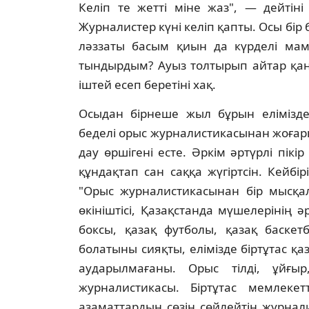
Келiп те жеттi мiне жаз", — дейтiн
Журналистер күнi келiп қапты. Осы бiр
ләззаты басым қиын да күрделi мама
тындырдым? Ауыз толтырып айтар қан
iштей есеп беретiнi хақ.
Осыдан бiрнеше жыл бұрын елiмiзде
беделi орыс журналистикасынан жоғары
дау өршiгенi есте. Әркiм әртүрлi пiкi
құндақтап сан саққа жүгiртсiн. Кейбiр
"Орыс журналистикасынан бiр мысқал
өкiнiштiсi, Қазақстанда мүшелерiнiң ә
боксы, қазақ футболы, қазақ баскет
болатыны сияқты, елiмiзде бiртұтас қ
аударылмағаны. Орыс тiлдi, ұйғыр,
журналистикасы. Бiртұтас мемлекет
азаматтардың сөзiн сөйлейтiн журнали