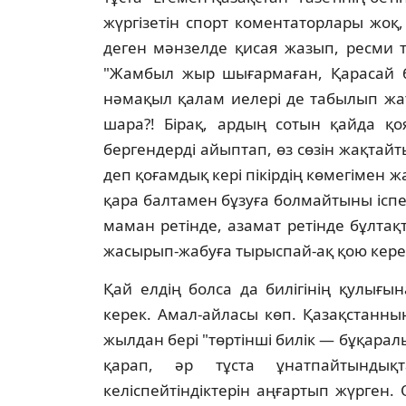
жүргiзетiн спорт коментаторлары жоқ,
деген мәнзелде қисая жазып, ресми т
"Жамбыл жыр шығармаған, Қарасай ба
нәмақыл қалам иелерi де табылып жат
шара?! Бiрақ, ардың сотын қайда қо
бергендердi айыптап, өз сөзiн жақтай
деп қоғамдық керi пiкiрдiң көмегiмен 
қара балтамен бұзуға болмайтыны iспет
маман ретiнде, азамат ретiнде бұлтақ
жасырып-жабуға тырыспай-ақ қою кере
Қай елдiң болса да билiгiнiң қулығ
керек. Амал-айласы көп. Қазақстанны
жылдан берi "төртiншi билiк — бұқара
қарап, әр тұста ұнатпайтындық
келiспейтiндiктерiн аңғартып жүрген