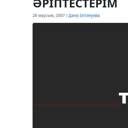
ӘРIПТЕСТЕРIМ
28 маусым, 2007
/
Дана Ізтілеуова