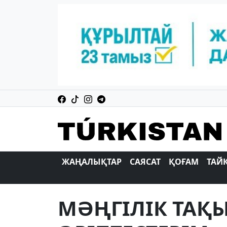
ЖАҢАЛЫҚТАР
САЯСАТ
ҚОҒАМ
ТАЙ
МӘҢГIЛIК ТАҚ