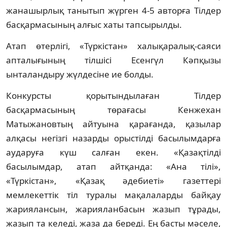
жанашырлық танытып жүрген 4-5 авторға Тiлдер
басқармасының алғыс хаты тапсырылды.
Атап өтерлiгi, «Түркiстан» халықаралық-саяси
апталығының тiлшiсi Есенгүл Кәпқызы
ынталандыру жүлдесiне ие болды.
Конкурсты қорытындылаған Тiлдер
басқармасының төрағасы Кенжехан
Матыжановтың айтуына қарағанда, қазылар
алқасы негiзгi назарды орыстiлдi басылымдарға
аударуға күш салған екен. «Қазақтiлдi
басылымдар, атап айтқанда: «Ана тiлi»,
«Түркiстан», «Қазақ әдебиетi» газеттерi
мемлекеттiк тiл туралы мақалаларды байқау
жариялансын, жарияланбасын жазып тұрады,
жазып та келедi, жаза да бередi. Ең басты мәселе,