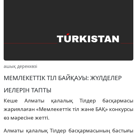
ашық дереккөзі
МЕМЛЕКЕТТIК ТIЛ БАЙҚАУЫ: ЖҮЛДЕЛЕР
ИЕЛЕРIН ТАПТЫ
Кеше Алматы қалалық Тiлдер басқармасы
жариялаған «Мемлекеттiк тiл және БАҚ» конкурсы
өз мәресiне жеттi.
Алматы қалалық Тiлдер басқармасының бастығы