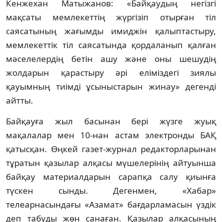
Кенжехан Матыжанов: «Байқаудың негiзгi
мақсаты мемлекеттiң жүргiзiп отырған тiл
саясатының жағымды имиджiн қалыптастыру,
мемлекеттiк тiл саясатында қордаланып қалған
мәселелердiң бетiн ашу және оны шешудiң
жолдарын қарастыру әрi елiмiздегi зиялы
қауымның тиiмдi ұсыныстарын жинау» дегендi
айтты.
Байқауға жыл басынан берi жүзге жуық
мақалалар мен 10-нан астам электронды БАҚ
қатысқан. Өңкей газет-журнал редакторларынан
тұратын қазылар алқасы мүшелерiнiң айтуынша
байқау материалдарын сарапқа салу қиынға
түскен сынды. Дегенмен, «Хабар»
телеарнасындағы «Азамат» бағдарламасын үздiк
деп табуды жөн санаған. Қазылар алқасының