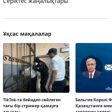
Серіктес жаңалықтары
Ұқсас мақалалар
TikTok-та бейәдеп сөйлеген
Бельгия Королі 
тағы бір стример қамауға
Қазақстанға ме
алынды
сапармен келеді