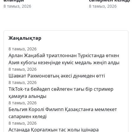
8 тамыз, 2026
8 тамыз, 2026
Жаңалықтар
8 тамыз, 2026
Арлан Жаңабай триатлоннан Түркістанда өткен
Азия кубогы кезеңінде күміс медаль жеңіп алды
8 тамыз, 2026
Шавкат Рахмоновтың әкесі дүниеден өтті
8 тамыз, 2026
TikTok-та бейәдеп сөйлеген тағы бір стример
қамауға алынды
8 тамыз, 2026
Бельгия Королі Филипп Қазақстанға мемлекет
сапармен келеді
8 тамыз, 2026
Астанада Қорғалжын тас жолы ішінара