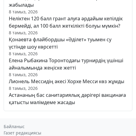
жабылады
8 тамыз, 2026
Неліктен 120 балл грант алуға әрдайым кепілдік
бермейді, ал 100 балл жеткілікті болуы мүмкін?
8 тамыз, 2026
Қонаевта флайбордшы «Әділет» туымен су
үстінде шоу көрсетті
8 тамыз, 2026
Елена Рыбакина Торонтодағы турнирдің үшінші
айналымында жеңіске жетті
8 тамыз, 2026
Лионель Мессидің әкесі Хорхе Месси көз жұмды
8 тамыз, 2026
Астананың бас санитариялық дәрігері вакцинаға
қатысты мәлімдеме жасады
Байланыс
Газет редакциясы