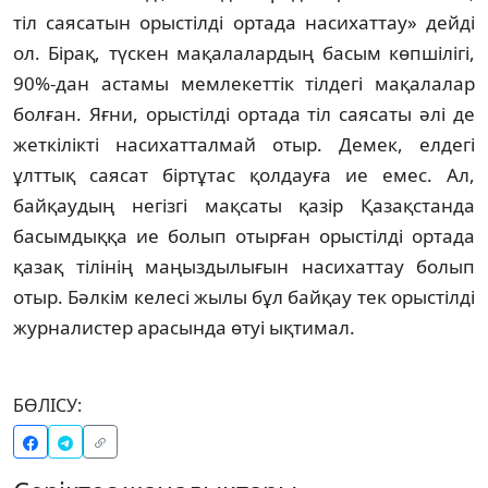
тiл саясатын орыстiлдi ортада насихаттау» дейдi
ол. Бiрақ, түскен мақалалардың басым көпшiлiгi,
90%-дан астамы мемлекеттiк тiлдегi мақалалар
болған. Яғни, орыстiлдi ортада тiл саясаты әлi де
жеткiлiктi насихатталмай отыр. Демек, елдегi
ұлттық саясат бiртұтас қолдауға ие емес. Ал,
байқаудың негiзгi мақсаты қазiр Қазақстанда
басымдыққа ие болып отырған орыстiлдi ортада
қазақ тiлiнiң маңыздылығын насихаттау болып
отыр. Бәлкiм келесi жылы бұл байқау тек орыстiлдi
журналистер арасында өтуi ықтимал.
БӨЛІСУ: