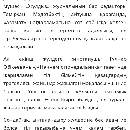
мүшесi, «Жұлдыз» журналының бас редакторы
Темiрхан Медетбектiң айтуына қарағанда,
«Азамат» бағдарламасына сөз сайысқа келген
әрбiр жастың ел ертеңiне адалдығы, тiл
проблемаларына тереңдеп енуi қазылар алқасын
риза қылған.
Ал, екiншi жүлдеге кинотанушы Гүлнәр
Әбiкееваның «Начнем с понедельника» газетiнде
жариялаған тiл бiлмейтiн қазақтардың
трагедиясы жайында жазылған мақаласы үшiн ие
болған. Үшiншi орынға «Алматы ақшамы»
газетiнiң тiлшiсi Өтеш Қырғызбайдың тiл туралы
жазған сериялы мақалалары ие болды.
Сондай-ақ, ынталандыру жүлдесiне бес адам ие
болса, тiл тақырыбына үнемi қалам тербеп,