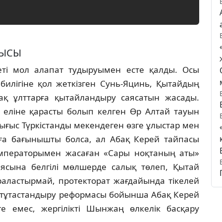
ҒЫСЫ
етi мол алапат тудыруымен есте қалды. Осы
билiгiне қол жеткiзген Сунь-Яцинь, Қытайдың
сақ ұлттарға қытайландыру саясатын жасады.
 елiне қарасты болып келген Өр Алтай тауын
ығыс Түркiстанды мекендеген өзге ұлыстар мен
арға бағынышты болса, ал Абақ Керей тайпасы
мператорымен жасаған «Сары ноқтаның аты»
сына белгiлi мөлшерде салық төлеп, Қытай
 араластырмай, протекторат жағдайында тiкелей
iртұтастандыру реформасы бойынша Абақ Керей
е емес, жергiлiктi Шынжаң өлкелiк басқару