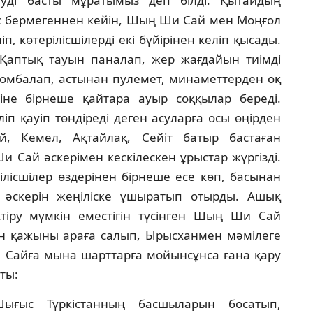
удi басты мұратымыз деп бiлдi. Қытайдың
ес бермегеннен кейiн, Шың Ши Сай мен Моңғол
iп, көтерiлiсшiлердi екi бүйiрiнен келiп қысады.
н Қаптық тауын паналап, жер жағдайын тиiмдi
бомбалап, астынан пулемет, минаметтерден оқ
не бiрнеше қайтара ауыр соққылар бередi.
iп қауiп төндiредi деген асуларға осы өңiрден
, Кемел, Ақтайлақ, Сейiт батыр бастаған
 Сай әскерiмен кескiлескен ұрыстар жүргiздi.
рiлiсшiлер өздерiнен бiрнеше есе көп, басынан
 әскерiн жеңiлiске ұшыратып отырды. Ашық
тiру мүмкiн еместiгiн түсiнген Шың Ши Сай
хан қажыны араға салып, Ырысханмен мәмiлеге
и Сайға мына шарттарға мойынсұнса ғана қару
ты:
Шығыс Түркiстанның басшыларын босатып,