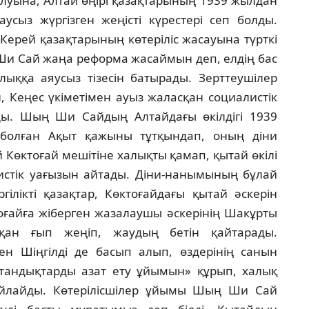
 алуына, Алтай өңiрi қазақтарының 1939 жылдан
аусыз жүргiзген жеңiстi күрестерi сеп болды.
 Керей қазақтарының көтерiлiс жасауына түрткi
Ши Сай жаңа реформа жасаймын деп, елдiң бас
лыққа аяусыз тiзесiн батырады. Зерттеушiлер
Кеңес үкiметiмен ауыз жаласқан социалистiк
ы. Шың Ши Сайдың Алтайдағы өкiлдiгi 1939
болған Ақыт қажыны тұтқындап, оның дiни
 Көктоғай мешiтiне халықты қамап, қытай өкiлi
истiк уағызын айтады. Дiни-нанымының бұлай
гiлiктi қазақтар, Көктоғайдағы қытай әскерiн
айға жiберген жазалаушы әскерiнiң Шакұрты
алқан ғып жеңiп, жаудың бетiн қайтарады.
мен Шiңгiлдi де басып алып, өздерiнiң санын
кiстандықтарды азат ету ұйымын» құрып, халық
айлайды. Көтерiлiсшiлер ұйымы Шың Ши Сай