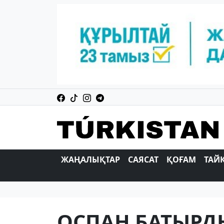
ЖАҢАЛЫҚТАР
САЯСАТ
ҚОҒАМ
ТАЙ
ОСПАН БАТЫРД