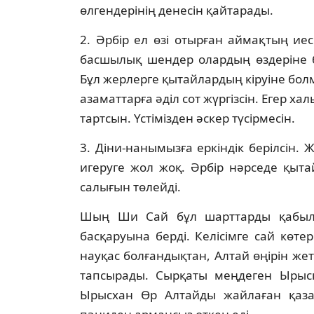
өлгендерiнiң денесiн қайтарады.
2. Әрбiр ел өзi отырған аймақтың иес
басшылық шендер олардың өздерiне б
Бұл жерлерге қытайлардың кiруiне бол
азаматтарға әдiл сот жүргiзсiн. Егер ха
тартсын. Үстiмiзден әскер түсiрмесiн.
3. Дiни-нанымызға еркiндiк берiлсiн.
игеруге жол жоқ. Әрбiр нәрседе қытай
салығын төлейдi.
Шың Ши Сай бұл шарттарды қабыл
басқаруына бердi. Келiсiмге сай көте
науқас болғандықтан, Алтай өңiрiн жет
тапсырады. Сырқаты меңдеген Ырыс
Ырысхан Өр Алтайды жайлаған қазақ