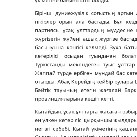
үкiметiне бағынышты болды.
Бiрiншi дүниежүзiлiк соғыстың артын
пiкiрлер орын ала бастады. Бұл кез
партиясы ұсақ ұлттардың мүддесiне 
жүргiзетiн жүйенi ашық жүргiзе бас
басынуына көнгiсi келмедi. Зуха ба
көтерiлiсi осыдан туындаған бола
Түркiстанды мекендеген туыс ұлттар
Жаппай түрде өрбiген мұндай бас көт
отырды. Абақ Керейдiң кейбiр рулары
Бәйтiк тауының етегiн жағалай Бар
провинцияларына көшiп кеттi.
Қытайдың ұсақ ұлттарға жасаған озб
ең үлкен көтерiлiсi қырқыншы жылдары
негiзгi себебi, Қытай үкiметiнiң қаш