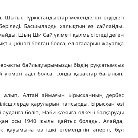
i. Шығыс Түркiстандықтар мекендеген өңiрдегi
ерiледi. Басшыларды халықтың өзi сайлайды.
майды. Шың Ши Сай үкiметi қылмыс iстедi деген
лықтың кiнәсi болған болса, ел ағаларын жауапқа
 Жер-асты байлықтарымызды бiздiң рұқсатымсыз
 үкiметi әдiл болса, сонда қазақтар бағынып,
 алып, Алтай аймағын Ырысханның дербес
рiлiсшiлерде қаруларын тапсырды. Ырысхан өзi
i ауданға бөлiп, Нәби қажыға өлкенi басқаруды
қан осы 1940 жылы қайтыс болады. Алайда,
 қауымына өз iшкi егемендiгiн әперiп, бұл