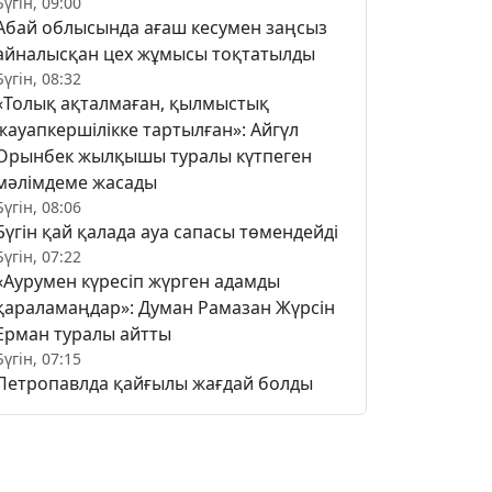
Бүгін, 09:00
Абай облысында ағаш кесумен заңсыз
айналысқан цех жұмысы тоқтатылды
Бүгін, 08:32
«Толық ақталмаған, қылмыстық
жауапкершілікке тартылған»: Айгүл
Орынбек жылқышы туралы күтпеген
мәлімдеме жасады
Бүгін, 08:06
Бүгін қай қалада ауа сапасы төмендейді
Бүгін, 07:22
«Аурумен күресіп жүрген адамды
қараламаңдар»: Думан Рамазан Жүрсін
Ерман туралы айтты
Бүгін, 07:15
Петропавлда қайғылы жағдай болды