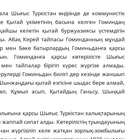
 ала Шығыс Түркiстан өңiрiнде де коммунистiк
де Қытай үкiметiнiң басына келген Гоминдаң
қайшы келетiн қытай буржуазиясы үстемдiгiн
тады. Абақ Керей тайпасы Гоминданның мұндай
тыр мен Бөке батырлардың Гоминьданға қарсы
тын. Гоминданға қарсы көтерiлiсте Шығыс
 мен тайпалар бiрiгiп күрес жүргiзе алмады.
ерулердi Гоминьдан билiгi дер кезiнде жаншып
 Шынжаңдағы қытай езгiсiне шыдас бере алмай,
көл, Құмыл асып, Қытайдың Ганьсу, Шыңқай
ырлығына қарсы Шығыс Түркiстан халықтарының
 жаппай сипат алды. Көтерiлiстiң туындауының
аннан жүргiзiлiп келе жатқан зорлық-зомбылығы