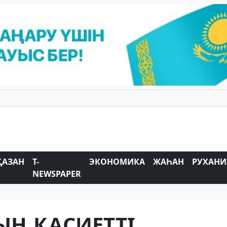
ҚАЗАН
T-
ЭКОНОМИКА
ЖАҺАН
РУХАНИ
NEWSPAPER
ЫҢ ҚАСИЕТТI