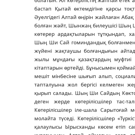
болатын. Ал көтерiлiстiң жаппай етек
бастап Қытай өктемдiгiне қарсы тоқт
Әуелгiдегi Алтай өңiрiн жайлаған Абақ
болған жәйт, Шынжаң билеушiсi Шың 
көтерер ардақтыларын тұтқындап, ха
Шың Ши Сай гоминдандық болғанмен, 
жүйенi жақтаушы болғандығын айтад
жылы мұндағы қазақтардың муфтиi 
кiтаптарын өртейдi. Бұнысымен қоймай
мешiт мiнбесiне шығып алып, социал
тапталуына жол бергiсi келмеген жер
қырып салады. Шың Ши Сайдың Көктоғ
деген жерде көтерiлiсшiлер тас-т
Көтерiлiсшiлер iле-шала Сарытоғай 
молайта түседi. Көтерiлiсшiлер «Түр
қалаулысы Ырысханды көсем етiп с