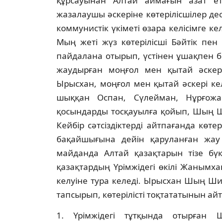
құрсауынан Алтай аймағын азат ет
жазалаушы әскерiне көтерiлiсшiлер д
коммунистiк үкiметi өзара келiсiмге кел
Мың жетi жүз көтерiлiсшi Бәйтiк пе
пайдалана отырып, үстiнен ұшақпен 
жаудырған моңғол мен қытай әскерi
Ырысхан, моңғол мен қытай әскерi кел
шыққан Оспан, Сүлейман, Нұрғожай
қосындарды тосқауылға қойып, Шың Ши
Кейбiр сәтсiздiктердi айтпағанда көте
бақайшығына дейiн қаруланған жау
майданда Алтай қазақтарын тiзе бүк
қазақтардың Үрiмжiдегi өкiлi Жаным
келуiне тура келедi. Ырысхан Шың Ш
тапсырып, көтерiлiстi тоқтататынын айт
1. Үрiмжiдегi тұтқында отырған 