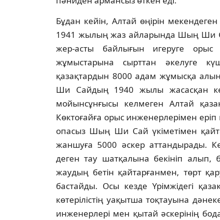
пәниден армансыз өткен едi.
Бұдан кейiн, Алтай өңiрiн мекендеген
1941 жылың жаз айларында Шың Ши Сай
жер-асты байлығын игеруге орыс 
жұмыстарына сырттан әкелуге күш
қазақтардын 8000 адам жұмысқа алын
Ши Сайдың 1940 жылы жасасқан ке
мойынсұнғысы келмеген Алтай қазақт
Көктоғайға орыс инженерлерiмен ерiп к
опасыз Шың Ши Сай үкiметiмен қайта
жаншуға 5000 әскер аттандырады. Кө
деген тау шатқалына бекiнiп алып, 
жаудың бетiн қайтарғанмен, төрт қар
бастайды. Осы кезде Үрiмжiдегi қаз
көтерiлiстiң уақытша тоқтауына дәнек
инженерлерi мен қытай әскерiнiң бод