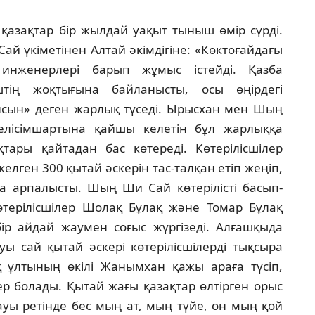
 қазақтар бiр жылдай уақыт тыныш өмiр сүрдi.
 үкiметiнен Алтай әкiмдiгiне: «Көктоғайдағы
инженерлерi барып жұмыс iстейдi. Қазба
тiң жоқтығына байланысты, осы өңiрдегi
сын» деген жарлық түседi. Ырысхан мен Шың
лiсiмшартына қайшы келетiн бұл жарлыққа
ары қайтадан бас көтередi. Көтерiлiсшiлер
елген 300 қытай әскерiн тас-талқан етiп жеңiп,
 арпалысты. Шың Ши Сай көтерiлiстi басып-
терiлiсшiлер Шолақ Бұлақ және Томар Бұлақ
бiр айдай жаумен соғыс жүргiзедi. Алғашқыда
уы сай қытай әскерi көтерiлiсшiлердi тықсыра
ақ ұлтының өкiлi Жанымхан қажы араға түсiп,
ер болады. Қытай жағы қазақтар өлтiрген орыс
ауы ретiнде бес мың ат, мың түйе, он мың қой