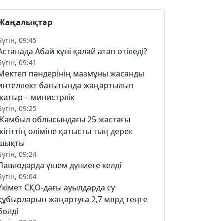
Жаңалықтар
Бүгін, 09:45
Астанада Абай күні қалай атап өтіледі?
Бүгін, 09:41
Мектеп пәндерінің мазмұны жасанды
интеллект бағытында жаңартылып
жатыр – министрлік
Бүгін, 09:25
Жамбыл облысындағы 25 жастағы
жігіттің өліміне қатысты тың дерек
шықты
Бүгін, 09:24
Павлодарда үшем дүниеге келді
Бүгін, 09:04
Үкімет СҚО-дағы ауылдарда су
құбырларын жаңартуға 2,7 млрд теңге
бөлді