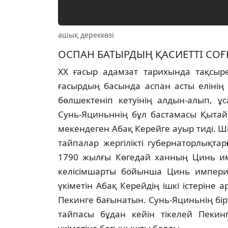
ашық дереккөзі
ОСПАН БАТЫРДЫҢ ҚАСИЕТТI СО
ХХ ғасыр адамзат тарихында тақсыр
ғасырдың басында аспан асты елiнiң 
бөлшектенiп кетуiнiң алдын-алып, ұ
Сунь-Яциньннiң бұл бастамасы Қытай
мекендеген Абақ Керейге ауыр тидi. Ш
тайпалар жергiлiктi губернаторлықт
1790 жылғы Көгедай ханның Цинь и
келiсiмшарты бойынша Цинь империя
үкiметiн Абақ Керейдiң iшкi iстерiне
Пекинге бағынатын. Сунь-Яциньнiң б
тайпасы бұдан кейiн тiкелей Пекинг