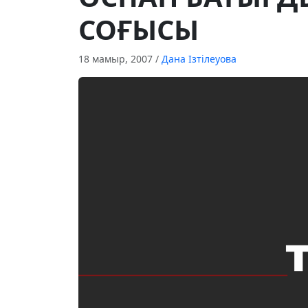
СОҒЫСЫ
18 мамыр, 2007
/
Дана Ізтілеуова