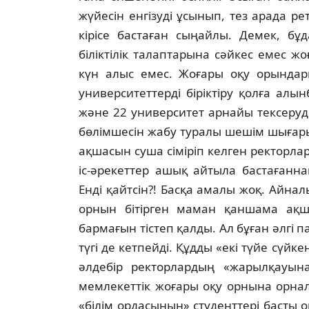
жүйесiн енгiзудi ұсынып, тез арада рет
кiрiсе бастаған сыңайлы. Демек, б
бiлiктiлiк талаптарына сәйкес емес ж
күн алыс емес. Жоғары оқу орындар
университеттердi бiрiктiру қолға ал
және 22 университет арнайы тексеруде
бөлiмшесiн жабу туралы шешiм шығары
ақшасын суша сiмiрiп келген ректорл
iс-әрекеттер ашық айтыла бастағанна
Ендi қайтсiн?! Басқа амалы жоқ. Айна
орнын бiтiрген маман қаншама ақ
бармағын тiстеп қалды. Ал бұған әлгi 
түгi де кетпейдi. Құдды «екi түйе сүйк
әлдебiр ректорлардың «жарылқауын
мемлекеттiк жоғары оқу орнына орна
«бiлiм ордасының» студенттерi басты 