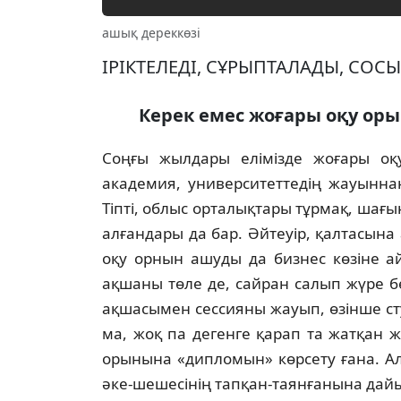
ашық дереккөзі
IРIКТЕЛЕДI, СҰРЫПТАЛАДЫ, СОСЫН
Керек емес жоғары оқу ор
Соңғы жылдары елiмiзде жоғары оқ
академия, университеттедiң жауыннан
Тiптi, облыс орталықтары тұрмақ, шағ
алғандары да бар. Әйтеуiр, қалтасына
оқу орнын ашуды да бизнес көзiне а
ақшаны төле де, сайран салып жүре бе
ақшасымен сессияны жауып, өзiнше с
ма, жоқ па дегенге қарап та жатқан 
орынына «дипломын» көрсету ғана. А
әке-шешесiнiң тапқан-таянғанына дай