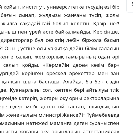
ойып, институт, университетке түсудiң өзi бiр
 бағын сынап, жұлдызы жанғаны түсiп, жолы
жылға сақадай-сай болып келетiн. Қазiр ше?!
рқыныш пен үрей әсте байқалмайды. Керiсiнше,
иректорлар бұл сезiктiң лебiн бiржола басып
?! Оның үстiне осы уақытқа дейiн бiлiм саласын
 кеңге салып, жемқорлық тамырының одан әрi
 салып қойды. «Көрмейiн десем көзiм бар»
 түрпiдей көрiнген өрескел әрекеттер мен заң
 қалқып шыға бастады. Алайда, бiз бен сiздiң
е. Қуанарлығы сол, көптен берi айтылуы тиiс
еңгейде көтерiп, жоғары оқу орны ректорларына
ресiздер ме?» деген ой тастап, шындықтың
лiм және ғылым министрi Жансейiт Түймебаевқа
еформасының нәтижесi маманға деген сұраныспен
йланысты жоғары оқу орындарын аттестациялау