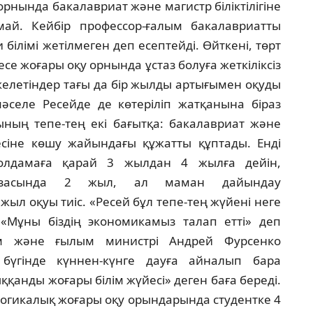
 орнында бакалавриат және магистр бiлiктiлiгiне
ай. Кейбiр профессор-ғалым бакалавриатты
iлiмi жетiлмеген деп есептейдi. Өйткенi, төрт
се жоғары оқу орнында ұстаз болуға жеткiлiксiз
келетiндер тағы да бiр жылды артығымен оқуды
әселе Ресейде де көтерiлiп жатқанына бiраз
ының тепе-тең екi бағытқа: бакалавриат және
сiне көшу жайындағы құжатты құптады. Ендi
жолдамаға қарай 3 жылдан 4 жылға дейiн,
 базасында 2 жыл, ал маман дайындау
жыл оқуы тиiс. «Ресей бұл тепе-тең жүйенi неге
«Мұны бiздiң экономикамыз талап еттi» деп
iм және ғылым министрi Андрей Фурсенко
бүгiнде күннен-күнге дауға айналып бара
ққанды жоғары бiлiм жүйесi» деген баға бередi.
огикалық жоғары оқу орындарында студентке 4