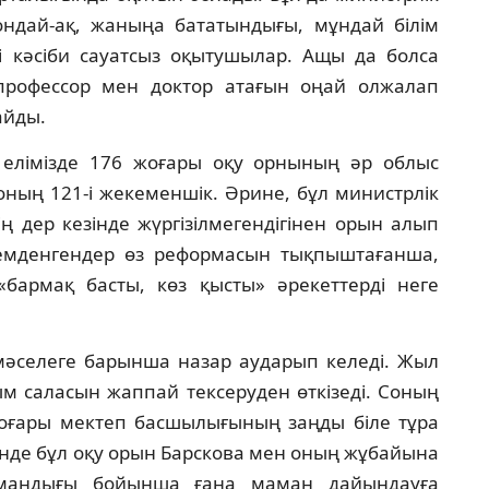
ндай-ақ, жаныңа бататындығы, мұндай бiлiм
нi кәсiби сауатсыз оқытушылар. Ащы да болса
профессор мен доктор атағын оңай олжалап
айды.
елiмiзде 176 жоғары оқу орнының әр облыс
оның 121-i жекеменшiк. Әрине, бұл министрлiк
ң дер кезiнде жүргiзiлмегендiгiнен орын алып
иемденгендер өз реформасын тықпыштағанша,
бармақ басты, көз қысты» әрекеттердi неге
 мәселеге барынша назар аударып келедi. Жыл
ым саласын жаппай тексеруден өткiзедi. Соның
оғары мектеп басшылығының заңды бiле тұра
iнде бұл оқу орын Барскова мен оның жұбайына
мамандығы бойынша ғана маман дайындауға