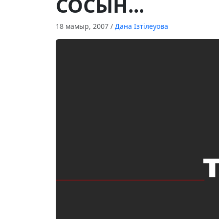
СОСЫН...
18 мамыр, 2007
/
Дана Ізтілеуова