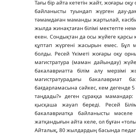
Тағы бiр айта кететiн жайт, жоғары оқу
байланысты туындап жүрген дау-дам
тәмамдаған маманды жартылай, кәсiби б
жылда жинақтаған бiлiмi мектепте неме
екен. Сондықтан да осы жүйеге қарсы 
құптап жүргенi жасырын емес. Бұл м
болды. Ресей Үкiметi жоғары оқу орн
магистратура (маман дайындау) жүйе
бакалавриатта бiлiм алу мерзiмi 
магистратурадағы бакалавриат
бағдарламасына сәйкес, кем дегенде 5 
таңдады?» деген сұраққа мамандар: 
қысқаша жауап бередi. Ресей Бiл
бакалавриатқа байланысты мәселе 
жатқандығын айта келе, ол бұған «толы
Айталық, 80 жылдардың басында педаг