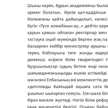
Шыны керек, бұрын академияны былай қ
арман болатын. Әркiм қал-қадiрiнше
болмағаны қайта дайындалып, келесi 
Бүгiн «Түсе алмаймын-ау…» дейтiн қо
қарын қамын ойлаған ректорлар мен д
тастауға оңай мүмкiндiк берген жоқ па
басқарған кейбiр министрлер арқаны
терең бойлауына төте жолды өздерi
демекшi, әсiресе бiлiм төңiрегiндегi
бұзушылықтар судың бетiне ендi ғана
шағымданғаныңызды ешкiм естiмейдi д
мәсәленi Елбасының өзi мемлекеттiк д
«дипломды баяғыдай ақшаға сата бе
ұшығын шығарған сияқты. Iле-шала Бi
бiраз мәселе жүктедi. Негiзi бiлiм р
ғана өлшенетiнi белгiлi. Осыған ба