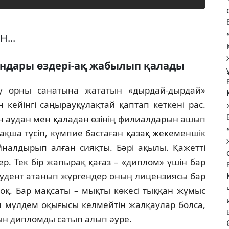
...
ындары өздерi-ақ жабылып қалады
у орны санатына жататын «дырдай-дырдай»
 кейiнгi саңырауқұлақтай қаптап кеткенi рас.
ын аудан мен қаладан өзiнiң филиалдарын ашып
 ақша түсiп, күмпие бастаған қазақ жекеменшiк
йналдырып алған сияқты. Бәрi ақылы. Қажеттi
р. Тек бiр жапырақ қағаз – «диплом» үшiн бар
тудент атанып жүргендер оның лицензиясы бар
жоқ. Бар мақсаты – мықты көкесi тыққан жұмыс
л мүлдем оқығысы келмейтiн жалқаулар болса,
ын дипломды сатып алып әуре.