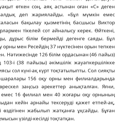
уақыт өткен соң, аяқ астынан оған «С» деген
 алдық деп жариялайды. «Бұл мүмкiн емес
саласын бақылау қызметiнiң басшысы Виктор
орлармен тiкелей сот айналысу керек. Өйткенi,
, дұрыс бiлiм бермейдi дегенге саяды. Бұл
 орны мен Ресейдiң 37 нүктесiнен орын тепкен
. Нәтижесiнде 126 бiлiм ордасынан (46 пайыз)
103-i (38 пайызы) әкiмшiлiк жауапкершiлiкке
иясы сол күнi-ақ күрт тоқтатылыпты. Сол сияқты
с-шаралары 156 оқу орны мен филиалдарында
 өрескел заңсыз әрекеттер анықталған. Яғни,
ес емес 16 филиал мен 40 жоғары оқу орнының
Осыдан кейiн арнайы тексерудi қажет етпей-ақ,
 өздiгiнен жабылып жатқанға ұқсайды. Бұған
мысын үзiлдi-кесiлдi тоқтатқан.