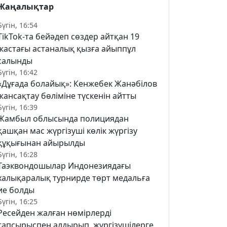
Жаңалықтар
Бүгін, 16:54
TikTok-та бейәдеп сөздер айтқан 19
жастағы астаналық қызға айыппұл
салынды
Бүгін, 16:42
«Дұғада болайық»: Кенжебек Жанәбілов
жансақтау бөліміне түскенін айтты
Бүгін, 16:39
Жамбыл облысында полициядан
қашқан мас жүргізуші көлік жүргізу
құқығынан айырылды
Бүгін, 16:28
Таэквондошылар Индонезиядағы
халықаралық турнирде төрт медальға
ие болды
Бүгін, 16:25
Ресейден жалған нөмірлерді
тапсырыспен алдырып, жүргізушілерге