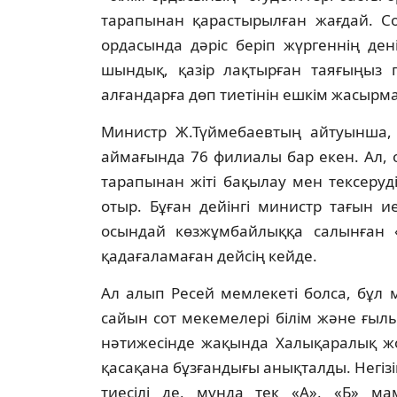
тарапынан қарастырылған жағдай. Со
ордасында дәрiс берiп жүргеннiң де
шындық, қазiр лақтырған таяғыңыз 
алғандарға дөп тиетiнiн ешкiм жасырм
Министр Ж.Түймебаевтың айтуынша, 
аймағында 76 филиалы бар екен. Ал, 
тарапынан жiтi бақылау мен тексерудi
отыр. Бұған дейiнгi министр тағын 
осындай көзжұмбайлыққа салынған «
қадағаламаған дейсiң кейде.
Ал алып Ресей мемлекетi болса, бұл
сайын сот мекемелерi бiлiм және ғыл
нәтижесiнде жақында Халықаралық ж
қасақана бұзғандығы анықталды. Негiз
тиесiлi де, мұнда тек «А», «Б» 