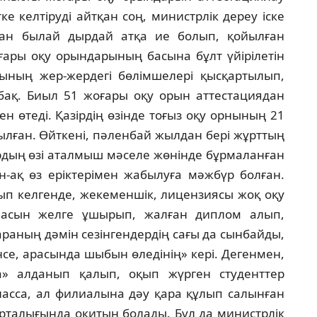
ке келтiрудi айтқан соң, министрлiк дереу iске
ұдан былай дырдай атқа ие болып, қойылған
оғары оқу орындарының басына бұлт үйiрiлетiн
ының жер-жердегi бөлiмшелерi қысқартылып,
ынбақ. Биыл 51 жоғары оқу орын аттестациядан
н өтедi. Қазiрдiң өзiнде тоғыз оқу орнының 21
лған. Өйткенi, пәленбай жылдан берi жұрттың
ардың өзi аталмыш мәселе жөнiнде бұрмаланған
н-ақ өз ерiктерiмен жабылуға мәжбүр болған.
лып келгенде, жекеменшiк, лицензиясы жоқ оқу
шасын желге ұшырып, жалған диплом алып,
параның дәмiн сезiнгендердiң сағы да сынбайды,
енсе, арасында шыбын өледiнiң» керi. Дегенмен,
а» алданып қалып, оқып жүрген студенттер
ласса, ал филиалына дәу қара құлып салынған
орталығында оқитын болады. Бұл да министрлiк