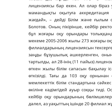
лицензиясы бар екен. Ал олар бiраз 
мамандықты оқытуға аккредитация
жағдай», – дейдi Бiлiм және ғылым 
Болотов. Оның пiкiрiнше, кейбiр рект
бұл жоғары оқу орындары толыққанды
мекеме 2005-2006 жылы 273 жоғары оқу
филиалдарының лицензиясын тексерген
заңды бұзушылық әшкерленген, оның 
тартылды, ал 28-iнiң (11 пайыз) лиценз
өткен жылы бiлiм сапасын бақылау i
өткiзiлдi. Тағы да 103 оқу орнынан
мемлекеттiк бiлiм стандартына сәйк
өкiлiне кәдiмгiдей ауыр соққы тидi. 
кейбiр оқу орындарының бөлiмшелерi
дәлел, аз уақыттың iшiнде 20 филиал жұ