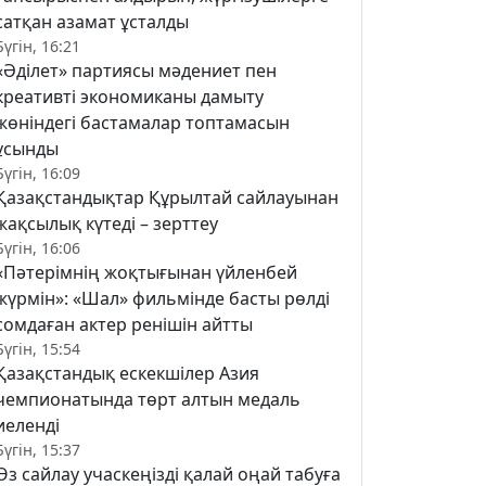
сатқан азамат ұсталды
Бүгін, 16:21
«Әділет» партиясы мәдениет пен
креативті экономиканы дамыту
жөніндегі бастамалар топтамасын
ұсынды
Бүгін, 16:09
Қазақстандықтар Құрылтай сайлауынан
жақсылық күтеді – зерттеу
Бүгін, 16:06
«Пәтерімнің жоқтығынан үйленбей
жүрмін»: «Шал» фильмінде басты рөлді
сомдаған актер ренішін айтты
Бүгін, 15:54
Қазақстандық ескекшілер Азия
чемпионатында төрт алтын медаль
иеленді
Бүгін, 15:37
Өз сайлау учаскеңізді қалай оңай табуға