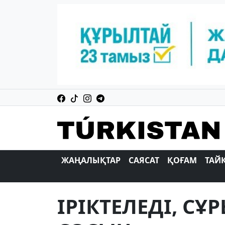
ЖАҢАЛЫҚТАР
САЯСАТ
ҚОҒАМ
ТАЙ
IРIКТЕЛЕДI, С